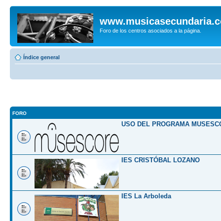
www.musicasecundaria.
Foro de los centros asociados a la página.
Índice general
FORO
USO DEL PROGRAMA MUSESC
IES CRISTÓBAL LOZANO
IES La Arboleda