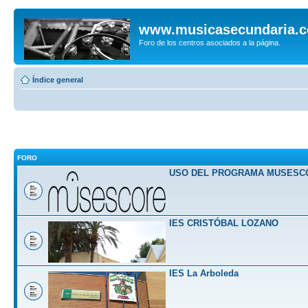
www.musicasecundaria.
Foro de los centros asociados a la página.
Índice general
FORO
USO DEL PROGRAMA MUSESC
IES CRISTÓBAL LOZANO
IES La Arboleda