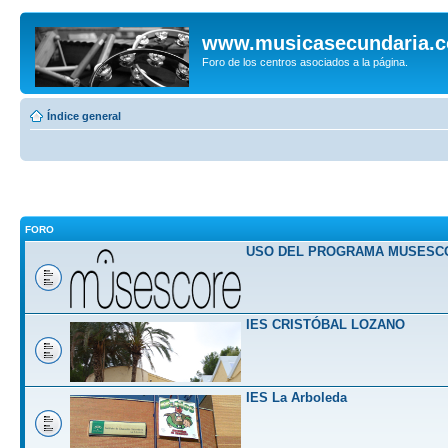
www.musicasecundaria.
Foro de los centros asociados a la página.
Índice general
FORO
USO DEL PROGRAMA MUSESC
IES CRISTÓBAL LOZANO
IES La Arboleda