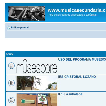
www.musicasecundaria.
Foro de los centros asociados a la página.
Índice general
FORO
USO DEL PROGRAMA MUSESC
IES CRISTÓBAL LOZANO
IES La Arboleda