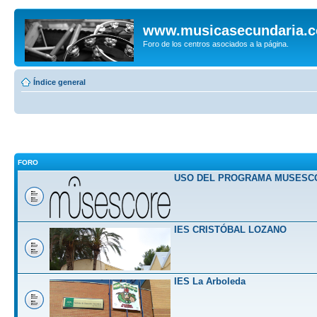
www.musicasecundaria.
Foro de los centros asociados a la página.
Índice general
FORO
USO DEL PROGRAMA MUSESC
IES CRISTÓBAL LOZANO
IES La Arboleda