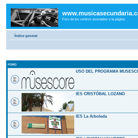
www.musicasecundaria.
Foro de los centros asociados a la página.
Índice general
FORO
USO DEL PROGRAMA MUSESC
IES CRISTÓBAL LOZANO
IES La Arboleda