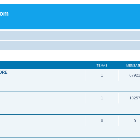
com
TEMAS
MENSAJ
ORE
1
6792
1
1325
0
0