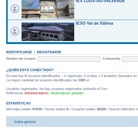
IES LOUSTAU-VALVERDE
IESO Val de Xálima
IDENTIFICARSE
•
REGISTRARSE
Nombre de Usuario:
Contraseña:
¿QUIÉN ESTÁ CONECTADO?
En total hay
0
Usuarios identificados :: 0 registrado, 0 ocultos y 0 invitados (basados en
La mayor cantidad de usuarios identificados fue
1001
el
Usuarios registrados: No hay usuarios registrados visitando el Foro
Referencia:
Administradores
,
Moderadores globales
ESTADÍSTICAS
Mensajes totales
97639
• Temas totales
8
• Usuarios totales
55426
• Nuestro Miembro m
Índice general