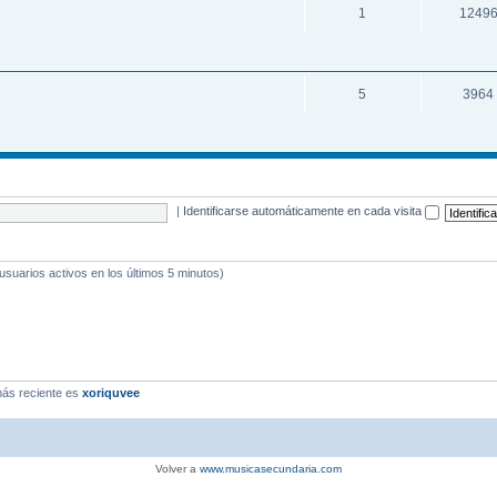
1
1249
5
3964
|
Identificarse automáticamente en cada visita
 usuarios activos en los últimos 5 minutos)
ás reciente es
xoriquvee
Volver a
www.musicasecundaria.com