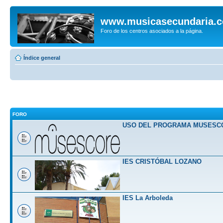
www.musicasecundaria.
Foro de los centros asociados a la página.
Índice general
FORO
USO DEL PROGRAMA MUSESC
IES CRISTÓBAL LOZANO
IES La Arboleda