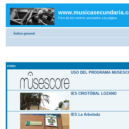
www.musicasecundaria.
Foro de los centros asociados a la página.
Índice general
FORO
USO DEL PROGRAMA MUSESC
IES CRISTÓBAL LOZANO
IES La Arboleda