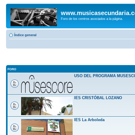
www.musicasecundaria.
Foro de los centros asociados a la página.
Índice general
FORO
USO DEL PROGRAMA MUSESC
IES CRISTÓBAL LOZANO
IES La Arboleda