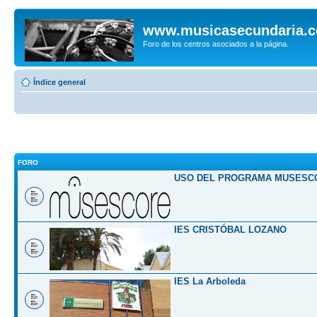
www.musicasecundaria.
Foro de los centros asociados a la página.
Índice general
FORO
USO DEL PROGRAMA MUSESC
IES CRISTÓBAL LOZANO
IES La Arboleda