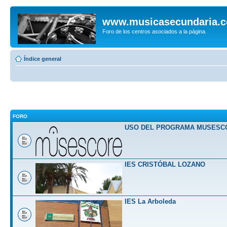
www.musicasecundaria.
Foro de los centros asociados a la página.
Índice general
FORO
USO DEL PROGRAMA MUSESC
IES CRISTÓBAL LOZANO
IES La Arboleda