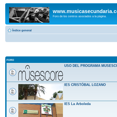
www.musicasecundaria.
Foro de los centros asociados a la página.
Índice general
FORO
USO DEL PROGRAMA MUSESC
IES CRISTÓBAL LOZANO
IES La Arboleda