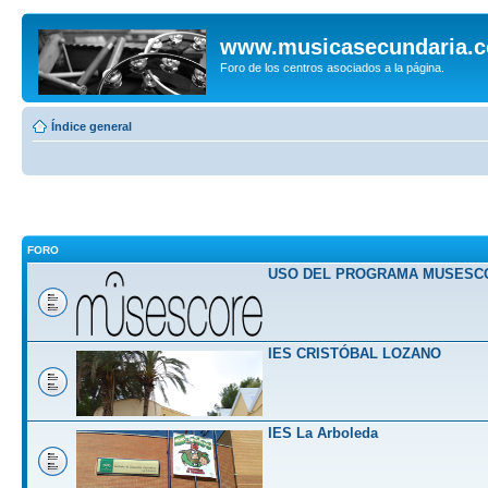
www.musicasecundaria.
Foro de los centros asociados a la página.
Índice general
FORO
USO DEL PROGRAMA MUSESC
IES CRISTÓBAL LOZANO
IES La Arboleda