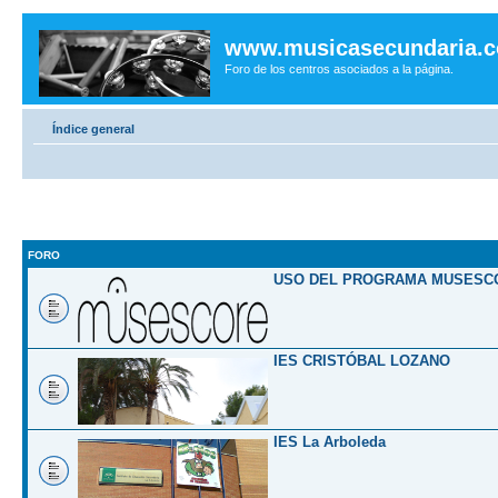
www.musicasecundaria.
Foro de los centros asociados a la página.
Índice general
FORO
USO DEL PROGRAMA MUSESC
IES CRISTÓBAL LOZANO
IES La Arboleda