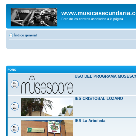
www.musicasecundaria.
Foro de los centros asociados a la página.
Índice general
FORO
USO DEL PROGRAMA MUSESC
IES CRISTÓBAL LOZANO
IES La Arboleda