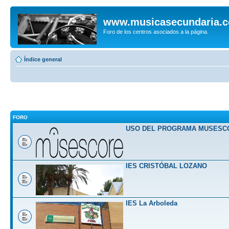
www.musicasecundaria.
Foro de los centros asociados a la página.
Índice general
FORO
USO DEL PROGRAMA MUSESC
IES CRISTÓBAL LOZANO
IES La Arboleda