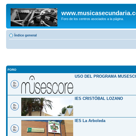
www.musicasecundaria.
Foro de los centros asociados a la página.
Índice general
FORO
USO DEL PROGRAMA MUSESC
IES CRISTÓBAL LOZANO
IES La Arboleda