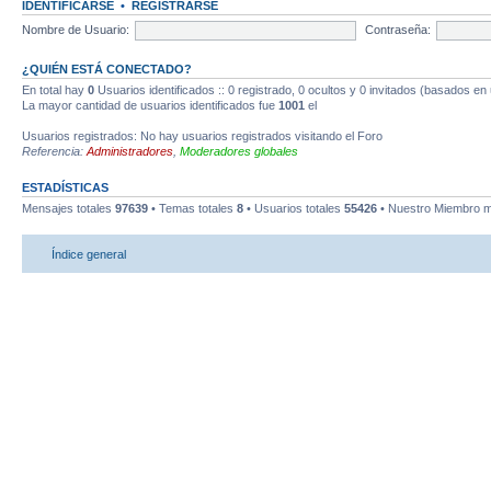
IDENTIFICARSE
•
REGISTRARSE
Nombre de Usuario:
Contraseña:
¿QUIÉN ESTÁ CONECTADO?
En total hay
0
Usuarios identificados :: 0 registrado, 0 ocultos y 0 invitados (basados en
La mayor cantidad de usuarios identificados fue
1001
el
Usuarios registrados: No hay usuarios registrados visitando el Foro
Referencia:
Administradores
,
Moderadores globales
ESTADÍSTICAS
Mensajes totales
97639
• Temas totales
8
• Usuarios totales
55426
• Nuestro Miembro m
Índice general