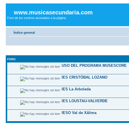
www.musicasecundaria.com
Foro de los centros asociados a la página.
Índice general
FORO
USO DEL PROGRAMA MUSESCORE
IES CRISTÓBAL LOZANO
IES La Arboleda
IES LOUSTAU-VALVERDE
IESO Val de Xálima