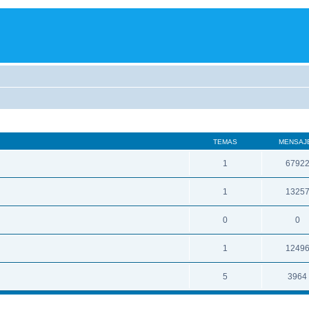
TEMAS
MENSAJ
1
6792
1
1325
0
0
1
1249
5
3964