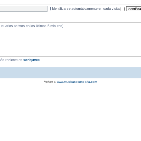
|
Identificarse automáticamente en cada visita
 usuarios activos en los últimos 5 minutos)
ás reciente es
xoriquvee
Volver a
www.musicasecundaria.com