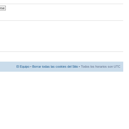
El Equipo
•
Borrar todas las cookies del Sitio
• Todos los horarios son UTC