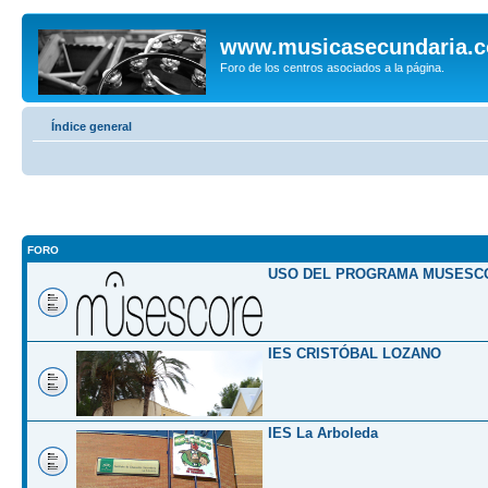
www.musicasecundaria.
Foro de los centros asociados a la página.
Índice general
FORO
USO DEL PROGRAMA MUSESC
IES CRISTÓBAL LOZANO
IES La Arboleda