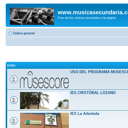
www.musicasecundaria.
Foro de los centros asociados a la página.
Índice general
FORO
USO DEL PROGRAMA MUSESC
IES CRISTÓBAL LOZANO
IES La Arboleda