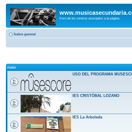
www.musicasecundaria.
Foro de los centros asociados a la página.
Índice general
FORO
USO DEL PROGRAMA MUSESC
IES CRISTÓBAL LOZANO
IES La Arboleda