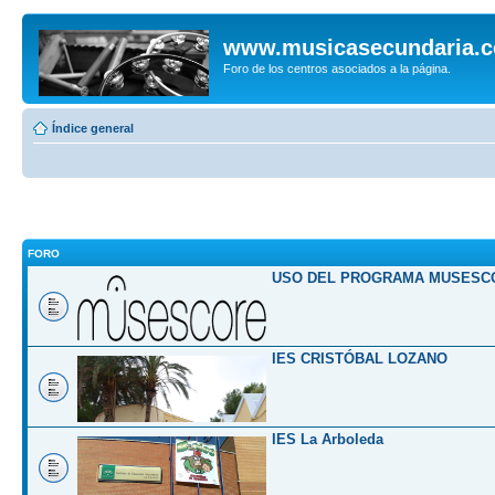
www.musicasecundaria.
Foro de los centros asociados a la página.
Índice general
FORO
USO DEL PROGRAMA MUSESC
IES CRISTÓBAL LOZANO
IES La Arboleda