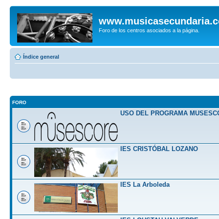
www.musicasecundaria.
Foro de los centros asociados a la página.
Índice general
FORO
USO DEL PROGRAMA MUSESC
IES CRISTÓBAL LOZANO
IES La Arboleda