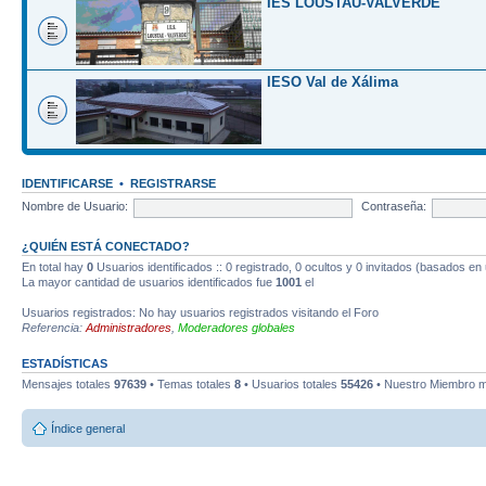
IES LOUSTAU-VALVERDE
IESO Val de Xálima
IDENTIFICARSE
•
REGISTRARSE
Nombre de Usuario:
Contraseña:
¿QUIÉN ESTÁ CONECTADO?
En total hay
0
Usuarios identificados :: 0 registrado, 0 ocultos y 0 invitados (basados en
La mayor cantidad de usuarios identificados fue
1001
el
Usuarios registrados: No hay usuarios registrados visitando el Foro
Referencia:
Administradores
,
Moderadores globales
ESTADÍSTICAS
Mensajes totales
97639
• Temas totales
8
• Usuarios totales
55426
• Nuestro Miembro m
Índice general