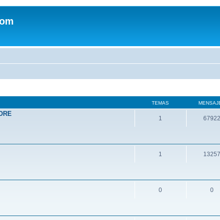
com
TEMAS
MENSAJ
ORE
1
6792
1
1325
0
0