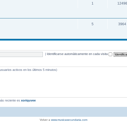
1
1249
5
3964
|
Identificarse automáticamente en cada visita
 usuarios activos en los últimos 5 minutos)
ás reciente es
xoriquvee
Volver a
www.musicasecundaria.com