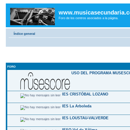
www.musicasecundaria.
Foro de los centros asociados a la página.
Índice general
FORO
USO DEL PROGRAMA MUSESC
IES CRISTÓBAL LOZANO
IES La Arboleda
IES LOUSTAU-VALVERDE
IESO Val de Xálima