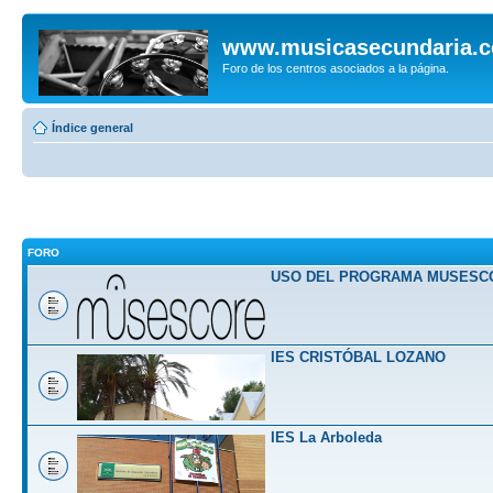
www.musicasecundaria.
Foro de los centros asociados a la página.
Índice general
FORO
USO DEL PROGRAMA MUSESC
IES CRISTÓBAL LOZANO
IES La Arboleda