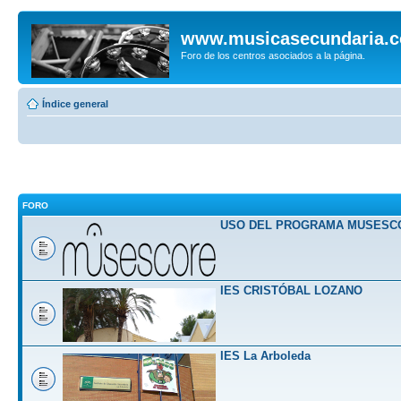
www.musicasecundaria.
Foro de los centros asociados a la página.
Índice general
FORO
USO DEL PROGRAMA MUSESC
IES CRISTÓBAL LOZANO
IES La Arboleda