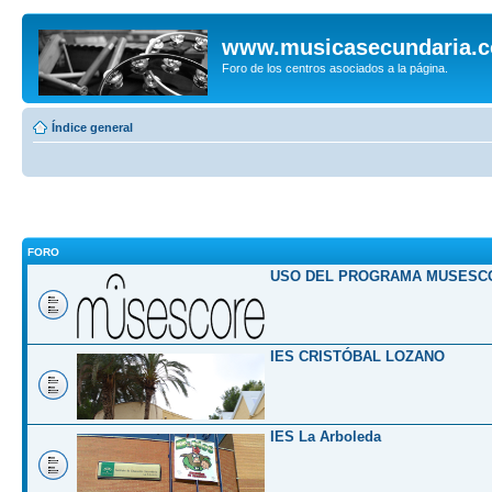
www.musicasecundaria.
Foro de los centros asociados a la página.
Índice general
FORO
USO DEL PROGRAMA MUSESC
IES CRISTÓBAL LOZANO
IES La Arboleda