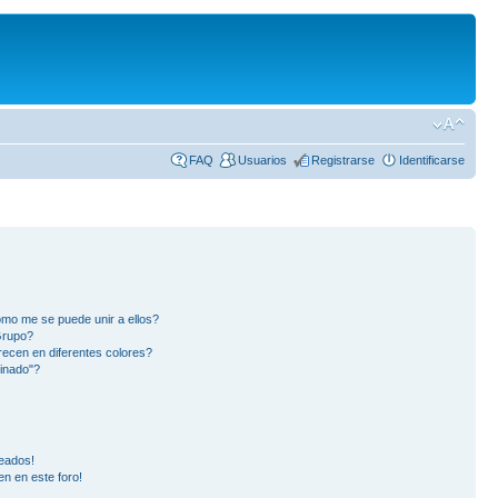
FAQ
Usuarios
Registrarse
Identificarse
mo me se puede unir a ellos?
Grupo?
ecen en diferentes colores?
inado"?
eados!
en en este foro!