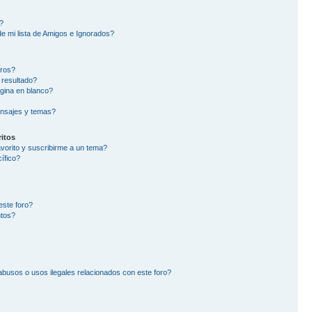
?
e mi lista de Amigos e Ignorados?
oros?
 resultado?
gina en blanco?
nsajes y temas?
itos
avorito y suscribirme a un tema?
ífico?
este foro?
ntos?
busos o usos ilegales relacionados con este foro?