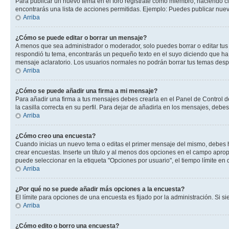
Para publicar un nuevo tema en el foro registrate como miembro, haciendo cl
encontrarás una lista de acciones permitidas. Ejemplo: Puedes publicar nuev
Arriba
¿Cómo se puede editar o borrar un mensaje?
A menos que sea administrador o moderador, solo puedes borrar o editar tus
respondió tu tema, encontrarás un pequeño texto en el suyo diciendo que ha 
mensaje aclaratorio. Los usuarios normales no podrán borrar tus temas des
Arriba
¿Cómo se puede añadir una firma a mi mensaje?
Para añadir una firma a tus mensajes debes crearla en el Panel de Control d
la casilla correcta en su perfil. Para dejar de añadirla en los mensajes, debe
Arriba
¿Cómo creo una encuesta?
Cuando inicias un nuevo tema o editas el primer mensaje del mismo, debes hac
crear encuestas. Inserte un título y al menos dos opciones en el campo apr
puede seleccionar en la etiqueta "Opciones por usuario", el tiempo límite en d
Arriba
¿Por qué no se puede añadir más opciones a la encuesta?
El límite para opciones de una encuesta es fijado por la administración. Si 
Arriba
¿Cómo edito o borro una encuesta?