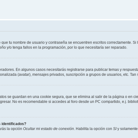
e que tu nombre de usuario y contraseña se encuentren escritos correctamente. Si
eño y/o tenga fallos en la programación, por lo que necesitaría ser reparado.
eradores. En algunos casos necesitarás registrarse para publicar temas y respuesta
sonalizada (avatar), mensajes privados, suscripción a grupos de usuarios, etc. T
atos se guardan en una cookie segura, que se elimina al salir de la página o en ci
resar. No es recomendable si accedes al foro desde un PC compartido, e.j. biblioteca
 identificados?
arás la opción
Ocultar mi estado de conexión
. Habilita la opción con
SI
y solamente 