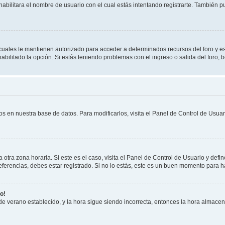
habilitara el nombre de usuario con el cual estás intentando registrarte. También 
s cuales te mantienen autorizado para acceder a determinados recursos del foro y e
habilitado la opción. Si estás teniendo problemas con el ingreso o salida del foro,
os en nuestra base de datos. Para modificarlos, visita el Panel de Control de Usuari
otra zona horaria. Si este es el caso, visita el Panel de Control de Usuario y defin
erencias, debes estar registrado. Si no lo estás, este es un buen momento para h
o!
 de verano establecido, y la hora sigue siendo incorrecta, entonces la hora almace