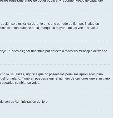
ites registrarte antes de poder publicar y reponder. Abajo de cada foro
a opción solo es válida durante un cierto periodo de tiempo. Si alguien
dministración quién lo editó, aunque la mayoria de las veces dejan un
je. Puedes asignar una firma por defecto a todos tus mensajes activando
i no la visualizas, significa que no posees los permisos apropiados para
 del formulario. También puedes elegir el número de opciones que el usuario
lo usuarios cambiar su votos.
te con La Administración del foro.