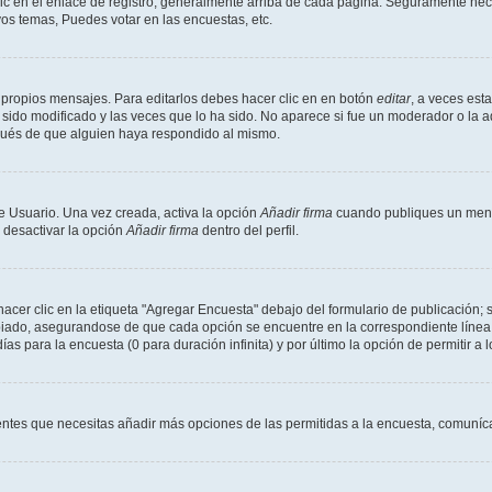
ic en el enlace de registro, generalmente arriba de cada página. Seguramente neces
os temas, Puedes votar en las encuestas, etc.
 propios mensajes. Para editarlos debes hacer clic en en botón
editar
, a veces est
sido modificado y las veces que lo ha sido. No aparece si fue un moderador o la a
pués de que alguien haya respondido al mismo.
e Usuario. Una vez creada, activa la opción
Añadir firma
cuando publiques un mensa
s desactivar la opción
Añadir firma
dentro del perfil.
er clic en la etiqueta "Agregar Encuesta" debajo del formulario de publicación; s
opiado, asegurandose de que cada opción se encuentre en la correspondiente línea
ías para la encuesta (0 para duración infinita) y por último la opción de permitir a 
sientes que necesitas añadir más opciones de las permitidas a la encuesta, comuníca