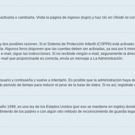
tivarla o cambiarla. Visita la página de ingreso (login) y haz clic en
Olvidé mi co
ay dos posibles razones. Si el Sistema de Protección Infantil (COPPA) está activado 
nta. Algunos foros disponen que las cuentas deben ser activadas, ya sea por ti mism
un e-mail, sigue las instrucciones. Si no recibiste ningún e-mail, seguramente la di
 e-mail que proporcinaste es correcta, envía un mensaje a La Administración.
usuario y contraseña y vuelve a intentarlo. Es posible que la administración haya 
eriodo de tiempo para reducir el peso de la base de datos. Si es así, registrate 
 1998, es una ley de los Estados Unidos (por eso se mantiene en inglés) donde se 
centimiento de los padres o con algún otro método de reconocimiento de guardia lega