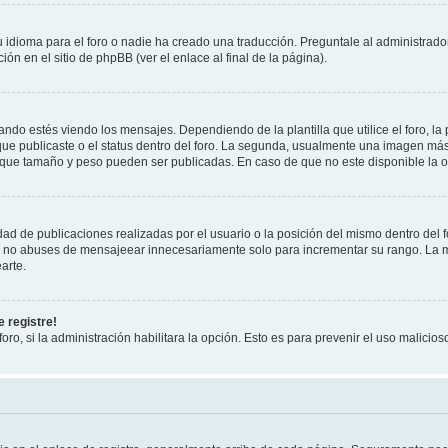
 idioma para el foro o nadie ha creado una traducción. Preguntale al administrador
ón en el sitio de phpBB (ver el enlace al final de la página).
 estés viendo los mensajes. Dependiendo de la plantilla que utilice el foro, la 
 que publicaste o el status dentro del foro. La segunda, usualmente una imagen m
 que tamaño y peso pueden ser publicadas. En caso de que no este disponible la o
ad de publicaciones realizadas por el usuario o la posición del mismo dentro del 
r, no abuses de mensajeear innecesariamente solo para incrementar su rango. La m
arte.
 registre!
oro, si la administración habilitara la opción. Esto es para prevenir el uso malici