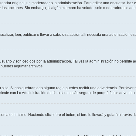
ador original, un moderador o la administración. Para editar una encuesta, haz cl
ar las opciones. Sin embargo, si algún miembro ha votado, solo moderadores o admi
sualizar, leer, publicar o llevar a cabo otra acción allí necesita una autorización
usuario y son cedidos por la administración. Tal vez la administración no permite a
 puedes adjuntar archivos.
 sitio. Si has quebrantado alguna regla puedes recibir una advertencia. Por favor 
cate con La Administración del foro si no estás seguro de porqué fuiste advertido.
cerca del mismo. Haciendo clic sobre el botón, el foro le llevará y guiará a través 