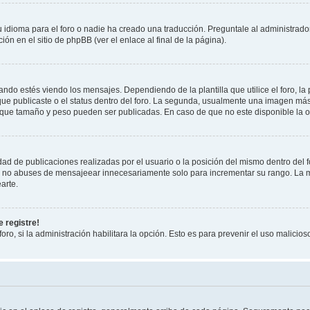
 idioma para el foro o nadie ha creado una traducción. Preguntale al administrador
ón en el sitio de phpBB (ver el enlace al final de la página).
 estés viendo los mensajes. Dependiendo de la plantilla que utilice el foro, la 
 que publicaste o el status dentro del foro. La segunda, usualmente una imagen m
 que tamaño y peso pueden ser publicadas. En caso de que no este disponible la o
ad de publicaciones realizadas por el usuario o la posición del mismo dentro del 
r, no abuses de mensajeear innecesariamente solo para incrementar su rango. La m
arte.
 registre!
oro, si la administración habilitara la opción. Esto es para prevenir el uso malici