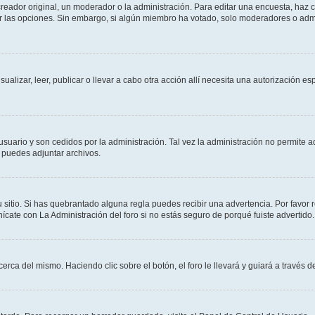
ador original, un moderador o la administración. Para editar una encuesta, haz cl
ar las opciones. Sin embargo, si algún miembro ha votado, solo moderadores o admi
sualizar, leer, publicar o llevar a cabo otra acción allí necesita una autorización
usuario y son cedidos por la administración. Tal vez la administración no permite a
 puedes adjuntar archivos.
 sitio. Si has quebrantado alguna regla puedes recibir una advertencia. Por favor 
cate con La Administración del foro si no estás seguro de porqué fuiste advertido.
cerca del mismo. Haciendo clic sobre el botón, el foro le llevará y guiará a través 