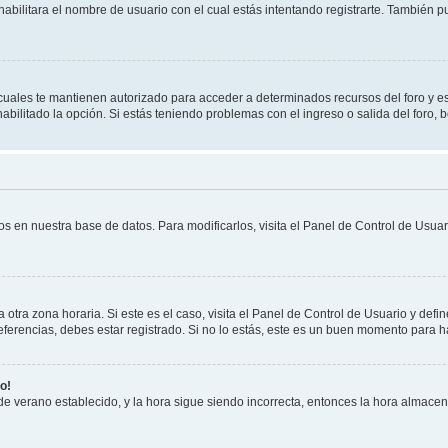
habilitara el nombre de usuario con el cual estás intentando registrarte. También 
s cuales te mantienen autorizado para acceder a determinados recursos del foro y e
habilitado la opción. Si estás teniendo problemas con el ingreso o salida del foro,
os en nuestra base de datos. Para modificarlos, visita el Panel de Control de Usuari
otra zona horaria. Si este es el caso, visita el Panel de Control de Usuario y defin
erencias, debes estar registrado. Si no lo estás, este es un buen momento para h
o!
 de verano establecido, y la hora sigue siendo incorrecta, entonces la hora almace