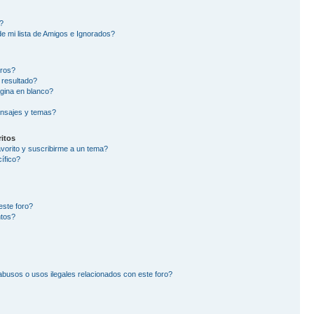
?
e mi lista de Amigos e Ignorados?
oros?
 resultado?
gina en blanco?
nsajes y temas?
itos
avorito y suscribirme a un tema?
ífico?
este foro?
ntos?
busos o usos ilegales relacionados con este foro?