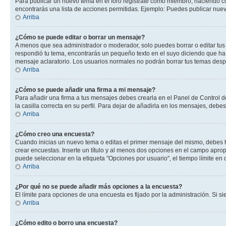
Para publicar un nuevo tema en el foro registrate como miembro, haciendo cl
encontrarás una lista de acciones permitidas. Ejemplo: Puedes publicar nuev
Arriba
¿Cómo se puede editar o borrar un mensaje?
A menos que sea administrador o moderador, solo puedes borrar o editar tus
respondió tu tema, encontrarás un pequeño texto en el suyo diciendo que ha 
mensaje aclaratorio. Los usuarios normales no podrán borrar tus temas des
Arriba
¿Cómo se puede añadir una firma a mi mensaje?
Para añadir una firma a tus mensajes debes crearla en el Panel de Control d
la casilla correcta en su perfil. Para dejar de añadirla en los mensajes, debe
Arriba
¿Cómo creo una encuesta?
Cuando inicias un nuevo tema o editas el primer mensaje del mismo, debes hac
crear encuestas. Inserte un título y al menos dos opciones en el campo apr
puede seleccionar en la etiqueta "Opciones por usuario", el tiempo límite en d
Arriba
¿Por qué no se puede añadir más opciones a la encuesta?
El límite para opciones de una encuesta es fijado por la administración. Si 
Arriba
¿Cómo edito o borro una encuesta?