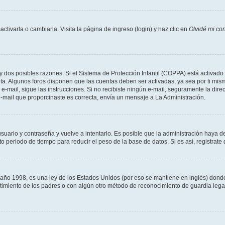
tivarla o cambiarla. Visita la página de ingreso (login) y haz clic en
Olvidé mi co
ay dos posibles razones. Si el Sistema de Protección Infantil (COPPA) está activado 
nta. Algunos foros disponen que las cuentas deben ser activadas, ya sea por ti mism
un e-mail, sigue las instrucciones. Si no recibiste ningún e-mail, seguramente la di
 e-mail que proporcinaste es correcta, envía un mensaje a La Administración.
usuario y contraseña y vuelve a intentarlo. Es posible que la administración haya 
eriodo de tiempo para reducir el peso de la base de datos. Si es así, registrate 
 1998, es una ley de los Estados Unidos (por eso se mantiene en inglés) donde se 
centimiento de los padres o con algún otro método de reconocimiento de guardia lega