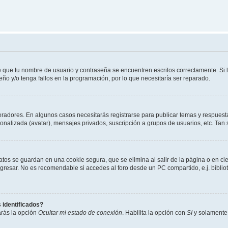
e que tu nombre de usuario y contraseña se encuentren escritos correctamente. Si
eño y/o tenga fallos en la programación, por lo que necesitaría ser reparado.
eradores. En algunos casos necesitarás registrarse para publicar temas y respuesta
sonalizada (avatar), mensajes privados, suscripción a grupos de usuarios, etc. T
atos se guardan en una cookie segura, que se elimina al salir de la página o en ci
resar. No es recomendable si accedes al foro desde un PC compartido, e.j. biblioteca
 identificados?
arás la opción
Ocultar mi estado de conexión
. Habilita la opción con
SI
y solamente 