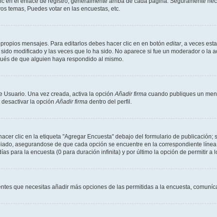
ic en el enlace de registro, generalmente arriba de cada página. Seguramente neces
os temas, Puedes votar en las encuestas, etc.
 propios mensajes. Para editarlos debes hacer clic en en botón
editar
, a veces est
sido modificado y las veces que lo ha sido. No aparece si fue un moderador o la a
pués de que alguien haya respondido al mismo.
e Usuario. Una vez creada, activa la opción
Añadir firma
cuando publiques un mensa
s desactivar la opción
Añadir firma
dentro del perfil.
er clic en la etiqueta "Agregar Encuesta" debajo del formulario de publicación; s
opiado, asegurandose de que cada opción se encuentre en la correspondiente línea
ías para la encuesta (0 para duración infinita) y por último la opción de permitir a 
sientes que necesitas añadir más opciones de las permitidas a la encuesta, comuníca