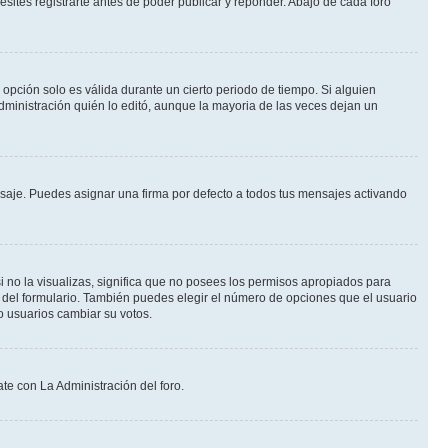
ites registrarte antes de poder publicar y reponder. Abajo de cada foro
a opción solo es válida durante un cierto periodo de tiempo. Si alguien
dministración quién lo editó, aunque la mayoria de las veces dejan un
je. Puedes asignar una firma por defecto a todos tus mensajes activando
i no la visualizas, significa que no posees los permisos apropiados para
 del formulario. También puedes elegir el número de opciones que el usuario
lo usuarios cambiar su votos.
te con La Administración del foro.