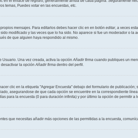
ic en el enlace de registro, generalmente arriba de cada página. Seguramente neces
os temas, Puedes votar en las encuestas, etc.
 propios mensajes. Para editarlos debes hacer clic en en botón
editar
, a veces est
sido modificado y las veces que lo ha sido. No aparece si fue un moderador o la a
pués de que alguien haya respondido al mismo.
e Usuario. Una vez creada, activa la opción
Añadir firma
cuando publiques un mensa
s desactivar la opción
Añadir firma
dentro del perfil.
er clic en la etiqueta "Agregar Encuesta" debajo del formulario de publicación; s
opiado, asegurandose de que cada opción se encuentre en la correspondiente línea
ías para la encuesta (0 para duración infinita) y por último la opción de permitir a 
sientes que necesitas añadir más opciones de las permitidas a la encuesta, comuníca