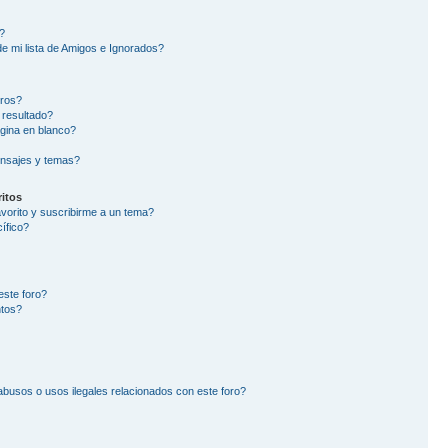
?
e mi lista de Amigos e Ignorados?
oros?
 resultado?
gina en blanco?
nsajes y temas?
itos
avorito y suscribirme a un tema?
ífico?
este foro?
ntos?
busos o usos ilegales relacionados con este foro?