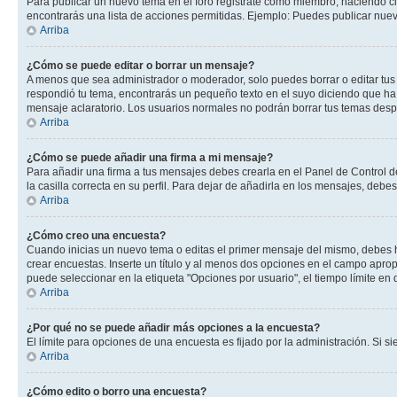
Para publicar un nuevo tema en el foro registrate como miembro, haciendo cl
encontrarás una lista de acciones permitidas. Ejemplo: Puedes publicar nuev
Arriba
¿Cómo se puede editar o borrar un mensaje?
A menos que sea administrador o moderador, solo puedes borrar o editar tus
respondió tu tema, encontrarás un pequeño texto en el suyo diciendo que ha 
mensaje aclaratorio. Los usuarios normales no podrán borrar tus temas des
Arriba
¿Cómo se puede añadir una firma a mi mensaje?
Para añadir una firma a tus mensajes debes crearla en el Panel de Control d
la casilla correcta en su perfil. Para dejar de añadirla en los mensajes, debe
Arriba
¿Cómo creo una encuesta?
Cuando inicias un nuevo tema o editas el primer mensaje del mismo, debes hac
crear encuestas. Inserte un título y al menos dos opciones en el campo apr
puede seleccionar en la etiqueta "Opciones por usuario", el tiempo límite en d
Arriba
¿Por qué no se puede añadir más opciones a la encuesta?
El límite para opciones de una encuesta es fijado por la administración. Si 
Arriba
¿Cómo edito o borro una encuesta?