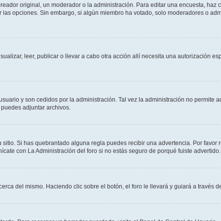
ador original, un moderador o la administración. Para editar una encuesta, haz cl
ar las opciones. Sin embargo, si algún miembro ha votado, solo moderadores o admi
sualizar, leer, publicar o llevar a cabo otra acción allí necesita una autorización
usuario y son cedidos por la administración. Tal vez la administración no permite a
 puedes adjuntar archivos.
 sitio. Si has quebrantado alguna regla puedes recibir una advertencia. Por favor 
cate con La Administración del foro si no estás seguro de porqué fuiste advertido.
cerca del mismo. Haciendo clic sobre el botón, el foro le llevará y guiará a través 