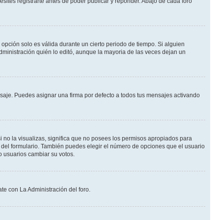
ites registrarte antes de poder publicar y reponder. Abajo de cada foro
a opción solo es válida durante un cierto periodo de tiempo. Si alguien
dministración quién lo editó, aunque la mayoria de las veces dejan un
je. Puedes asignar una firma por defecto a todos tus mensajes activando
i no la visualizas, significa que no posees los permisos apropiados para
 del formulario. También puedes elegir el número de opciones que el usuario
lo usuarios cambiar su votos.
te con La Administración del foro.