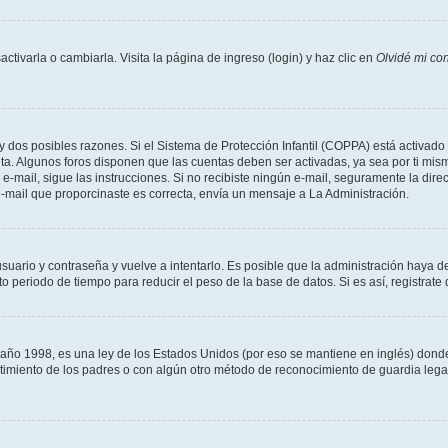
tivarla o cambiarla. Visita la página de ingreso (login) y haz clic en
Olvidé mi co
ay dos posibles razones. Si el Sistema de Protección Infantil (COPPA) está activado 
nta. Algunos foros disponen que las cuentas deben ser activadas, ya sea por ti mism
un e-mail, sigue las instrucciones. Si no recibiste ningún e-mail, seguramente la di
 e-mail que proporcinaste es correcta, envía un mensaje a La Administración.
usuario y contraseña y vuelve a intentarlo. Es posible que la administración haya 
eriodo de tiempo para reducir el peso de la base de datos. Si es así, registrate 
 1998, es una ley de los Estados Unidos (por eso se mantiene en inglés) donde se 
centimiento de los padres o con algún otro método de reconocimiento de guardia lega