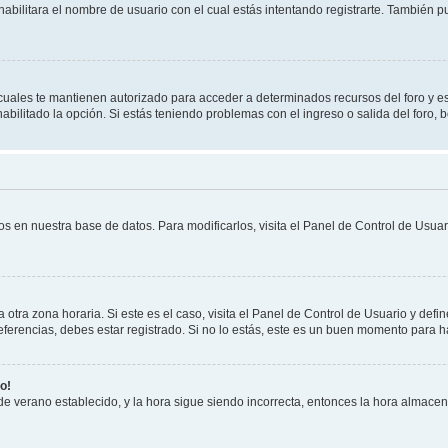
habilitara el nombre de usuario con el cual estás intentando registrarte. También 
s cuales te mantienen autorizado para acceder a determinados recursos del foro y e
habilitado la opción. Si estás teniendo problemas con el ingreso o salida del foro,
os en nuestra base de datos. Para modificarlos, visita el Panel de Control de Usuari
otra zona horaria. Si este es el caso, visita el Panel de Control de Usuario y defin
erencias, debes estar registrado. Si no lo estás, este es un buen momento para h
o!
 de verano establecido, y la hora sigue siendo incorrecta, entonces la hora almace