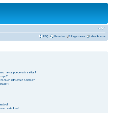
FAQ
Usuarios
Registrarse
Identificarse
mo me se puede unir a ellos?
Grupo?
ecen en diferentes colores?
inado"?
eados!
en en este foro!