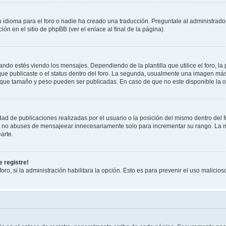
 idioma para el foro o nadie ha creado una traducción. Preguntale al administrador
ón en el sitio de phpBB (ver el enlace al final de la página).
 estés viendo los mensajes. Dependiendo de la plantilla que utilice el foro, la 
 que publicaste o el status dentro del foro. La segunda, usualmente una imagen m
 que tamaño y peso pueden ser publicadas. En caso de que no este disponible la o
ad de publicaciones realizadas por el usuario o la posición del mismo dentro del 
r, no abuses de mensajeear innecesariamente solo para incrementar su rango. La m
arte.
 registre!
oro, si la administración habilitara la opción. Esto es para prevenir el uso malici