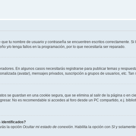
e que tu nombre de usuario y contraseña se encuentren escritos correctamente. Si
eño y/o tenga fallos en la programación, por lo que necesitaría ser reparado.
eradores. En algunos casos necesitarás registrarse para publicar temas y respuesta
sonalizada (avatar), mensajes privados, suscripción a grupos de usuarios, etc. T
atos se guardan en una cookie segura, que se elimina al salir de la página o en ci
resar. No es recomendable si accedes al foro desde un PC compartido, e.j. biblioteca
 identificados?
arás la opción
Ocultar mi estado de conexión
. Habilita la opción con
SI
y solamente 