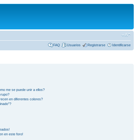
FAQ
Usuarios
Registrarse
Identificarse
mo me se puede unir a ellos?
Grupo?
ecen en diferentes colores?
inado"?
eados!
en en este foro!