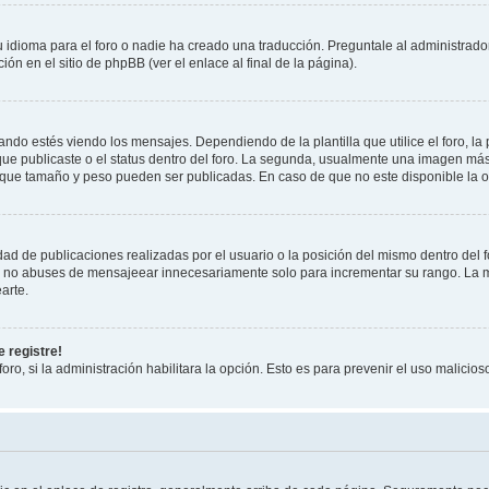
 idioma para el foro o nadie ha creado una traducción. Preguntale al administrador
ón en el sitio de phpBB (ver el enlace al final de la página).
 estés viendo los mensajes. Dependiendo de la plantilla que utilice el foro, la 
 que publicaste o el status dentro del foro. La segunda, usualmente una imagen m
 que tamaño y peso pueden ser publicadas. En caso de que no este disponible la o
ad de publicaciones realizadas por el usuario o la posición del mismo dentro del 
r, no abuses de mensajeear innecesariamente solo para incrementar su rango. La m
arte.
 registre!
oro, si la administración habilitara la opción. Esto es para prevenir el uso malici