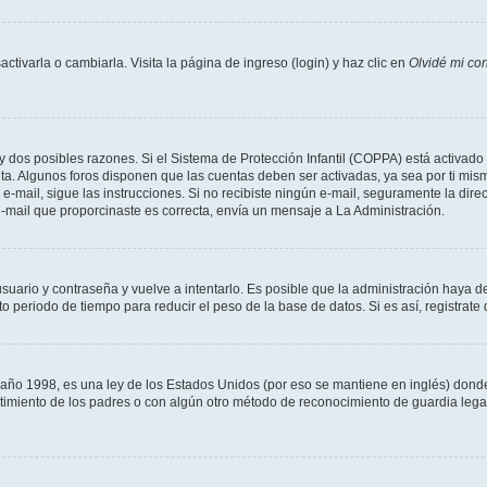
tivarla o cambiarla. Visita la página de ingreso (login) y haz clic en
Olvidé mi co
ay dos posibles razones. Si el Sistema de Protección Infantil (COPPA) está activado 
nta. Algunos foros disponen que las cuentas deben ser activadas, ya sea por ti mism
un e-mail, sigue las instrucciones. Si no recibiste ningún e-mail, seguramente la di
 e-mail que proporcinaste es correcta, envía un mensaje a La Administración.
usuario y contraseña y vuelve a intentarlo. Es posible que la administración haya 
eriodo de tiempo para reducir el peso de la base de datos. Si es así, registrate 
 1998, es una ley de los Estados Unidos (por eso se mantiene en inglés) donde se 
centimiento de los padres o con algún otro método de reconocimiento de guardia lega