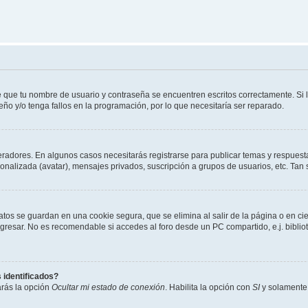
e que tu nombre de usuario y contraseña se encuentren escritos correctamente. Si
eño y/o tenga fallos en la programación, por lo que necesitaría ser reparado.
eradores. En algunos casos necesitarás registrarse para publicar temas y respuesta
sonalizada (avatar), mensajes privados, suscripción a grupos de usuarios, etc. T
atos se guardan en una cookie segura, que se elimina al salir de la página o en ci
resar. No es recomendable si accedes al foro desde un PC compartido, e.j. biblioteca
 identificados?
arás la opción
Ocultar mi estado de conexión
. Habilita la opción con
SI
y solamente 