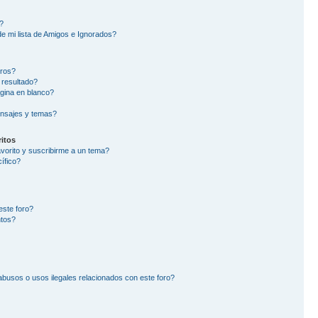
?
e mi lista de Amigos e Ignorados?
oros?
 resultado?
gina en blanco?
nsajes y temas?
itos
avorito y suscribirme a un tema?
ífico?
este foro?
ntos?
busos o usos ilegales relacionados con este foro?