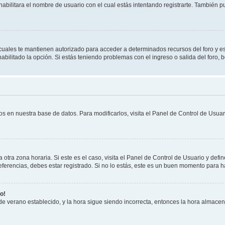
habilitara el nombre de usuario con el cual estás intentando registrarte. También 
s cuales te mantienen autorizado para acceder a determinados recursos del foro y e
habilitado la opción. Si estás teniendo problemas con el ingreso o salida del foro,
os en nuestra base de datos. Para modificarlos, visita el Panel de Control de Usuari
otra zona horaria. Si este es el caso, visita el Panel de Control de Usuario y defin
erencias, debes estar registrado. Si no lo estás, este es un buen momento para h
o!
 de verano establecido, y la hora sigue siendo incorrecta, entonces la hora almace