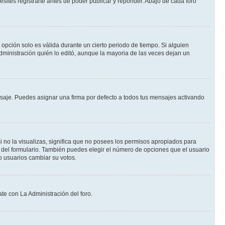
ites registrarte antes de poder publicar y reponder. Abajo de cada foro
a opción solo es válida durante un cierto periodo de tiempo. Si alguien
dministración quién lo editó, aunque la mayoria de las veces dejan un
je. Puedes asignar una firma por defecto a todos tus mensajes activando
i no la visualizas, significa que no posees los permisos apropiados para
 del formulario. También puedes elegir el número de opciones que el usuario
lo usuarios cambiar su votos.
te con La Administración del foro.