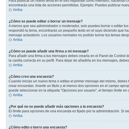
Para publicar un nuevo tema en el foro registrate como miembro, haciendo cl
encontrarás una lista de acciones permitidas. Ejemplo: Puedes publicar nuev
Arriba
¿Cómo se puede editar o borrar un mensaje?
A menos que sea administrador o moderador, solo puedes borrar o editar tus
respondió tu tema, encontrarás un pequeño texto en el suyo diciendo que ha 
mensaje aclaratorio. Los usuarios normales no podrán borrar tus temas des
Arriba
¿Cómo se puede añadir una firma a mi mensaje?
Para añadir una firma a tus mensajes debes crearla en el Panel de Control d
la casilla correcta en su perfil. Para dejar de añadirla en los mensajes, debe
Arriba
¿Cómo creo una encuesta?
Cuando inicias un nuevo tema o editas el primer mensaje del mismo, debes hac
crear encuestas. Inserte un título y al menos dos opciones en el campo apr
puede seleccionar en la etiqueta "Opciones por usuario", el tiempo límite en d
Arriba
¿Por qué no se puede añadir más opciones a la encuesta?
El límite para opciones de una encuesta es fijado por la administración. Si 
Arriba
¿Cómo edito o borro una encuesta?