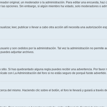
ador original, un moderador o la administración. Para editar una encuesta, haz cl
ar las opciones. Sin embargo, si algún miembro ha votado, solo moderadores o admi
sualizar, leer, publicar o llevar a cabo otra acción allí necesita una autorización
usuario y son cedidos por la administración. Tal vez la administración no permite a
 puedes adjuntar archivos.
 sitio. Si has quebrantado alguna regla puedes recibir una advertencia. Por favor 
cate con La Administración del foro si no estás seguro de porqué fuiste advertido.
cerca del mismo. Haciendo clic sobre el botón, el foro le llevará y guiará a través 