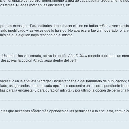
ic en el enlace de registro, generalmente arriba de cada página. Seguramente neces
os temas, Puedes votar en las encuestas, etc.
 propios mensajes. Para editarlos debes hacer clic en en botón
editar
, a veces est
sido modificado y las veces que lo ha sido. No aparece si fue un moderador o la a
pués de que alguien haya respondido al mismo.
e Usuario. Una vez creada, activa la opción
Añadir firma
cuando publiques un mensa
s desactivar la opción
Añadir firma
dentro del perfil.
er clic en la etiqueta "Agregar Encuesta" debajo del formulario de publicación; s
opiado, asegurandose de que cada opción se encuentre en la correspondiente línea
ías para la encuesta (0 para duración infinita) y por último la opción de permitir a 
sientes que necesitas añadir más opciones de las permitidas a la encuesta, comuníca