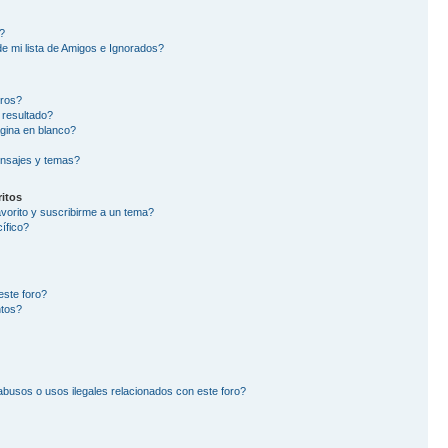
?
e mi lista de Amigos e Ignorados?
oros?
 resultado?
gina en blanco?
nsajes y temas?
itos
avorito y suscribirme a un tema?
ífico?
este foro?
ntos?
busos o usos ilegales relacionados con este foro?