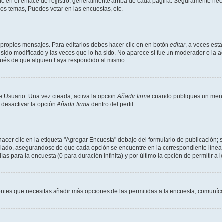
ic en el enlace de registro, generalmente arriba de cada página. Seguramente neces
os temas, Puedes votar en las encuestas, etc.
 propios mensajes. Para editarlos debes hacer clic en en botón
editar
, a veces est
sido modificado y las veces que lo ha sido. No aparece si fue un moderador o la a
pués de que alguien haya respondido al mismo.
e Usuario. Una vez creada, activa la opción
Añadir firma
cuando publiques un mensa
s desactivar la opción
Añadir firma
dentro del perfil.
er clic en la etiqueta "Agregar Encuesta" debajo del formulario de publicación; s
opiado, asegurandose de que cada opción se encuentre en la correspondiente línea
ías para la encuesta (0 para duración infinita) y por último la opción de permitir a 
sientes que necesitas añadir más opciones de las permitidas a la encuesta, comuníca