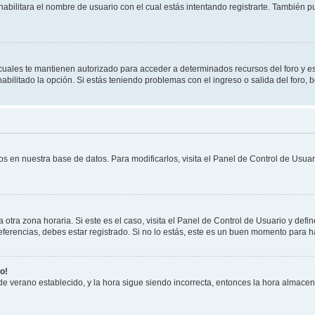
habilitara el nombre de usuario con el cual estás intentando registrarte. También 
s cuales te mantienen autorizado para acceder a determinados recursos del foro y e
habilitado la opción. Si estás teniendo problemas con el ingreso o salida del foro,
os en nuestra base de datos. Para modificarlos, visita el Panel de Control de Usuari
otra zona horaria. Si este es el caso, visita el Panel de Control de Usuario y defin
erencias, debes estar registrado. Si no lo estás, este es un buen momento para h
o!
 de verano establecido, y la hora sigue siendo incorrecta, entonces la hora almace