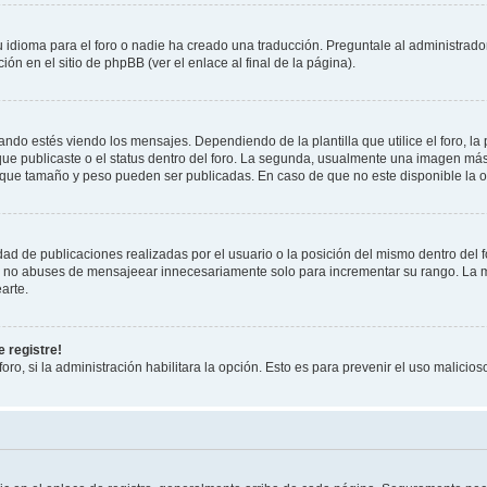
 idioma para el foro o nadie ha creado una traducción. Preguntale al administrador
ón en el sitio de phpBB (ver el enlace al final de la página).
 estés viendo los mensajes. Dependiendo de la plantilla que utilice el foro, la 
 que publicaste o el status dentro del foro. La segunda, usualmente una imagen m
 que tamaño y peso pueden ser publicadas. En caso de que no este disponible la o
ad de publicaciones realizadas por el usuario o la posición del mismo dentro del 
r, no abuses de mensajeear innecesariamente solo para incrementar su rango. La m
arte.
 registre!
oro, si la administración habilitara la opción. Esto es para prevenir el uso malici