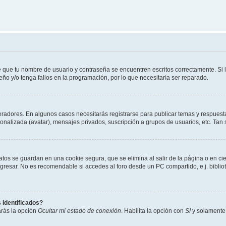
e que tu nombre de usuario y contraseña se encuentren escritos correctamente. Si
eño y/o tenga fallos en la programación, por lo que necesitaría ser reparado.
eradores. En algunos casos necesitarás registrarse para publicar temas y respuesta
sonalizada (avatar), mensajes privados, suscripción a grupos de usuarios, etc. T
atos se guardan en una cookie segura, que se elimina al salir de la página o en ci
resar. No es recomendable si accedes al foro desde un PC compartido, e.j. biblioteca
 identificados?
arás la opción
Ocultar mi estado de conexión
. Habilita la opción con
SI
y solamente 