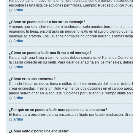
Para publicar un nuevo tema en el foro registrate como miembro, haciendo cl
encontrarás una lista de acciones permitidas. Ejemplo: Puedes publicar nuev
Arriba
¿Cómo se puede editar o borrar un mensaje?
A menos que sea administrador o moderador, solo puedes borrar o editar tus
respondió tu tema, encontrarás un pequeño texto en el suyo diciendo que ha 
mensaje aclaratorio. Los usuarios normales no podrán borrar tus temas des
Arriba
¿Cómo se puede añadir una firma a mi mensaje?
Para añadir una firma a tus mensajes debes crearla en el Panel de Control d
la casilla correcta en su perfil. Para dejar de añadirla en los mensajes, debe
Arriba
¿Cómo creo una encuesta?
Cuando inicias un nuevo tema o editas el primer mensaje del mismo, debes hac
crear encuestas. Inserte un título y al menos dos opciones en el campo apr
puede seleccionar en la etiqueta "Opciones por usuario", el tiempo límite en d
Arriba
¿Por qué no se puede añadir más opciones a la encuesta?
El límite para opciones de una encuesta es fijado por la administración. Si 
Arriba
¿Cómo edito o borro una encuesta?