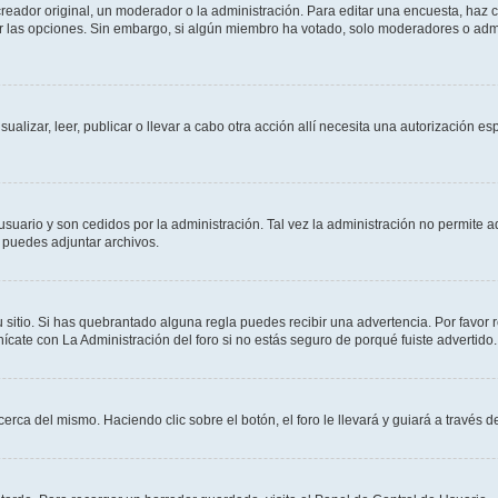
ador original, un moderador o la administración. Para editar una encuesta, haz cl
ar las opciones. Sin embargo, si algún miembro ha votado, solo moderadores o admi
sualizar, leer, publicar o llevar a cabo otra acción allí necesita una autorización
usuario y son cedidos por la administración. Tal vez la administración no permite a
 puedes adjuntar archivos.
 sitio. Si has quebrantado alguna regla puedes recibir una advertencia. Por favor 
cate con La Administración del foro si no estás seguro de porqué fuiste advertido.
cerca del mismo. Haciendo clic sobre el botón, el foro le llevará y guiará a través 