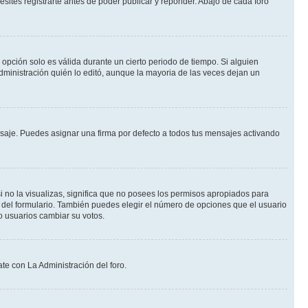
ites registrarte antes de poder publicar y reponder. Abajo de cada foro
a opción solo es válida durante un cierto periodo de tiempo. Si alguien
dministración quién lo editó, aunque la mayoria de las veces dejan un
je. Puedes asignar una firma por defecto a todos tus mensajes activando
i no la visualizas, significa que no posees los permisos apropiados para
 del formulario. También puedes elegir el número de opciones que el usuario
lo usuarios cambiar su votos.
te con La Administración del foro.