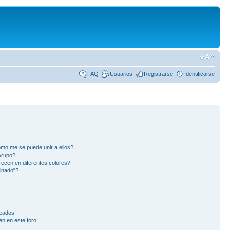
FAQ
Usuarios
Registrarse
Identificarse
mo me se puede unir a ellos?
Grupo?
ecen en diferentes colores?
inado"?
eados!
en en este foro!