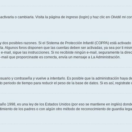
tivarla o cambiarla. Visita la página de ingreso (login) y haz clic en
Olvidé mi co
ay dos posibles razones. Si el Sistema de Protección Infantil (COPPA) está activado 
nta. Algunos foros disponen que las cuentas deben ser activadas, ya sea por ti mism
un e-mail, sigue las instrucciones. Si no recibiste ningún e-mail, seguramente la di
 e-mail que proporcinaste es correcta, envía un mensaje a La Administración.
usuario y contraseña y vuelve a intentarlo. Es posible que la administración haya 
eriodo de tiempo para reducir el peso de la base de datos. Si es así, registrate 
 1998, es una ley de los Estados Unidos (por eso se mantiene en inglés) donde se 
centimiento de los padres o con algún otro método de reconocimiento de guardia lega