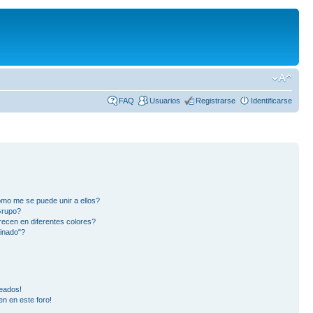
FAQ
Usuarios
Registrarse
Identificarse
mo me se puede unir a ellos?
Grupo?
ecen en diferentes colores?
inado"?
eados!
en en este foro!