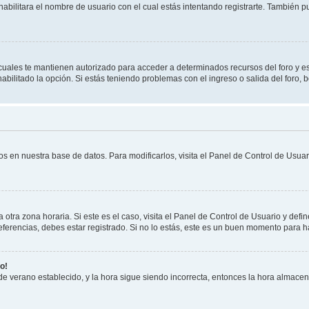
habilitara el nombre de usuario con el cual estás intentando registrarte. También 
s cuales te mantienen autorizado para acceder a determinados recursos del foro y e
habilitado la opción. Si estás teniendo problemas con el ingreso o salida del foro,
os en nuestra base de datos. Para modificarlos, visita el Panel de Control de Usuari
otra zona horaria. Si este es el caso, visita el Panel de Control de Usuario y defin
erencias, debes estar registrado. Si no lo estás, este es un buen momento para h
o!
 de verano establecido, y la hora sigue siendo incorrecta, entonces la hora almace