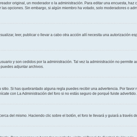
ador original, un moderador o la administración. Para editar una encuesta, haz cl
ar las opciones. Sin embargo, si algún miembro ha votado, solo moderadores o admi
sualizar, leer, publicar o llevar a cabo otra acción allí necesita una autorización
usuario y son cedidos por la administración. Tal vez la administración no permite a
 puedes adjuntar archivos.
 sitio. Si has quebrantado alguna regla puedes recibir una advertencia. Por favor 
cate con La Administración del foro si no estás seguro de porqué fuiste advertido.
cerca del mismo. Haciendo clic sobre el botón, el foro le llevará y guiará a través 