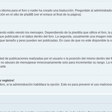
 idioma para el foro o nadie ha creado una traducción. Preguntale al administrador
ón en el sitio de phpBB (ver el enlace al final de la página).
 estés viendo los mensajes. Dependiendo de la plantilla que utilice el foro, la 
 que publicaste o el status dentro del foro. La segunda, usualmente una imagen m
 que tamaño y peso pueden ser publicadas. En caso de que no este disponible la o
ad de publicaciones realizadas por el usuario o la posición del mismo dentro del 
r, no abuses de mensajeear innecesariamente solo para incrementar su rango. La m
arte.
 registre!
oro, si la administración habilitara la opción. Esto es para prevenir el uso malici