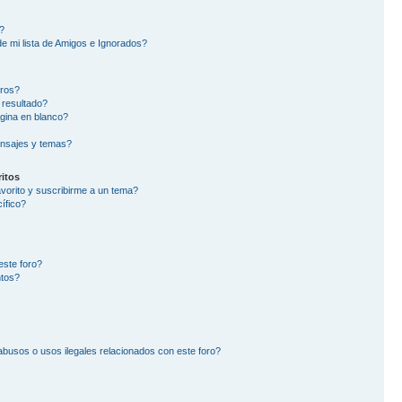
?
e mi lista de Amigos e Ignorados?
oros?
 resultado?
gina en blanco?
nsajes y temas?
itos
avorito y suscribirme a un tema?
ífico?
este foro?
ntos?
busos o usos ilegales relacionados con este foro?