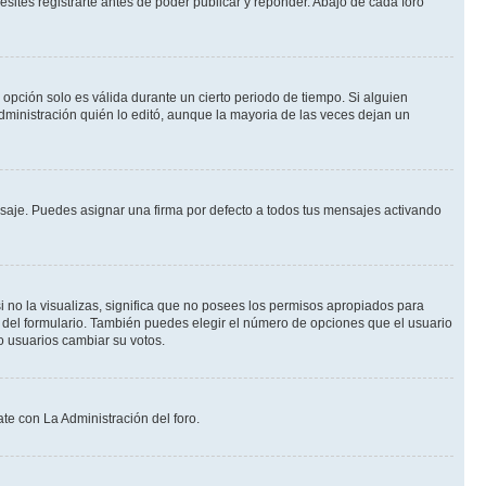
ites registrarte antes de poder publicar y reponder. Abajo de cada foro
a opción solo es válida durante un cierto periodo de tiempo. Si alguien
dministración quién lo editó, aunque la mayoria de las veces dejan un
je. Puedes asignar una firma por defecto a todos tus mensajes activando
i no la visualizas, significa que no posees los permisos apropiados para
 del formulario. También puedes elegir el número de opciones que el usuario
lo usuarios cambiar su votos.
te con La Administración del foro.