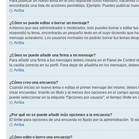
Para publicar un nuevo tema en el foro registrate como miembro, haciendo cl
encontrarás una lista de acciones permitidas. Ejemplo: Puedes publicar nuev
Arriba
¿Cómo se puede editar o borrar un mensaje?
A menos que sea administrador o moderador, solo puedes borrar o editar tus
respondió tu tema, encontrarás un pequeño texto en el suyo diciendo que ha 
mensaje aclaratorio. Los usuarios normales no podrán borrar tus temas des
Arriba
¿Cómo se puede añadir una firma a mi mensaje?
Para añadir una firma a tus mensajes debes crearla en el Panel de Control d
la casilla correcta en su perfil. Para dejar de añadirla en los mensajes, debe
Arriba
¿Cómo creo una encuesta?
Cuando inicias un nuevo tema o editas el primer mensaje del mismo, debes hac
crear encuestas. Inserte un título y al menos dos opciones en el campo apr
puede seleccionar en la etiqueta "Opciones por usuario", el tiempo límite en d
Arriba
¿Por qué no se puede añadir más opciones a la encuesta?
El límite para opciones de una encuesta es fijado por la administración. Si 
Arriba
¿Cómo edito o borro una encuesta?