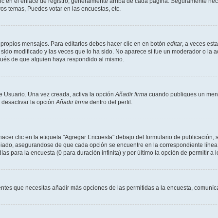
ic en el enlace de registro, generalmente arriba de cada página. Seguramente neces
os temas, Puedes votar en las encuestas, etc.
 propios mensajes. Para editarlos debes hacer clic en en botón
editar
, a veces est
sido modificado y las veces que lo ha sido. No aparece si fue un moderador o la a
pués de que alguien haya respondido al mismo.
e Usuario. Una vez creada, activa la opción
Añadir firma
cuando publiques un mensa
s desactivar la opción
Añadir firma
dentro del perfil.
er clic en la etiqueta "Agregar Encuesta" debajo del formulario de publicación; s
opiado, asegurandose de que cada opción se encuentre en la correspondiente línea
ías para la encuesta (0 para duración infinita) y por último la opción de permitir a 
sientes que necesitas añadir más opciones de las permitidas a la encuesta, comuníca