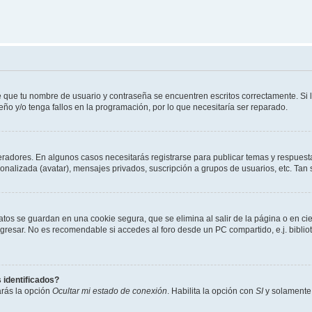
e que tu nombre de usuario y contraseña se encuentren escritos correctamente. Si
eño y/o tenga fallos en la programación, por lo que necesitaría ser reparado.
eradores. En algunos casos necesitarás registrarse para publicar temas y respuesta
sonalizada (avatar), mensajes privados, suscripción a grupos de usuarios, etc. T
atos se guardan en una cookie segura, que se elimina al salir de la página o en ci
resar. No es recomendable si accedes al foro desde un PC compartido, e.j. biblioteca
 identificados?
arás la opción
Ocultar mi estado de conexión
. Habilita la opción con
SI
y solamente 