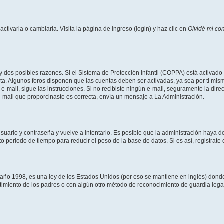
tivarla o cambiarla. Visita la página de ingreso (login) y haz clic en
Olvidé mi co
ay dos posibles razones. Si el Sistema de Protección Infantil (COPPA) está activado 
nta. Algunos foros disponen que las cuentas deben ser activadas, ya sea por ti mism
un e-mail, sigue las instrucciones. Si no recibiste ningún e-mail, seguramente la di
 e-mail que proporcinaste es correcta, envía un mensaje a La Administración.
usuario y contraseña y vuelve a intentarlo. Es posible que la administración haya 
eriodo de tiempo para reducir el peso de la base de datos. Si es así, registrate 
 1998, es una ley de los Estados Unidos (por eso se mantiene en inglés) donde se 
centimiento de los padres o con algún otro método de reconocimiento de guardia lega