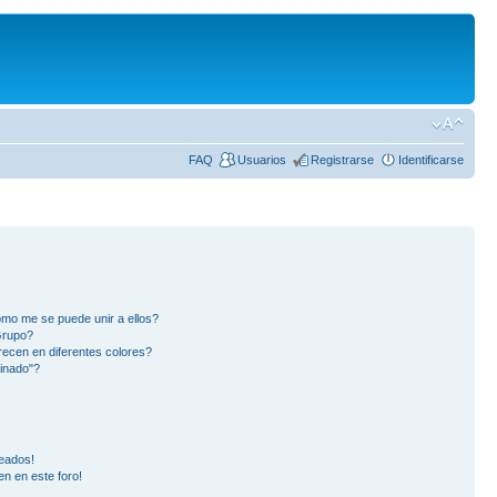
FAQ
Usuarios
Registrarse
Identificarse
mo me se puede unir a ellos?
Grupo?
ecen en diferentes colores?
inado"?
eados!
en en este foro!