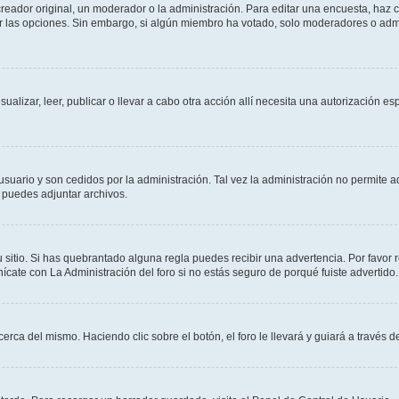
ador original, un moderador o la administración. Para editar una encuesta, haz cl
ar las opciones. Sin embargo, si algún miembro ha votado, solo moderadores o admi
sualizar, leer, publicar o llevar a cabo otra acción allí necesita una autorización
usuario y son cedidos por la administración. Tal vez la administración no permite a
 puedes adjuntar archivos.
 sitio. Si has quebrantado alguna regla puedes recibir una advertencia. Por favor 
cate con La Administración del foro si no estás seguro de porqué fuiste advertido.
cerca del mismo. Haciendo clic sobre el botón, el foro le llevará y guiará a través 