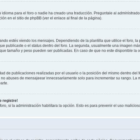
 idioma para el foro o nadie ha creado una traducción. Preguntale al administrador
ón en el sitio de phpBB (ver el enlace al final de la página).
 estés viendo los mensajes. Dependiendo de la plantilla que utilice el foro, la 
 que publicaste o el status dentro del foro. La segunda, usualmente una imagen m
 que tamaño y peso pueden ser publicadas. En caso de que no este disponible la o
ad de publicaciones realizadas por el usuario o la posición del mismo dentro del 
r, no abuses de mensajeear innecesariamente solo para incrementar su rango. La m
arte.
 registre!
oro, si la administración habilitara la opción. Esto es para prevenir el uso malici