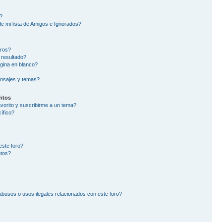
?
e mi lista de Amigos e Ignorados?
oros?
 resultado?
gina en blanco?
nsajes y temas?
itos
avorito y suscribirme a un tema?
ífico?
este foro?
ntos?
busos o usos ilegales relacionados con este foro?