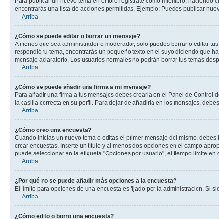
Para publicar un nuevo tema en el foro registrate como miembro, haciendo cl
encontrarás una lista de acciones permitidas. Ejemplo: Puedes publicar nuev
Arriba
¿Cómo se puede editar o borrar un mensaje?
A menos que sea administrador o moderador, solo puedes borrar o editar tus
respondió tu tema, encontrarás un pequeño texto en el suyo diciendo que ha 
mensaje aclaratorio. Los usuarios normales no podrán borrar tus temas des
Arriba
¿Cómo se puede añadir una firma a mi mensaje?
Para añadir una firma a tus mensajes debes crearla en el Panel de Control d
la casilla correcta en su perfil. Para dejar de añadirla en los mensajes, debe
Arriba
¿Cómo creo una encuesta?
Cuando inicias un nuevo tema o editas el primer mensaje del mismo, debes hac
crear encuestas. Inserte un título y al menos dos opciones en el campo apr
puede seleccionar en la etiqueta "Opciones por usuario", el tiempo límite en d
Arriba
¿Por qué no se puede añadir más opciones a la encuesta?
El límite para opciones de una encuesta es fijado por la administración. Si 
Arriba
¿Cómo edito o borro una encuesta?