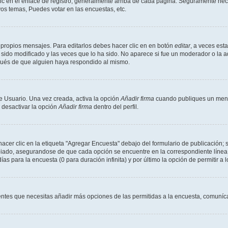
ic en el enlace de registro, generalmente arriba de cada página. Seguramente neces
os temas, Puedes votar en las encuestas, etc.
 propios mensajes. Para editarlos debes hacer clic en en botón
editar
, a veces est
sido modificado y las veces que lo ha sido. No aparece si fue un moderador o la a
pués de que alguien haya respondido al mismo.
e Usuario. Una vez creada, activa la opción
Añadir firma
cuando publiques un mensa
s desactivar la opción
Añadir firma
dentro del perfil.
er clic en la etiqueta "Agregar Encuesta" debajo del formulario de publicación; s
opiado, asegurandose de que cada opción se encuentre en la correspondiente línea
ías para la encuesta (0 para duración infinita) y por último la opción de permitir a 
sientes que necesitas añadir más opciones de las permitidas a la encuesta, comuníca