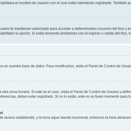
habilitara el nombre de usuario con el cual estás intentando registrarte. También 
s cuales te mantienen autorizado para acceder a determinados recursos del foro y e
habilitado la opción. Si estás teniendo problemas con el ingreso o salida del foro,
os en nuestra base de datos. Para modificarlos, visita el Panel de Control de Usuari
otra zona horaria. Si este es el caso, visita el Panel de Control de Usuario y defin
erencias, debes estar registrado. Si no lo estás, este es un buen momento para h
o!
 de verano establecido, y la hora sigue siendo incorrecta, entonces la hora almace