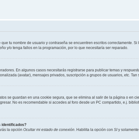
e que tu nombre de usuario y contraseña se encuentren escritos correctamente. Si
eño y/o tenga fallos en la programación, por lo que necesitaría ser reparado.
eradores. En algunos casos necesitarás registrarse para publicar temas y respuesta
sonalizada (avatar), mensajes privados, suscripción a grupos de usuarios, etc. T
atos se guardan en una cookie segura, que se elimina al salir de la página o en ci
resar. No es recomendable si accedes al foro desde un PC compartido, e.j. biblioteca
 identificados?
arás la opción
Ocultar mi estado de conexión
. Habilita la opción con
SI
y solamente 