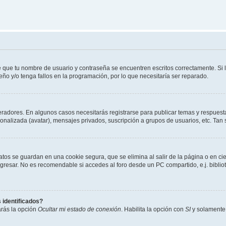
e que tu nombre de usuario y contraseña se encuentren escritos correctamente. Si
eño y/o tenga fallos en la programación, por lo que necesitaría ser reparado.
eradores. En algunos casos necesitarás registrarse para publicar temas y respuesta
sonalizada (avatar), mensajes privados, suscripción a grupos de usuarios, etc. T
atos se guardan en una cookie segura, que se elimina al salir de la página o en ci
resar. No es recomendable si accedes al foro desde un PC compartido, e.j. biblioteca
 identificados?
arás la opción
Ocultar mi estado de conexión
. Habilita la opción con
SI
y solamente 