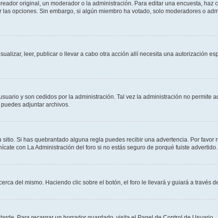
ador original, un moderador o la administración. Para editar una encuesta, haz cl
ar las opciones. Sin embargo, si algún miembro ha votado, solo moderadores o admi
sualizar, leer, publicar o llevar a cabo otra acción allí necesita una autorización
usuario y son cedidos por la administración. Tal vez la administración no permite a
 puedes adjuntar archivos.
 sitio. Si has quebrantado alguna regla puedes recibir una advertencia. Por favor 
cate con La Administración del foro si no estás seguro de porqué fuiste advertido.
cerca del mismo. Haciendo clic sobre el botón, el foro le llevará y guiará a través 
arde. Para recargar un borrador guardado, visita el Panel de Control de Usuario.