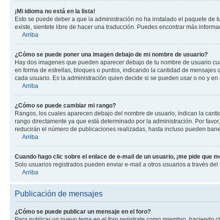
¡Mi idioma no está en la lista!
Esto se puede deber a que la administración no ha instalado el paquete de tu
existe, sientete libre de hacer una traducción. Puedes encontrar más informaci
Arriba
¿Cómo se puede poner una imagen debajo de mi nombre de usuario?
Hay dos imagenes que pueden aparecer debajo de tu nombre de usuario cuando
en forma de estrellas, bloques o puntos, indicando la cantidad de mensajes
cada usuario. Es la administración quien decide si se pueden usar o no y en
Arriba
¿Cómo se puede cambiar mi rango?
Rangos, los cuales aparecen debajo del nombre de usuario, indican la cantid
rango directamente ya que está determinado por la administración. Por favo
reducirán el número de publicaciones realizadas, hasta incluso pueden bane
Arriba
Cuando hago clic sobre el enlace de e-mail de un usuario, ¡me pide que me
Solo usuarios registrados pueden enviar e-mail a otros usuarios a través del f
Arriba
Publicación de mensajes
¿Cómo se puede publicar un mensaje en el foro?
Para publicar un nuevo tema en el foro registrate como miembro, haciendo cl