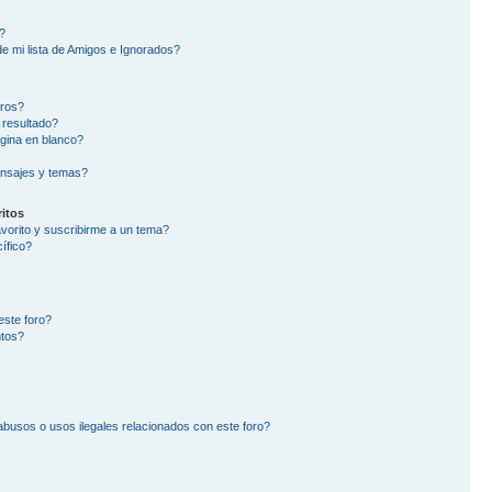
?
e mi lista de Amigos e Ignorados?
oros?
 resultado?
gina en blanco?
nsajes y temas?
itos
avorito y suscribirme a un tema?
ífico?
este foro?
ntos?
busos o usos ilegales relacionados con este foro?