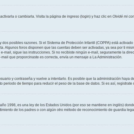
tivarla o cambiarla. Visita la página de ingreso (login) y haz clic en
Olvidé mi co
ay dos posibles razones. Si el Sistema de Protección Infantil (COPPA) está activado 
nta. Algunos foros disponen que las cuentas deben ser activadas, ya sea por ti mism
un e-mail, sigue las instrucciones. Si no recibiste ningún e-mail, seguramente la di
 e-mail que proporcinaste es correcta, envía un mensaje a La Administración.
usuario y contraseña y vuelve a intentarlo. Es posible que la administración haya 
eriodo de tiempo para reducir el peso de la base de datos. Si es así, registrate 
 1998, es una ley de los Estados Unidos (por eso se mantiene en inglés) donde se 
centimiento de los padres o con algún otro método de reconocimiento de guardia lega