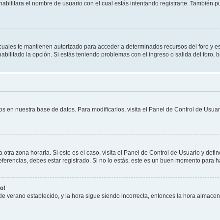
habilitara el nombre de usuario con el cual estás intentando registrarte. También 
s cuales te mantienen autorizado para acceder a determinados recursos del foro y e
habilitado la opción. Si estás teniendo problemas con el ingreso o salida del foro,
os en nuestra base de datos. Para modificarlos, visita el Panel de Control de Usuari
otra zona horaria. Si este es el caso, visita el Panel de Control de Usuario y defin
erencias, debes estar registrado. Si no lo estás, este es un buen momento para h
o!
 de verano establecido, y la hora sigue siendo incorrecta, entonces la hora almace