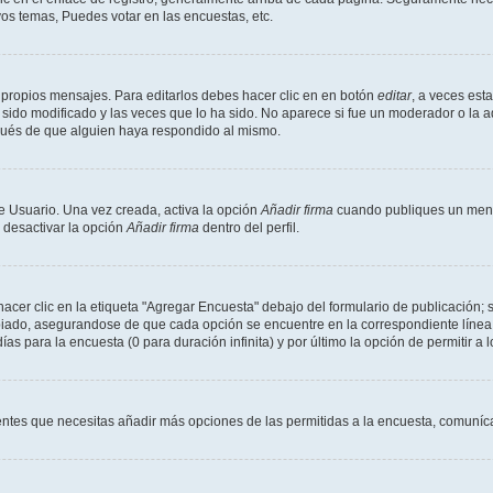
os temas, Puedes votar en las encuestas, etc.
 propios mensajes. Para editarlos debes hacer clic en en botón
editar
, a veces est
sido modificado y las veces que lo ha sido. No aparece si fue un moderador o la a
pués de que alguien haya respondido al mismo.
e Usuario. Una vez creada, activa la opción
Añadir firma
cuando publiques un mensa
s desactivar la opción
Añadir firma
dentro del perfil.
er clic en la etiqueta "Agregar Encuesta" debajo del formulario de publicación; s
opiado, asegurandose de que cada opción se encuentre en la correspondiente línea
ías para la encuesta (0 para duración infinita) y por último la opción de permitir a 
sientes que necesitas añadir más opciones de las permitidas a la encuesta, comuníca