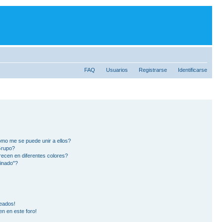
FAQ
Usuarios
Registrarse
Identificarse
mo me se puede unir a ellos?
Grupo?
ecen en diferentes colores?
inado"?
eados!
en en este foro!