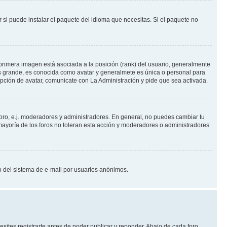
 si puede instalar el paquete del idioma que necesitas. Si el paquete no
primera imagen está asociada a la posición (rank) del usuario, generalmente
ás grande, es conocida como avatar y generalmete es única o personal para
pción de avatar, comunicate con La Administración y pide que sea activada.
foro, e.j. moderadores y administradores. En general, no puedes cambiar tu
ayoría de los foros no toleran esta acción y moderadores o administradores
oso del sistema de e-mail por usuarios anónimos.
ites registrarte antes de poder publicar y reponder. Abajo de cada foro