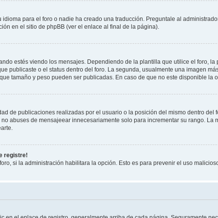
 idioma para el foro o nadie ha creado una traducción. Preguntale al administrador
ón en el sitio de phpBB (ver el enlace al final de la página).
 estés viendo los mensajes. Dependiendo de la plantilla que utilice el foro, la 
 que publicaste o el status dentro del foro. La segunda, usualmente una imagen m
 que tamaño y peso pueden ser publicadas. En caso de que no este disponible la o
ad de publicaciones realizadas por el usuario o la posición del mismo dentro del 
r, no abuses de mensajeear innecesariamente solo para incrementar su rango. La m
arte.
 registre!
oro, si la administración habilitara la opción. Esto es para prevenir el uso malici
ic en el enlace de registro, generalmente arriba de cada página. Seguramente neces