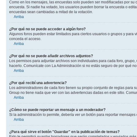
Como en los mensajes, las encuestas solo pueden ser modifiacadas por su cre
encuesta. Si nadie ha votado, los usuarios pueden borrar la encuesta o edit
encuestas sean cambiadas a mitad de la votación.
Arriba
¿Por qué no se puede acceder a algún foro?
Algunos foros pueden estar limitados para ciertos usuarios o grupos y para vi
conceda el acceso.
Arriba
¿Por qué no se puede añadir archivos adjuntos?
Los permisos para adjuntar archivos son individuales para cada foro, grupo, 
hacerlo. Comunícate con La Administración si no estás seguro de por qué no
Arriba
¿Por qué recibí una advertencia?
Los administradores de cada foro tienen su propio conjunto de reglas para su
Group no tiene nada que ver con las advertencias dadas en este sitio. Comuní
Arriba
¿Cómo se puede reportar un mensaje a un moderador?
Si la administración lo permite, debería ver un botón para reportar mensajes 
Arriba
¿Para qué sirve el botón "Guardar" en la publicación de temas?
Esto te permitirá guardar borradores que serán completados y enviados más t