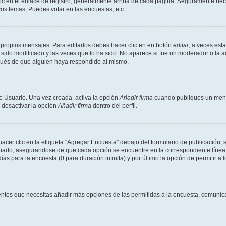
ic en el enlace de registro, generalmente arriba de cada página. Seguramente neces
os temas, Puedes votar en las encuestas, etc.
 propios mensajes. Para editarlos debes hacer clic en en botón
editar
, a veces est
sido modificado y las veces que lo ha sido. No aparece si fue un moderador o la a
pués de que alguien haya respondido al mismo.
e Usuario. Una vez creada, activa la opción
Añadir firma
cuando publiques un mensa
s desactivar la opción
Añadir firma
dentro del perfil.
er clic en la etiqueta "Agregar Encuesta" debajo del formulario de publicación; s
opiado, asegurandose de que cada opción se encuentre en la correspondiente línea
ías para la encuesta (0 para duración infinita) y por último la opción de permitir a 
sientes que necesitas añadir más opciones de las permitidas a la encuesta, comuníca