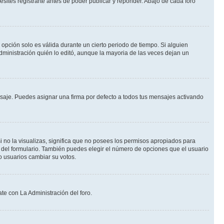
ites registrarte antes de poder publicar y reponder. Abajo de cada foro
a opción solo es válida durante un cierto periodo de tiempo. Si alguien
dministración quién lo editó, aunque la mayoria de las veces dejan un
je. Puedes asignar una firma por defecto a todos tus mensajes activando
i no la visualizas, significa que no posees los permisos apropiados para
 del formulario. También puedes elegir el número de opciones que el usuario
lo usuarios cambiar su votos.
te con La Administración del foro.