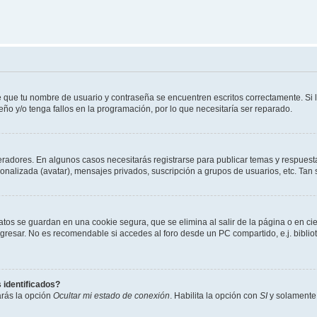
e que tu nombre de usuario y contraseña se encuentren escritos correctamente. Si
eño y/o tenga fallos en la programación, por lo que necesitaría ser reparado.
eradores. En algunos casos necesitarás registrarse para publicar temas y respuesta
sonalizada (avatar), mensajes privados, suscripción a grupos de usuarios, etc. T
atos se guardan en una cookie segura, que se elimina al salir de la página o en ci
resar. No es recomendable si accedes al foro desde un PC compartido, e.j. biblioteca
 identificados?
arás la opción
Ocultar mi estado de conexión
. Habilita la opción con
SI
y solamente 