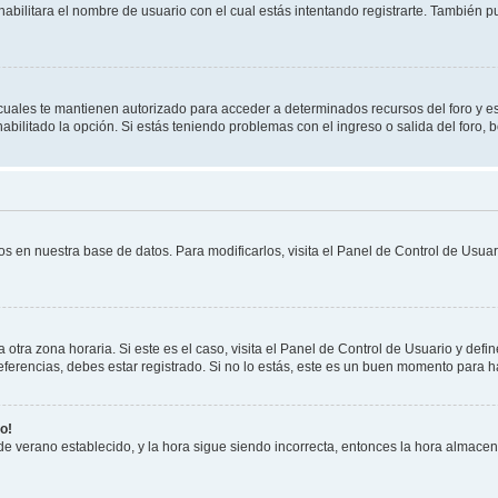
habilitara el nombre de usuario con el cual estás intentando registrarte. También 
s cuales te mantienen autorizado para acceder a determinados recursos del foro y e
habilitado la opción. Si estás teniendo problemas con el ingreso o salida del foro,
os en nuestra base de datos. Para modificarlos, visita el Panel de Control de Usuari
otra zona horaria. Si este es el caso, visita el Panel de Control de Usuario y defin
erencias, debes estar registrado. Si no lo estás, este es un buen momento para h
o!
 de verano establecido, y la hora sigue siendo incorrecta, entonces la hora almace