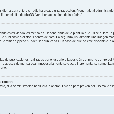
 idioma para el foro o nadie ha creado una traducción. Preguntale al administrador
ón en el sitio de phpBB (ver el enlace al final de la página).
 estés viendo los mensajes. Dependiendo de la plantilla que utilice el foro, la 
 que publicaste o el status dentro del foro. La segunda, usualmente una imagen m
 que tamaño y peso pueden ser publicadas. En caso de que no este disponible la o
ad de publicaciones realizadas por el usuario o la posición del mismo dentro del 
r, no abuses de mensajeear innecesariamente solo para incrementar su rango. La m
arte.
 registre!
oro, si la administración habilitara la opción. Esto es para prevenir el uso malici