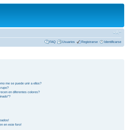
FAQ
Usuarios
Registrarse
Identificarse
mo me se puede unir a ellos?
Grupo?
ecen en diferentes colores?
inado"?
eados!
en en este foro!