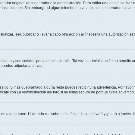
ador original, un moderador o la administración. Para editar una encuesta, haz cl
ar las opciones. Sin embargo, si algún miembro ha votado, solo moderadores o admi
sualizar, leer, publicar o llevar a cabo otra acción allí necesita una autorización
usuario y son cedidos por la administración. Tal vez la administración no permite a
 puedes adjuntar archivos.
 sitio. Si has quebrantado alguna regla puedes recibir una advertencia. Por favor 
cate con La Administración del foro si no estás seguro de porqué fuiste advertido.
cerca del mismo. Haciendo clic sobre el botón, el foro le llevará y guiará a través 