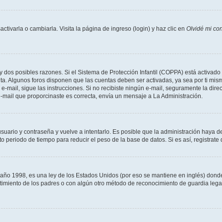
tivarla o cambiarla. Visita la página de ingreso (login) y haz clic en
Olvidé mi co
ay dos posibles razones. Si el Sistema de Protección Infantil (COPPA) está activado 
nta. Algunos foros disponen que las cuentas deben ser activadas, ya sea por ti mism
un e-mail, sigue las instrucciones. Si no recibiste ningún e-mail, seguramente la di
 e-mail que proporcinaste es correcta, envía un mensaje a La Administración.
usuario y contraseña y vuelve a intentarlo. Es posible que la administración haya 
eriodo de tiempo para reducir el peso de la base de datos. Si es así, registrate 
 1998, es una ley de los Estados Unidos (por eso se mantiene en inglés) donde se 
centimiento de los padres o con algún otro método de reconocimiento de guardia lega