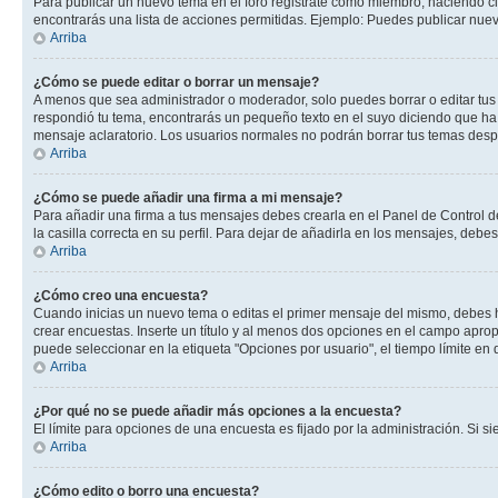
Para publicar un nuevo tema en el foro registrate como miembro, haciendo cl
encontrarás una lista de acciones permitidas. Ejemplo: Puedes publicar nuev
Arriba
¿Cómo se puede editar o borrar un mensaje?
A menos que sea administrador o moderador, solo puedes borrar o editar tus
respondió tu tema, encontrarás un pequeño texto en el suyo diciendo que ha 
mensaje aclaratorio. Los usuarios normales no podrán borrar tus temas des
Arriba
¿Cómo se puede añadir una firma a mi mensaje?
Para añadir una firma a tus mensajes debes crearla en el Panel de Control d
la casilla correcta en su perfil. Para dejar de añadirla en los mensajes, debe
Arriba
¿Cómo creo una encuesta?
Cuando inicias un nuevo tema o editas el primer mensaje del mismo, debes hac
crear encuestas. Inserte un título y al menos dos opciones en el campo apr
puede seleccionar en la etiqueta "Opciones por usuario", el tiempo límite en d
Arriba
¿Por qué no se puede añadir más opciones a la encuesta?
El límite para opciones de una encuesta es fijado por la administración. Si 
Arriba
¿Cómo edito o borro una encuesta?