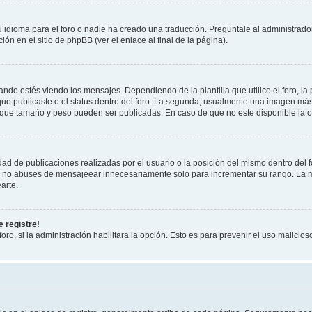
 idioma para el foro o nadie ha creado una traducción. Preguntale al administrador
ón en el sitio de phpBB (ver el enlace al final de la página).
 estés viendo los mensajes. Dependiendo de la plantilla que utilice el foro, la 
 que publicaste o el status dentro del foro. La segunda, usualmente una imagen m
 que tamaño y peso pueden ser publicadas. En caso de que no este disponible la o
ad de publicaciones realizadas por el usuario o la posición del mismo dentro del 
r, no abuses de mensajeear innecesariamente solo para incrementar su rango. La m
arte.
 registre!
oro, si la administración habilitara la opción. Esto es para prevenir el uso malici