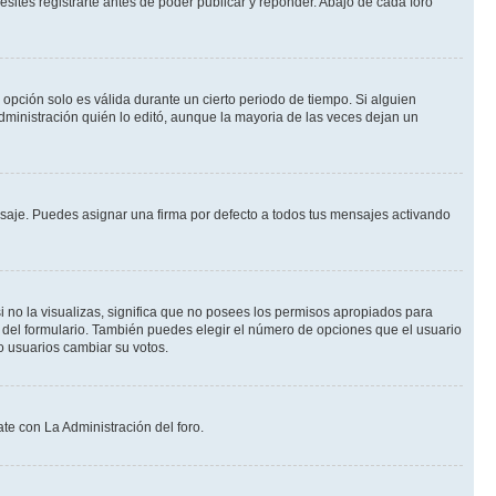
ites registrarte antes de poder publicar y reponder. Abajo de cada foro
a opción solo es válida durante un cierto periodo de tiempo. Si alguien
dministración quién lo editó, aunque la mayoria de las veces dejan un
je. Puedes asignar una firma por defecto a todos tus mensajes activando
i no la visualizas, significa que no posees los permisos apropiados para
 del formulario. También puedes elegir el número de opciones que el usuario
lo usuarios cambiar su votos.
te con La Administración del foro.