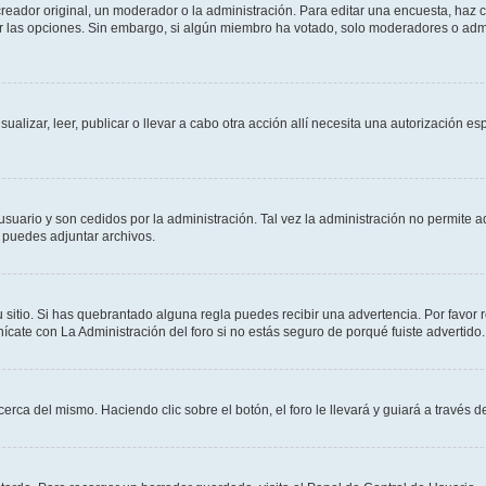
ador original, un moderador o la administración. Para editar una encuesta, haz cl
ar las opciones. Sin embargo, si algún miembro ha votado, solo moderadores o admi
sualizar, leer, publicar o llevar a cabo otra acción allí necesita una autorización
usuario y son cedidos por la administración. Tal vez la administración no permite a
 puedes adjuntar archivos.
 sitio. Si has quebrantado alguna regla puedes recibir una advertencia. Por favor 
cate con La Administración del foro si no estás seguro de porqué fuiste advertido.
cerca del mismo. Haciendo clic sobre el botón, el foro le llevará y guiará a través 