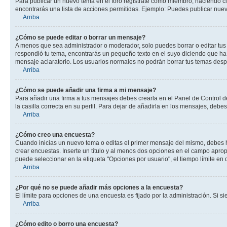
Para publicar un nuevo tema en el foro registrate como miembro, haciendo cl
encontrarás una lista de acciones permitidas. Ejemplo: Puedes publicar nuev
Arriba
¿Cómo se puede editar o borrar un mensaje?
A menos que sea administrador o moderador, solo puedes borrar o editar tus
respondió tu tema, encontrarás un pequeño texto en el suyo diciendo que ha 
mensaje aclaratorio. Los usuarios normales no podrán borrar tus temas des
Arriba
¿Cómo se puede añadir una firma a mi mensaje?
Para añadir una firma a tus mensajes debes crearla en el Panel de Control d
la casilla correcta en su perfil. Para dejar de añadirla en los mensajes, debe
Arriba
¿Cómo creo una encuesta?
Cuando inicias un nuevo tema o editas el primer mensaje del mismo, debes hac
crear encuestas. Inserte un título y al menos dos opciones en el campo apr
puede seleccionar en la etiqueta "Opciones por usuario", el tiempo límite en d
Arriba
¿Por qué no se puede añadir más opciones a la encuesta?
El límite para opciones de una encuesta es fijado por la administración. Si 
Arriba
¿Cómo edito o borro una encuesta?