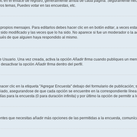
ic en el enlace de registro, generalmente arriba de cada página. Seguramente neces
os temas, Puedes votar en las encuestas, etc.
 propios mensajes. Para editarlos debes hacer clic en en botón
editar
, a veces est
sido modificado y las veces que lo ha sido. No aparece si fue un moderador o la a
pués de que alguien haya respondido al mismo.
e Usuario. Una vez creada, activa la opción
Añadir firma
cuando publiques un mensa
s desactivar la opción
Añadir firma
dentro del perfil.
er clic en la etiqueta "Agregar Encuesta" debajo del formulario de publicación; s
opiado, asegurandose de que cada opción se encuentre en la correspondiente línea
ías para la encuesta (0 para duración infinita) y por último la opción de permitir a 
sientes que necesitas añadir más opciones de las permitidas a la encuesta, comuníca