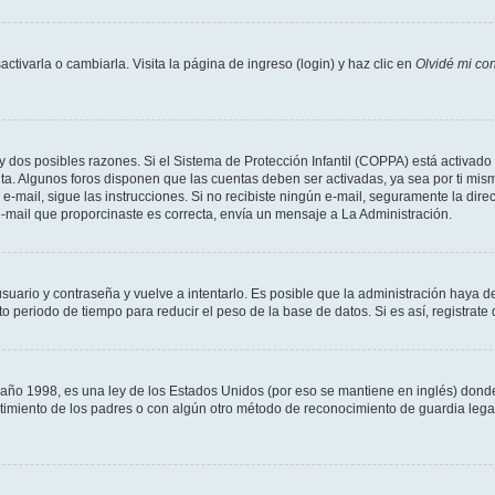
tivarla o cambiarla. Visita la página de ingreso (login) y haz clic en
Olvidé mi co
ay dos posibles razones. Si el Sistema de Protección Infantil (COPPA) está activado 
nta. Algunos foros disponen que las cuentas deben ser activadas, ya sea por ti mism
un e-mail, sigue las instrucciones. Si no recibiste ningún e-mail, seguramente la di
 e-mail que proporcinaste es correcta, envía un mensaje a La Administración.
usuario y contraseña y vuelve a intentarlo. Es posible que la administración haya 
eriodo de tiempo para reducir el peso de la base de datos. Si es así, registrate 
 1998, es una ley de los Estados Unidos (por eso se mantiene en inglés) donde se 
centimiento de los padres o con algún otro método de reconocimiento de guardia lega