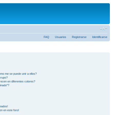
FAQ
Usuarios
Registrarse
Identificarse
mo me se puede unir a ellos?
Grupo?
ecen en diferentes colores?
inado"?
eados!
en en este foro!