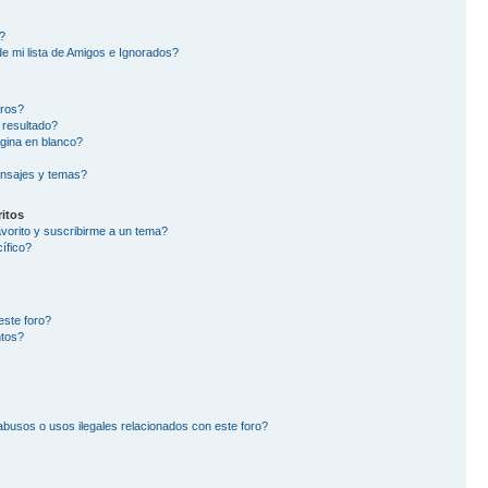
?
e mi lista de Amigos e Ignorados?
oros?
 resultado?
gina en blanco?
nsajes y temas?
itos
avorito y suscribirme a un tema?
ífico?
este foro?
ntos?
busos o usos ilegales relacionados con este foro?