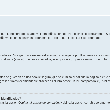
e que tu nombre de usuario y contraseña se encuentren escritos correctamente. Si
eño y/o tenga fallos en la programación, por lo que necesitaría ser reparado.
eradores. En algunos casos necesitarás registrarse para publicar temas y respuesta
sonalizada (avatar), mensajes privados, suscripción a grupos de usuarios, etc. T
atos se guardan en una cookie segura, que se elimina al salir de la página o en ci
resar. No es recomendable si accedes al foro desde un PC compartido, e.j. biblioteca
 identificados?
arás la opción
Ocultar mi estado de conexión
. Habilita la opción con
SI
y solamente 