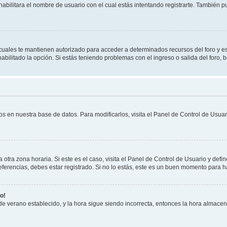
habilitara el nombre de usuario con el cual estás intentando registrarte. También 
s cuales te mantienen autorizado para acceder a determinados recursos del foro y e
habilitado la opción. Si estás teniendo problemas con el ingreso o salida del foro,
os en nuestra base de datos. Para modificarlos, visita el Panel de Control de Usuari
otra zona horaria. Si este es el caso, visita el Panel de Control de Usuario y defin
erencias, debes estar registrado. Si no lo estás, este es un buen momento para h
o!
 de verano establecido, y la hora sigue siendo incorrecta, entonces la hora almace