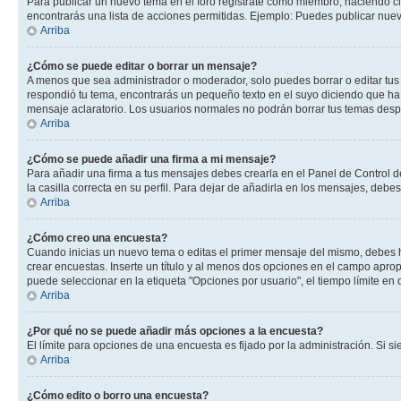
Para publicar un nuevo tema en el foro registrate como miembro, haciendo cl
encontrarás una lista de acciones permitidas. Ejemplo: Puedes publicar nuev
Arriba
¿Cómo se puede editar o borrar un mensaje?
A menos que sea administrador o moderador, solo puedes borrar o editar tus
respondió tu tema, encontrarás un pequeño texto en el suyo diciendo que ha 
mensaje aclaratorio. Los usuarios normales no podrán borrar tus temas des
Arriba
¿Cómo se puede añadir una firma a mi mensaje?
Para añadir una firma a tus mensajes debes crearla en el Panel de Control d
la casilla correcta en su perfil. Para dejar de añadirla en los mensajes, debe
Arriba
¿Cómo creo una encuesta?
Cuando inicias un nuevo tema o editas el primer mensaje del mismo, debes hac
crear encuestas. Inserte un título y al menos dos opciones en el campo apr
puede seleccionar en la etiqueta "Opciones por usuario", el tiempo límite en d
Arriba
¿Por qué no se puede añadir más opciones a la encuesta?
El límite para opciones de una encuesta es fijado por la administración. Si 
Arriba
¿Cómo edito o borro una encuesta?