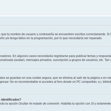
e que tu nombre de usuario y contraseña se encuentren escritos correctamente. Si
eño y/o tenga fallos en la programación, por lo que necesitaría ser reparado.
eradores. En algunos casos necesitarás registrarse para publicar temas y respuesta
sonalizada (avatar), mensajes privados, suscripción a grupos de usuarios, etc. T
atos se guardan en una cookie segura, que se elimina al salir de la página o en ci
resar. No es recomendable si accedes al foro desde un PC compartido, e.j. biblioteca
 identificados?
arás la opción
Ocultar mi estado de conexión
. Habilita la opción con
SI
y solamente 