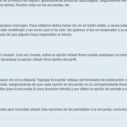
ic en el enlace de registro, generalmente arriba de cada página. Seguramente neces
os temas, Puedes votar en las encuestas, etc.
 propios mensajes. Para editarlos debes hacer clic en en botón
editar
, a veces est
sido modificado y las veces que lo ha sido. No aparece si fue un moderador o la a
pués de que alguien haya respondido al mismo.
e Usuario. Una vez creada, activa la opción
Añadir firma
cuando publiques un mensa
s desactivar la opción
Añadir firma
dentro del perfil.
er clic en la etiqueta "Agregar Encuesta" debajo del formulario de publicación; s
opiado, asegurandose de que cada opción se encuentre en la correspondiente línea
ías para la encuesta (0 para duración infinita) y por último la opción de permitir a 
sientes que necesitas añadir más opciones de las permitidas a la encuesta, comuníca