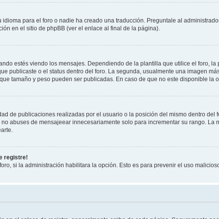
 idioma para el foro o nadie ha creado una traducción. Preguntale al administrador
ón en el sitio de phpBB (ver el enlace al final de la página).
 estés viendo los mensajes. Dependiendo de la plantilla que utilice el foro, la 
 que publicaste o el status dentro del foro. La segunda, usualmente una imagen m
 que tamaño y peso pueden ser publicadas. En caso de que no este disponible la o
ad de publicaciones realizadas por el usuario o la posición del mismo dentro del 
r, no abuses de mensajeear innecesariamente solo para incrementar su rango. La m
arte.
 registre!
oro, si la administración habilitara la opción. Esto es para prevenir el uso malici