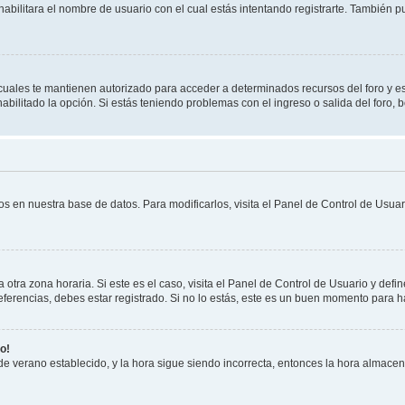
habilitara el nombre de usuario con el cual estás intentando registrarte. También 
s cuales te mantienen autorizado para acceder a determinados recursos del foro y e
habilitado la opción. Si estás teniendo problemas con el ingreso o salida del foro,
os en nuestra base de datos. Para modificarlos, visita el Panel de Control de Usuari
otra zona horaria. Si este es el caso, visita el Panel de Control de Usuario y defin
erencias, debes estar registrado. Si no lo estás, este es un buen momento para h
o!
 de verano establecido, y la hora sigue siendo incorrecta, entonces la hora almace