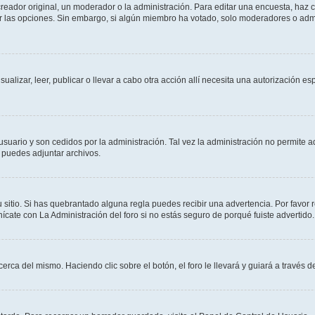
ador original, un moderador o la administración. Para editar una encuesta, haz cl
ar las opciones. Sin embargo, si algún miembro ha votado, solo moderadores o admi
sualizar, leer, publicar o llevar a cabo otra acción allí necesita una autorización
usuario y son cedidos por la administración. Tal vez la administración no permite a
 puedes adjuntar archivos.
 sitio. Si has quebrantado alguna regla puedes recibir una advertencia. Por favor 
cate con La Administración del foro si no estás seguro de porqué fuiste advertido.
cerca del mismo. Haciendo clic sobre el botón, el foro le llevará y guiará a través 