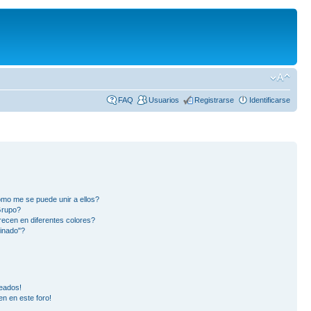
FAQ
Usuarios
Registrarse
Identificarse
mo me se puede unir a ellos?
Grupo?
ecen en diferentes colores?
inado"?
eados!
en en este foro!