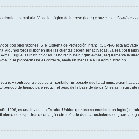
tivarla o cambiarla. Visita la página de ingreso (login) y haz clic en
Olvidé mi co
ay dos posibles razones. Si el Sistema de Protección Infantil (COPPA) está activado 
nta. Algunos foros disponen que las cuentas deben ser activadas, ya sea por ti mism
un e-mail, sigue las instrucciones. Si no recibiste ningún e-mail, seguramente la di
 e-mail que proporcinaste es correcta, envía un mensaje a La Administración.
usuario y contraseña y vuelve a intentarlo. Es posible que la administración haya 
eriodo de tiempo para reducir el peso de la base de datos. Si es así, registrate 
 1998, es una ley de los Estados Unidos (por eso se mantiene en inglés) donde se 
centimiento de los padres o con algún otro método de reconocimiento de guardia lega