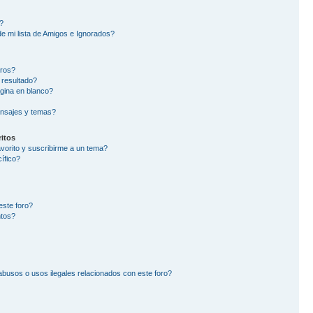
?
e mi lista de Amigos e Ignorados?
oros?
 resultado?
gina en blanco?
nsajes y temas?
itos
avorito y suscribirme a un tema?
ífico?
este foro?
ntos?
busos o usos ilegales relacionados con este foro?