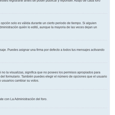
ites registrarte antes de poder publicar y reponder. Abajo de cada foro
a opción solo es válida durante un cierto periodo de tiempo. Si alguien
dministración quién lo editó, aunque la mayoria de las veces dejan un
je. Puedes asignar una firma por defecto a todos tus mensajes activando
i no la visualizas, significa que no posees los permisos apropiados para
 del formulario. También puedes elegir el número de opciones que el usuario
lo usuarios cambiar su votos.
te con La Administración del foro.