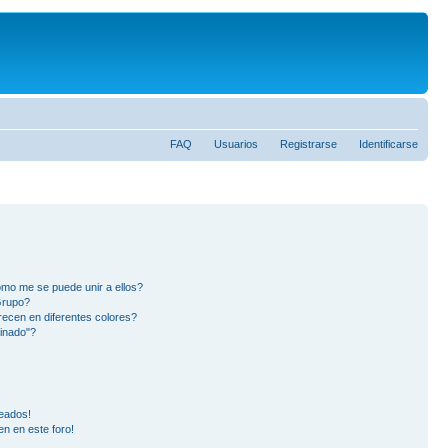
FAQ
Usuarios
Registrarse
Identificarse
mo me se puede unir a ellos?
Grupo?
ecen en diferentes colores?
inado"?
eados!
en en este foro!