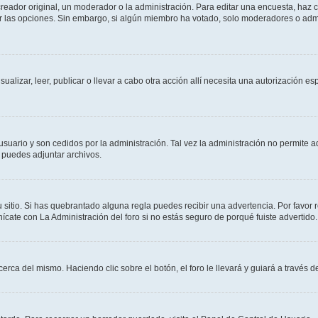
ador original, un moderador o la administración. Para editar una encuesta, haz cl
ar las opciones. Sin embargo, si algún miembro ha votado, solo moderadores o admi
sualizar, leer, publicar o llevar a cabo otra acción allí necesita una autorización
usuario y son cedidos por la administración. Tal vez la administración no permite a
 puedes adjuntar archivos.
 sitio. Si has quebrantado alguna regla puedes recibir una advertencia. Por favor 
cate con La Administración del foro si no estás seguro de porqué fuiste advertido.
cerca del mismo. Haciendo clic sobre el botón, el foro le llevará y guiará a través 