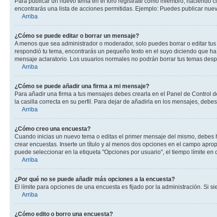
Para publicar un nuevo tema en el foro registrate como miembro, haciendo cl
encontrarás una lista de acciones permitidas. Ejemplo: Puedes publicar nuev
Arriba
¿Cómo se puede editar o borrar un mensaje?
A menos que sea administrador o moderador, solo puedes borrar o editar tus
respondió tu tema, encontrarás un pequeño texto en el suyo diciendo que ha 
mensaje aclaratorio. Los usuarios normales no podrán borrar tus temas des
Arriba
¿Cómo se puede añadir una firma a mi mensaje?
Para añadir una firma a tus mensajes debes crearla en el Panel de Control d
la casilla correcta en su perfil. Para dejar de añadirla en los mensajes, debe
Arriba
¿Cómo creo una encuesta?
Cuando inicias un nuevo tema o editas el primer mensaje del mismo, debes hac
crear encuestas. Inserte un título y al menos dos opciones en el campo apr
puede seleccionar en la etiqueta "Opciones por usuario", el tiempo límite en d
Arriba
¿Por qué no se puede añadir más opciones a la encuesta?
El límite para opciones de una encuesta es fijado por la administración. Si 
Arriba
¿Cómo edito o borro una encuesta?