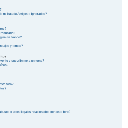
?
e mi lista de Amigos e Ignorados?
oros?
 resultado?
gina en blanco?
nsajes y temas?
itos
avorito y suscribirme a un tema?
ífico?
este foro?
ntos?
busos o usos ilegales relacionados con este foro?