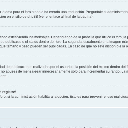
 idioma para el foro o nadie ha creado una traducción. Preguntale al administrador
ón en el sitio de phpBB (ver el enlace al final de la página).
 estés viendo los mensajes. Dependiendo de la plantilla que utilice el foro, la 
 que publicaste o el status dentro del foro. La segunda, usualmente una imagen m
 que tamaño y peso pueden ser publicadas. En caso de que no este disponible la o
ad de publicaciones realizadas por el usuario o la posición del mismo dentro del 
r, no abuses de mensajeear innecesariamente solo para incrementar su rango. La m
arte.
 registre!
oro, si la administración habilitara la opción. Esto es para prevenir el uso malici