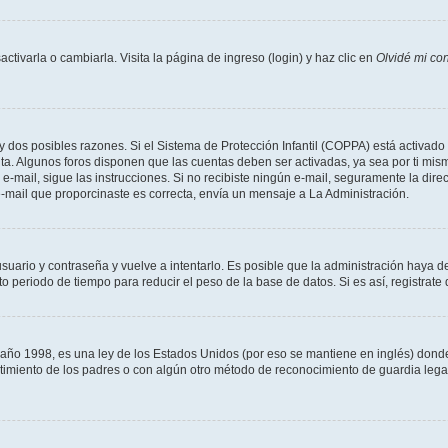
tivarla o cambiarla. Visita la página de ingreso (login) y haz clic en
Olvidé mi co
ay dos posibles razones. Si el Sistema de Protección Infantil (COPPA) está activado 
nta. Algunos foros disponen que las cuentas deben ser activadas, ya sea por ti mism
un e-mail, sigue las instrucciones. Si no recibiste ningún e-mail, seguramente la di
 e-mail que proporcinaste es correcta, envía un mensaje a La Administración.
usuario y contraseña y vuelve a intentarlo. Es posible que la administración haya 
eriodo de tiempo para reducir el peso de la base de datos. Si es así, registrate 
 1998, es una ley de los Estados Unidos (por eso se mantiene en inglés) donde se 
centimiento de los padres o con algún otro método de reconocimiento de guardia lega