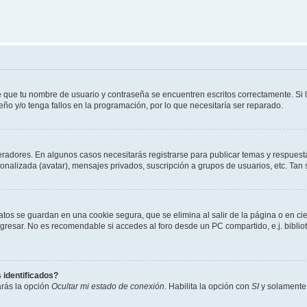
e que tu nombre de usuario y contraseña se encuentren escritos correctamente. Si
eño y/o tenga fallos en la programación, por lo que necesitaría ser reparado.
eradores. En algunos casos necesitarás registrarse para publicar temas y respuesta
sonalizada (avatar), mensajes privados, suscripción a grupos de usuarios, etc. T
atos se guardan en una cookie segura, que se elimina al salir de la página o en ci
resar. No es recomendable si accedes al foro desde un PC compartido, e.j. biblioteca
 identificados?
arás la opción
Ocultar mi estado de conexión
. Habilita la opción con
SI
y solamente 