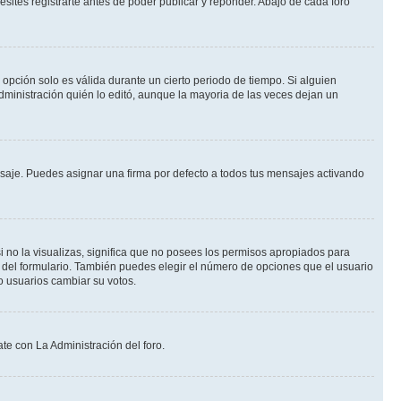
ites registrarte antes de poder publicar y reponder. Abajo de cada foro
a opción solo es válida durante un cierto periodo de tiempo. Si alguien
dministración quién lo editó, aunque la mayoria de las veces dejan un
je. Puedes asignar una firma por defecto a todos tus mensajes activando
i no la visualizas, significa que no posees los permisos apropiados para
 del formulario. También puedes elegir el número de opciones que el usuario
lo usuarios cambiar su votos.
te con La Administración del foro.