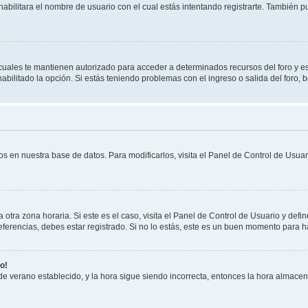
habilitara el nombre de usuario con el cual estás intentando registrarte. También 
s cuales te mantienen autorizado para acceder a determinados recursos del foro y e
habilitado la opción. Si estás teniendo problemas con el ingreso o salida del foro,
os en nuestra base de datos. Para modificarlos, visita el Panel de Control de Usuari
otra zona horaria. Si este es el caso, visita el Panel de Control de Usuario y defin
erencias, debes estar registrado. Si no lo estás, este es un buen momento para h
o!
 de verano establecido, y la hora sigue siendo incorrecta, entonces la hora almace