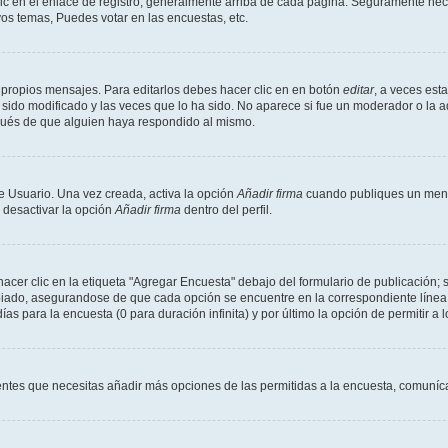
ic en el enlace de registro, generalmente arriba de cada página. Seguramente neces
os temas, Puedes votar en las encuestas, etc.
 propios mensajes. Para editarlos debes hacer clic en en botón
editar
, a veces est
sido modificado y las veces que lo ha sido. No aparece si fue un moderador o la a
pués de que alguien haya respondido al mismo.
e Usuario. Una vez creada, activa la opción
Añadir firma
cuando publiques un mensa
s desactivar la opción
Añadir firma
dentro del perfil.
er clic en la etiqueta "Agregar Encuesta" debajo del formulario de publicación; s
opiado, asegurandose de que cada opción se encuentre en la correspondiente línea
ías para la encuesta (0 para duración infinita) y por último la opción de permitir a 
sientes que necesitas añadir más opciones de las permitidas a la encuesta, comuníca