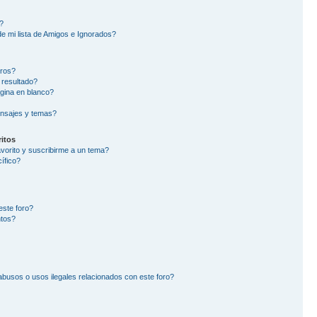
?
e mi lista de Amigos e Ignorados?
oros?
 resultado?
gina en blanco?
nsajes y temas?
itos
avorito y suscribirme a un tema?
ífico?
este foro?
ntos?
busos o usos ilegales relacionados con este foro?