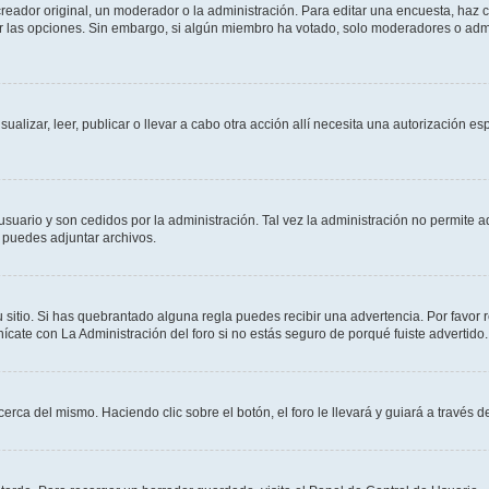
ador original, un moderador o la administración. Para editar una encuesta, haz cl
ar las opciones. Sin embargo, si algún miembro ha votado, solo moderadores o admi
sualizar, leer, publicar o llevar a cabo otra acción allí necesita una autorización
usuario y son cedidos por la administración. Tal vez la administración no permite a
 puedes adjuntar archivos.
 sitio. Si has quebrantado alguna regla puedes recibir una advertencia. Por favor 
cate con La Administración del foro si no estás seguro de porqué fuiste advertido.
cerca del mismo. Haciendo clic sobre el botón, el foro le llevará y guiará a través 