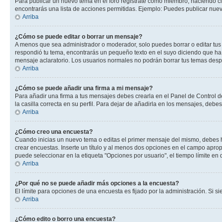
Para publicar un nuevo tema en el foro registrate como miembro, haciendo cl
encontrarás una lista de acciones permitidas. Ejemplo: Puedes publicar nuev
Arriba
¿Cómo se puede editar o borrar un mensaje?
A menos que sea administrador o moderador, solo puedes borrar o editar tus
respondió tu tema, encontrarás un pequeño texto en el suyo diciendo que ha 
mensaje aclaratorio. Los usuarios normales no podrán borrar tus temas des
Arriba
¿Cómo se puede añadir una firma a mi mensaje?
Para añadir una firma a tus mensajes debes crearla en el Panel de Control d
la casilla correcta en su perfil. Para dejar de añadirla en los mensajes, debe
Arriba
¿Cómo creo una encuesta?
Cuando inicias un nuevo tema o editas el primer mensaje del mismo, debes hac
crear encuestas. Inserte un título y al menos dos opciones en el campo apr
puede seleccionar en la etiqueta "Opciones por usuario", el tiempo límite en d
Arriba
¿Por qué no se puede añadir más opciones a la encuesta?
El límite para opciones de una encuesta es fijado por la administración. Si 
Arriba
¿Cómo edito o borro una encuesta?