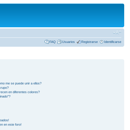
FAQ
Usuarios
Registrarse
Identificarse
mo me se puede unir a ellos?
Grupo?
ecen en diferentes colores?
inado"?
eados!
en en este foro!