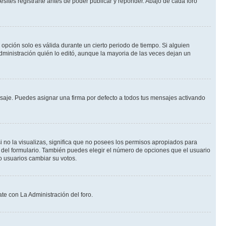
ites registrarte antes de poder publicar y reponder. Abajo de cada foro
a opción solo es válida durante un cierto periodo de tiempo. Si alguien
dministración quién lo editó, aunque la mayoria de las veces dejan un
je. Puedes asignar una firma por defecto a todos tus mensajes activando
i no la visualizas, significa que no posees los permisos apropiados para
 del formulario. También puedes elegir el número de opciones que el usuario
lo usuarios cambiar su votos.
te con La Administración del foro.