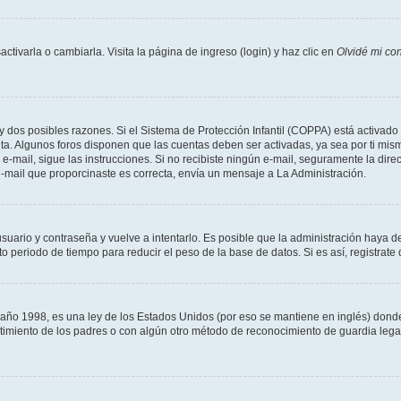
tivarla o cambiarla. Visita la página de ingreso (login) y haz clic en
Olvidé mi co
ay dos posibles razones. Si el Sistema de Protección Infantil (COPPA) está activado 
nta. Algunos foros disponen que las cuentas deben ser activadas, ya sea por ti mism
un e-mail, sigue las instrucciones. Si no recibiste ningún e-mail, seguramente la di
 e-mail que proporcinaste es correcta, envía un mensaje a La Administración.
usuario y contraseña y vuelve a intentarlo. Es posible que la administración haya 
eriodo de tiempo para reducir el peso de la base de datos. Si es así, registrate 
 1998, es una ley de los Estados Unidos (por eso se mantiene en inglés) donde se 
centimiento de los padres o con algún otro método de reconocimiento de guardia lega