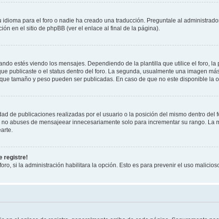
 idioma para el foro o nadie ha creado una traducción. Preguntale al administrador
ón en el sitio de phpBB (ver el enlace al final de la página).
 estés viendo los mensajes. Dependiendo de la plantilla que utilice el foro, la 
 que publicaste o el status dentro del foro. La segunda, usualmente una imagen m
 que tamaño y peso pueden ser publicadas. En caso de que no este disponible la o
ad de publicaciones realizadas por el usuario o la posición del mismo dentro del 
r, no abuses de mensajeear innecesariamente solo para incrementar su rango. La m
arte.
 registre!
oro, si la administración habilitara la opción. Esto es para prevenir el uso malici