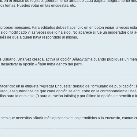
ic en el enlace de registro, generalmente arriba de cada página. Seguramente neces
os temas, Puedes votar en las encuestas, etc.
 propios mensajes. Para editarlos debes hacer clic en en botón
editar
, a veces est
sido modificado y las veces que lo ha sido. No aparece si fue un moderador o la a
pués de que alguien haya respondido al mismo.
e Usuario. Una vez creada, activa la opción
Añadir firma
cuando publiques un mensa
s desactivar la opción
Añadir firma
dentro del perfil.
er clic en la etiqueta "Agregar Encuesta" debajo del formulario de publicación; s
opiado, asegurandose de que cada opción se encuentre en la correspondiente línea
ías para la encuesta (0 para duración infinita) y por último la opción de permitir a 
sientes que necesitas añadir más opciones de las permitidas a la encuesta, comuníca