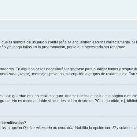
e que tu nombre de usuario y contraseña se encuentren escritos correctamente. Si
eño y/o tenga fallos en la programación, por lo que necesitaría ser reparado.
eradores. En algunos casos necesitarás registrarse para publicar temas y respuesta
sonalizada (avatar), mensajes privados, suscripción a grupos de usuarios, etc. T
atos se guardan en una cookie segura, que se elimina al salir de la página o en ci
resar. No es recomendable si accedes al foro desde un PC compartido, e.j. biblioteca
 identificados?
arás la opción
Ocultar mi estado de conexión
. Habilita la opción con
SI
y solamente 