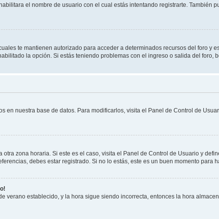
habilitara el nombre de usuario con el cual estás intentando registrarte. También 
s cuales te mantienen autorizado para acceder a determinados recursos del foro y e
habilitado la opción. Si estás teniendo problemas con el ingreso o salida del foro,
os en nuestra base de datos. Para modificarlos, visita el Panel de Control de Usuari
otra zona horaria. Si este es el caso, visita el Panel de Control de Usuario y defin
erencias, debes estar registrado. Si no lo estás, este es un buen momento para h
o!
 de verano establecido, y la hora sigue siendo incorrecta, entonces la hora almace