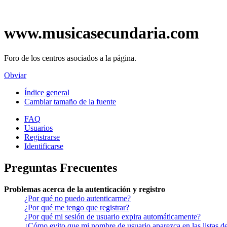
www.musicasecundaria.com
Foro de los centros asociados a la página.
Obviar
Índice general
Cambiar tamaño de la fuente
FAQ
Usuarios
Registrarse
Identificarse
Preguntas Frecuentes
Problemas acerca de la autenticación y registro
¿Por qué no puedo autenticarme?
¿Por qué me tengo que registrar?
¿Por qué mi sesión de usuario expira automáticamente?
¿Cómo evito que mi nombre de usuario aparezca en las listas de