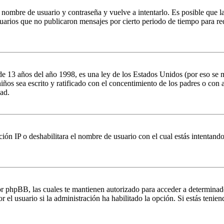
tu nombre de usuario y contraseña y vuelve a intentarlo. Es posible que 
ios que no publicaron mensajes por cierto periodo de tiempo para reduci
 años del año 1998, es una ley de los Estados Unidos (por eso se manti
 niños sea escrito y ratificado con el concentimiento de los padres o co
ad.
ión IP o deshabilitara el nombre de usuario con el cual estás intentand
por phpBB, las cuales te mantienen autorizado para acceder a determinad
 el usuario si la administración ha habilitado la opción. Si estás tenien