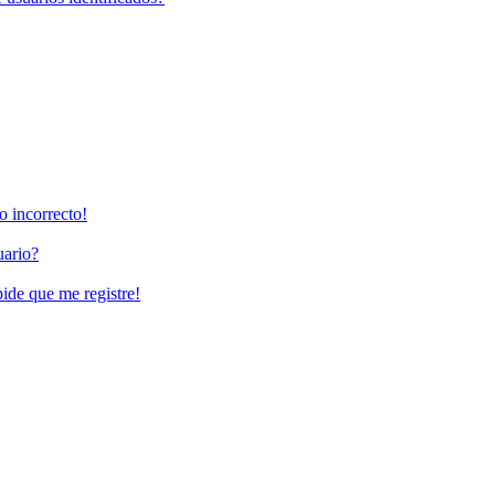
o incorrecto!
uario?
pide que me registre!