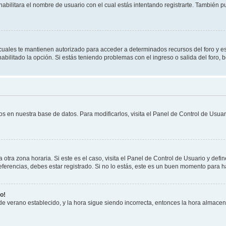
habilitara el nombre de usuario con el cual estás intentando registrarte. También 
s cuales te mantienen autorizado para acceder a determinados recursos del foro y e
habilitado la opción. Si estás teniendo problemas con el ingreso o salida del foro,
os en nuestra base de datos. Para modificarlos, visita el Panel de Control de Usuari
otra zona horaria. Si este es el caso, visita el Panel de Control de Usuario y defin
erencias, debes estar registrado. Si no lo estás, este es un buen momento para h
o!
 de verano establecido, y la hora sigue siendo incorrecta, entonces la hora almace