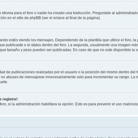
 idioma para el foro o nadie ha creado una traducción. Preguntale al administrador
ón en el sitio de phpBB (ver el enlace al final de la página).
 estés viendo los mensajes. Dependiendo de la plantilla que utilice el foro, la 
 que publicaste o el status dentro del foro. La segunda, usualmente una imagen m
 que tamaño y peso pueden ser publicadas. En caso de que no este disponible la o
ad de publicaciones realizadas por el usuario o la posición del mismo dentro del 
r, no abuses de mensajeear innecesariamente solo para incrementar su rango. La m
arte.
 registre!
oro, si la administración habilitara la opción. Esto es para prevenir el uso malici