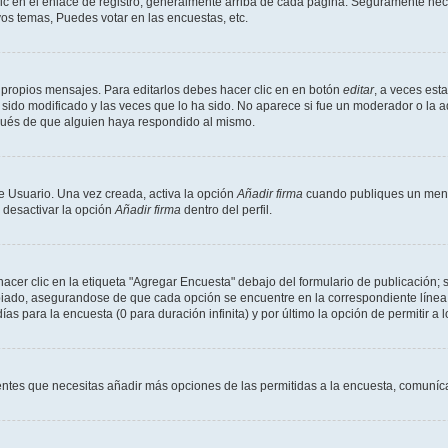
ic en el enlace de registro, generalmente arriba de cada página. Seguramente neces
os temas, Puedes votar en las encuestas, etc.
 propios mensajes. Para editarlos debes hacer clic en en botón
editar
, a veces est
sido modificado y las veces que lo ha sido. No aparece si fue un moderador o la a
pués de que alguien haya respondido al mismo.
e Usuario. Una vez creada, activa la opción
Añadir firma
cuando publiques un mensa
s desactivar la opción
Añadir firma
dentro del perfil.
er clic en la etiqueta "Agregar Encuesta" debajo del formulario de publicación; s
opiado, asegurandose de que cada opción se encuentre en la correspondiente línea
ías para la encuesta (0 para duración infinita) y por último la opción de permitir a 
sientes que necesitas añadir más opciones de las permitidas a la encuesta, comuníca