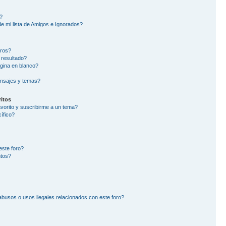
?
e mi lista de Amigos e Ignorados?
oros?
 resultado?
gina en blanco?
nsajes y temas?
itos
avorito y suscribirme a un tema?
ífico?
este foro?
ntos?
busos o usos ilegales relacionados con este foro?