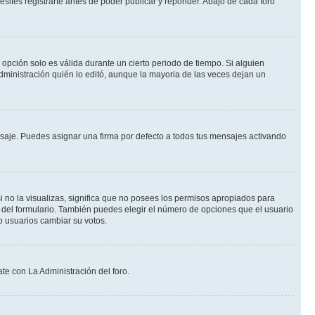
ites registrarte antes de poder publicar y reponder. Abajo de cada foro
a opción solo es válida durante un cierto periodo de tiempo. Si alguien
dministración quién lo editó, aunque la mayoria de las veces dejan un
je. Puedes asignar una firma por defecto a todos tus mensajes activando
i no la visualizas, significa que no posees los permisos apropiados para
 del formulario. También puedes elegir el número de opciones que el usuario
lo usuarios cambiar su votos.
te con La Administración del foro.