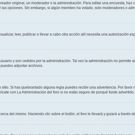
ador original, un moderador o la administración. Para editar una encuesta, haz cl
ar las opciones. Sin embargo, si algún miembro ha votado, solo moderadores o admi
sualizar, leer, publicar o llevar a cabo otra acción allí necesita una autorización
usuario y son cedidos por la administración. Tal vez la administración no permite a
 puedes adjuntar archivos.
 sitio. Si has quebrantado alguna regla puedes recibir una advertencia. Por favor 
cate con La Administración del foro si no estás seguro de porqué fuiste advertido.
cerca del mismo. Haciendo clic sobre el botón, el foro le llevará y guiará a través 