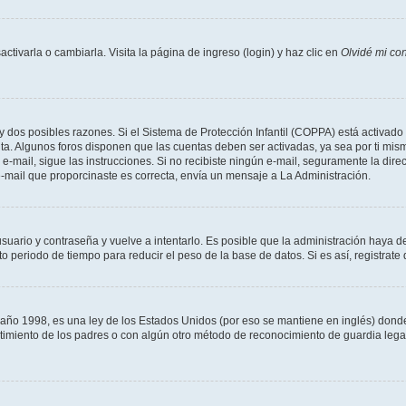
tivarla o cambiarla. Visita la página de ingreso (login) y haz clic en
Olvidé mi co
ay dos posibles razones. Si el Sistema de Protección Infantil (COPPA) está activado 
nta. Algunos foros disponen que las cuentas deben ser activadas, ya sea por ti mism
un e-mail, sigue las instrucciones. Si no recibiste ningún e-mail, seguramente la di
 e-mail que proporcinaste es correcta, envía un mensaje a La Administración.
usuario y contraseña y vuelve a intentarlo. Es posible que la administración haya 
eriodo de tiempo para reducir el peso de la base de datos. Si es así, registrate 
 1998, es una ley de los Estados Unidos (por eso se mantiene en inglés) donde se 
centimiento de los padres o con algún otro método de reconocimiento de guardia lega