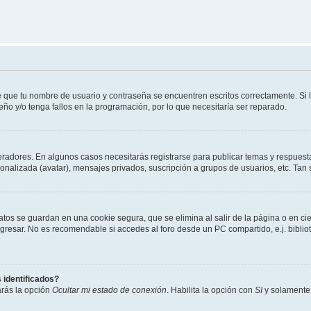
e que tu nombre de usuario y contraseña se encuentren escritos correctamente. Si
eño y/o tenga fallos en la programación, por lo que necesitaría ser reparado.
eradores. En algunos casos necesitarás registrarse para publicar temas y respuesta
sonalizada (avatar), mensajes privados, suscripción a grupos de usuarios, etc. T
atos se guardan en una cookie segura, que se elimina al salir de la página o en ci
resar. No es recomendable si accedes al foro desde un PC compartido, e.j. biblioteca
 identificados?
arás la opción
Ocultar mi estado de conexión
. Habilita la opción con
SI
y solamente 