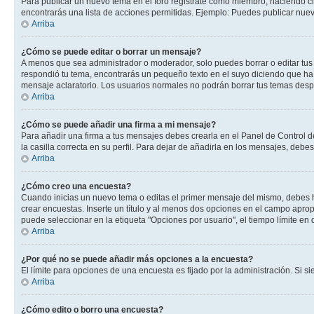
Para publicar un nuevo tema en el foro registrate como miembro, haciendo cl
encontrarás una lista de acciones permitidas. Ejemplo: Puedes publicar nuev
Arriba
¿Cómo se puede editar o borrar un mensaje?
A menos que sea administrador o moderador, solo puedes borrar o editar tus
respondió tu tema, encontrarás un pequeño texto en el suyo diciendo que ha 
mensaje aclaratorio. Los usuarios normales no podrán borrar tus temas des
Arriba
¿Cómo se puede añadir una firma a mi mensaje?
Para añadir una firma a tus mensajes debes crearla en el Panel de Control d
la casilla correcta en su perfil. Para dejar de añadirla en los mensajes, debe
Arriba
¿Cómo creo una encuesta?
Cuando inicias un nuevo tema o editas el primer mensaje del mismo, debes hac
crear encuestas. Inserte un título y al menos dos opciones en el campo apr
puede seleccionar en la etiqueta "Opciones por usuario", el tiempo límite en d
Arriba
¿Por qué no se puede añadir más opciones a la encuesta?
El límite para opciones de una encuesta es fijado por la administración. Si 
Arriba
¿Cómo edito o borro una encuesta?