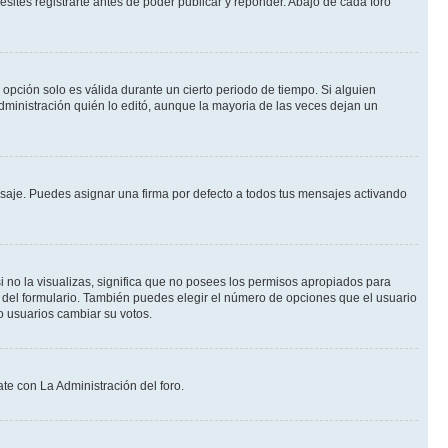
ites registrarte antes de poder publicar y reponder. Abajo de cada foro
a opción solo es válida durante un cierto periodo de tiempo. Si alguien
dministración quién lo editó, aunque la mayoria de las veces dejan un
je. Puedes asignar una firma por defecto a todos tus mensajes activando
i no la visualizas, significa que no posees los permisos apropiados para
 del formulario. También puedes elegir el número de opciones que el usuario
lo usuarios cambiar su votos.
te con La Administración del foro.