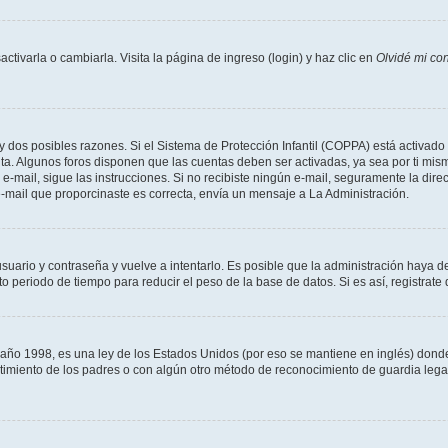
tivarla o cambiarla. Visita la página de ingreso (login) y haz clic en
Olvidé mi co
ay dos posibles razones. Si el Sistema de Protección Infantil (COPPA) está activado 
nta. Algunos foros disponen que las cuentas deben ser activadas, ya sea por ti mism
un e-mail, sigue las instrucciones. Si no recibiste ningún e-mail, seguramente la di
 e-mail que proporcinaste es correcta, envía un mensaje a La Administración.
usuario y contraseña y vuelve a intentarlo. Es posible que la administración haya 
eriodo de tiempo para reducir el peso de la base de datos. Si es así, registrate 
 1998, es una ley de los Estados Unidos (por eso se mantiene en inglés) donde se 
centimiento de los padres o con algún otro método de reconocimiento de guardia lega