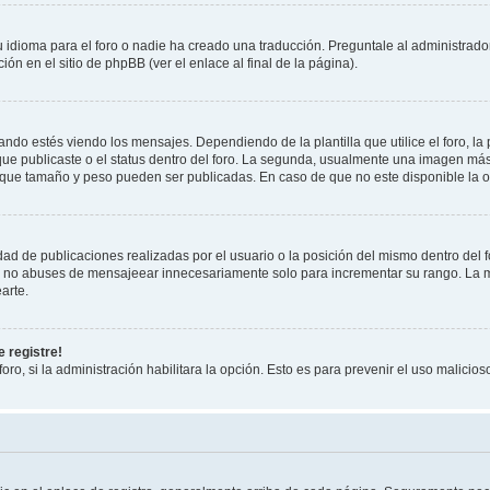
 idioma para el foro o nadie ha creado una traducción. Preguntale al administrador
ón en el sitio de phpBB (ver el enlace al final de la página).
 estés viendo los mensajes. Dependiendo de la plantilla que utilice el foro, la 
 que publicaste o el status dentro del foro. La segunda, usualmente una imagen m
 que tamaño y peso pueden ser publicadas. En caso de que no este disponible la o
ad de publicaciones realizadas por el usuario o la posición del mismo dentro del 
r, no abuses de mensajeear innecesariamente solo para incrementar su rango. La m
arte.
 registre!
oro, si la administración habilitara la opción. Esto es para prevenir el uso malici