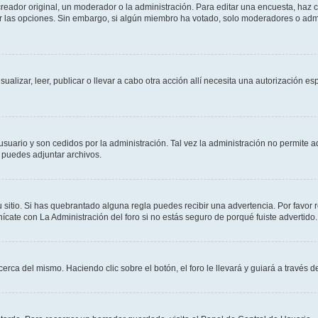
ador original, un moderador o la administración. Para editar una encuesta, haz cl
ar las opciones. Sin embargo, si algún miembro ha votado, solo moderadores o admi
sualizar, leer, publicar o llevar a cabo otra acción allí necesita una autorización
usuario y son cedidos por la administración. Tal vez la administración no permite a
 puedes adjuntar archivos.
 sitio. Si has quebrantado alguna regla puedes recibir una advertencia. Por favor 
cate con La Administración del foro si no estás seguro de porqué fuiste advertido.
cerca del mismo. Haciendo clic sobre el botón, el foro le llevará y guiará a través 