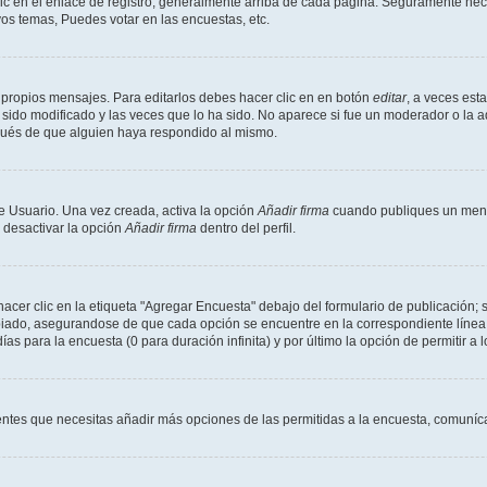
ic en el enlace de registro, generalmente arriba de cada página. Seguramente neces
os temas, Puedes votar en las encuestas, etc.
 propios mensajes. Para editarlos debes hacer clic en en botón
editar
, a veces est
sido modificado y las veces que lo ha sido. No aparece si fue un moderador o la a
pués de que alguien haya respondido al mismo.
e Usuario. Una vez creada, activa la opción
Añadir firma
cuando publiques un mensa
s desactivar la opción
Añadir firma
dentro del perfil.
er clic en la etiqueta "Agregar Encuesta" debajo del formulario de publicación; s
opiado, asegurandose de que cada opción se encuentre en la correspondiente línea
ías para la encuesta (0 para duración infinita) y por último la opción de permitir a 
sientes que necesitas añadir más opciones de las permitidas a la encuesta, comuníca