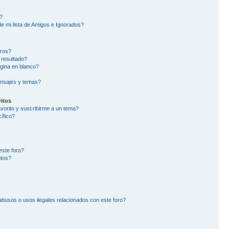
?
e mi lista de Amigos e Ignorados?
oros?
 resultado?
gina en blanco?
nsajes y temas?
itos
avorito y suscribirme a un tema?
ífico?
este foro?
ntos?
busos o usos ilegales relacionados con este foro?