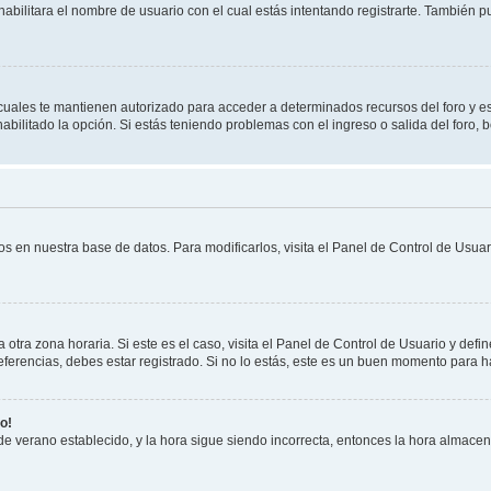
habilitara el nombre de usuario con el cual estás intentando registrarte. También 
s cuales te mantienen autorizado para acceder a determinados recursos del foro y e
habilitado la opción. Si estás teniendo problemas con el ingreso o salida del foro,
os en nuestra base de datos. Para modificarlos, visita el Panel de Control de Usuari
otra zona horaria. Si este es el caso, visita el Panel de Control de Usuario y defin
erencias, debes estar registrado. Si no lo estás, este es un buen momento para h
o!
 de verano establecido, y la hora sigue siendo incorrecta, entonces la hora almace