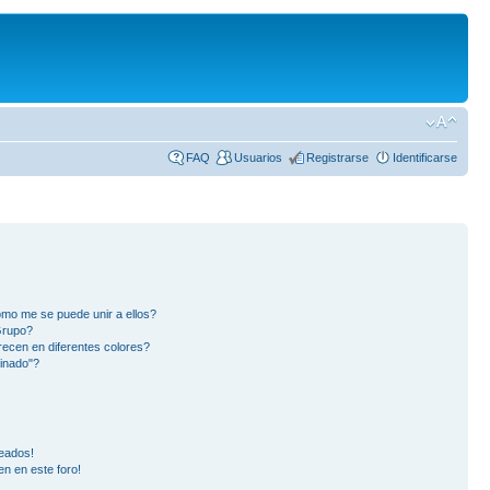
FAQ
Usuarios
Registrarse
Identificarse
mo me se puede unir a ellos?
Grupo?
ecen en diferentes colores?
inado"?
eados!
en en este foro!