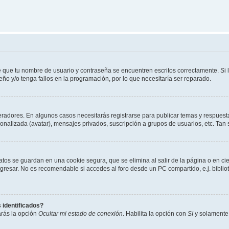
e que tu nombre de usuario y contraseña se encuentren escritos correctamente. Si
eño y/o tenga fallos en la programación, por lo que necesitaría ser reparado.
eradores. En algunos casos necesitarás registrarse para publicar temas y respuesta
sonalizada (avatar), mensajes privados, suscripción a grupos de usuarios, etc. T
atos se guardan en una cookie segura, que se elimina al salir de la página o en ci
resar. No es recomendable si accedes al foro desde un PC compartido, e.j. biblioteca
 identificados?
arás la opción
Ocultar mi estado de conexión
. Habilita la opción con
SI
y solamente 