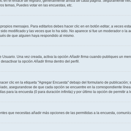
ic en el enlace de registro, generalmente arriba de cada página. Seguramente neces
os temas, Puedes votar en las encuestas, etc.
 propios mensajes. Para editarlos debes hacer clic en en botón
editar
, a veces est
sido modificado y las veces que lo ha sido. No aparece si fue un moderador o la a
pués de que alguien haya respondido al mismo.
e Usuario. Una vez creada, activa la opción
Añadir firma
cuando publiques un mensa
s desactivar la opción
Añadir firma
dentro del perfil.
er clic en la etiqueta "Agregar Encuesta" debajo del formulario de publicación; s
opiado, asegurandose de que cada opción se encuentre en la correspondiente línea
ías para la encuesta (0 para duración infinita) y por último la opción de permitir a 
sientes que necesitas añadir más opciones de las permitidas a la encuesta, comuníca