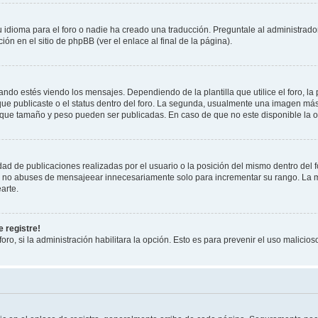
 idioma para el foro o nadie ha creado una traducción. Preguntale al administrador
ón en el sitio de phpBB (ver el enlace al final de la página).
 estés viendo los mensajes. Dependiendo de la plantilla que utilice el foro, la 
 que publicaste o el status dentro del foro. La segunda, usualmente una imagen m
 que tamaño y peso pueden ser publicadas. En caso de que no este disponible la o
ad de publicaciones realizadas por el usuario o la posición del mismo dentro del 
r, no abuses de mensajeear innecesariamente solo para incrementar su rango. La m
arte.
 registre!
oro, si la administración habilitara la opción. Esto es para prevenir el uso malici