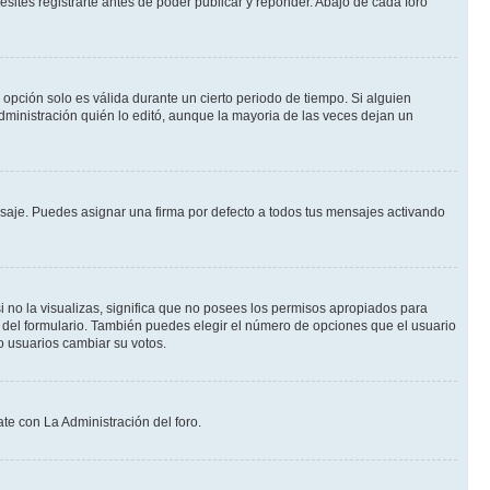
ites registrarte antes de poder publicar y reponder. Abajo de cada foro
a opción solo es válida durante un cierto periodo de tiempo. Si alguien
dministración quién lo editó, aunque la mayoria de las veces dejan un
je. Puedes asignar una firma por defecto a todos tus mensajes activando
i no la visualizas, significa que no posees los permisos apropiados para
 del formulario. También puedes elegir el número de opciones que el usuario
lo usuarios cambiar su votos.
te con La Administración del foro.