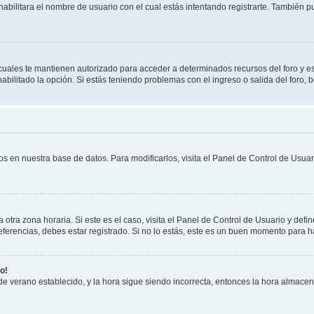
habilitara el nombre de usuario con el cual estás intentando registrarte. También 
s cuales te mantienen autorizado para acceder a determinados recursos del foro y e
habilitado la opción. Si estás teniendo problemas con el ingreso o salida del foro,
os en nuestra base de datos. Para modificarlos, visita el Panel de Control de Usuari
otra zona horaria. Si este es el caso, visita el Panel de Control de Usuario y defin
erencias, debes estar registrado. Si no lo estás, este es un buen momento para h
o!
 de verano establecido, y la hora sigue siendo incorrecta, entonces la hora almace