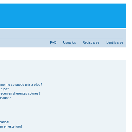
FAQ
Usuarios
Registrarse
Identificarse
mo me se puede unir a ellos?
Grupo?
ecen en diferentes colores?
inado"?
eados!
en en este foro!