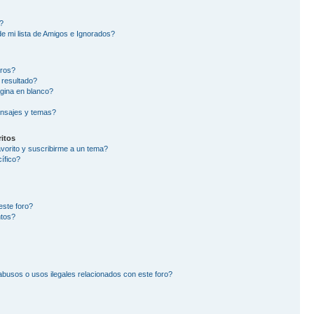
?
e mi lista de Amigos e Ignorados?
oros?
 resultado?
gina en blanco?
nsajes y temas?
itos
avorito y suscribirme a un tema?
ífico?
este foro?
ntos?
busos o usos ilegales relacionados con este foro?