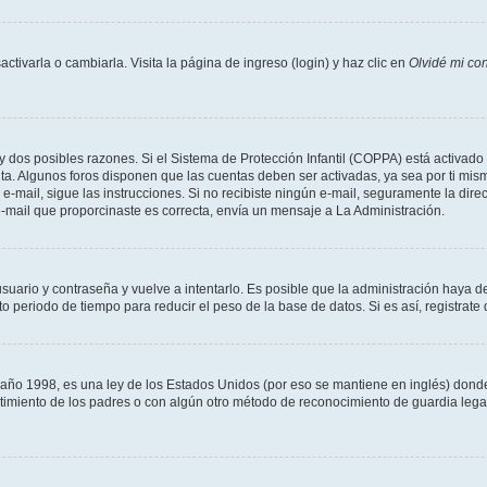
tivarla o cambiarla. Visita la página de ingreso (login) y haz clic en
Olvidé mi co
ay dos posibles razones. Si el Sistema de Protección Infantil (COPPA) está activado 
nta. Algunos foros disponen que las cuentas deben ser activadas, ya sea por ti mism
un e-mail, sigue las instrucciones. Si no recibiste ningún e-mail, seguramente la di
 e-mail que proporcinaste es correcta, envía un mensaje a La Administración.
usuario y contraseña y vuelve a intentarlo. Es posible que la administración haya 
eriodo de tiempo para reducir el peso de la base de datos. Si es así, registrate 
 1998, es una ley de los Estados Unidos (por eso se mantiene en inglés) donde se 
centimiento de los padres o con algún otro método de reconocimiento de guardia lega