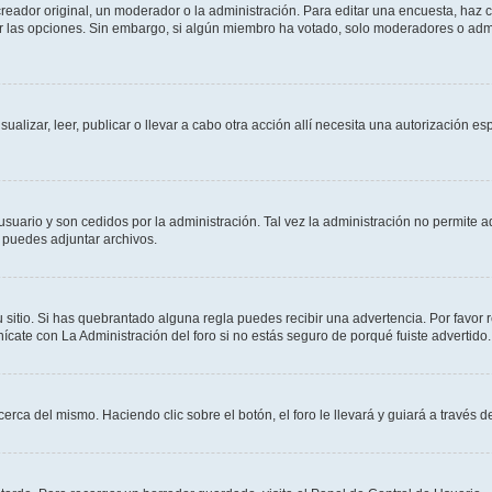
ador original, un moderador o la administración. Para editar una encuesta, haz cl
ar las opciones. Sin embargo, si algún miembro ha votado, solo moderadores o admi
sualizar, leer, publicar o llevar a cabo otra acción allí necesita una autorización
usuario y son cedidos por la administración. Tal vez la administración no permite a
 puedes adjuntar archivos.
 sitio. Si has quebrantado alguna regla puedes recibir una advertencia. Por favor 
cate con La Administración del foro si no estás seguro de porqué fuiste advertido.
cerca del mismo. Haciendo clic sobre el botón, el foro le llevará y guiará a través 