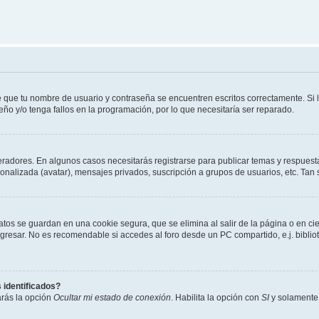
e que tu nombre de usuario y contraseña se encuentren escritos correctamente. Si
eño y/o tenga fallos en la programación, por lo que necesitaría ser reparado.
eradores. En algunos casos necesitarás registrarse para publicar temas y respuesta
sonalizada (avatar), mensajes privados, suscripción a grupos de usuarios, etc. T
atos se guardan en una cookie segura, que se elimina al salir de la página o en ci
resar. No es recomendable si accedes al foro desde un PC compartido, e.j. biblioteca
 identificados?
arás la opción
Ocultar mi estado de conexión
. Habilita la opción con
SI
y solamente 