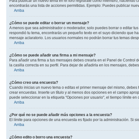
Para publicar un nuevo tema en el foro registrate como miembro, haciendo cl
encontrarás una lista de acciones permitidas. Ejemplo: Puedes publicar nuev
Arriba
¿Cómo se puede editar o borrar un mensaje?
A menos que sea administrador o moderador, solo puedes borrar o editar tus
respondió tu tema, encontrarás un pequeño texto en el suyo diciendo que ha 
mensaje aclaratorio. Los usuarios normales no podrán borrar tus temas des
Arriba
¿Cómo se puede añadir una firma a mi mensaje?
Para añadir una firma a tus mensajes debes crearla en el Panel de Control d
la casilla correcta en su perfil. Para dejar de añadirla en los mensajes, debe
Arriba
¿Cómo creo una encuesta?
Cuando inicias un nuevo tema o editas el primer mensaje del mismo, debes hac
crear encuestas. Inserte un título y al menos dos opciones en el campo apr
puede seleccionar en la etiqueta "Opciones por usuario", el tiempo límite en d
Arriba
¿Por qué no se puede añadir más opciones a la encuesta?
El límite para opciones de una encuesta es fijado por la administración. Si 
Arriba
¿Cómo edito o borro una encuesta?