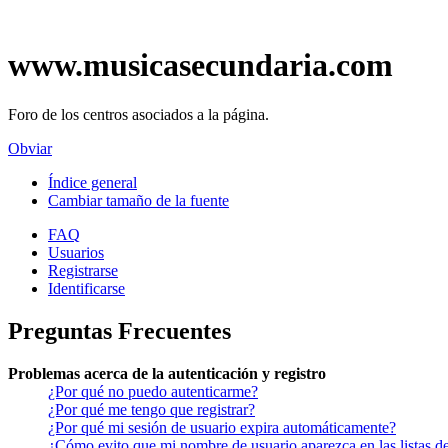
www.musicasecundaria.com
Foro de los centros asociados a la página.
Obviar
Índice general
Cambiar tamaño de la fuente
FAQ
Usuarios
Registrarse
Identificarse
Preguntas Frecuentes
Problemas acerca de la autenticación y registro
¿Por qué no puedo autenticarme?
¿Por qué me tengo que registrar?
¿Por qué mi sesión de usuario expira automáticamente?
¿Cómo evito que mi nombre de usuario aparezca en las listas de