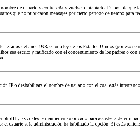
tu nombre de usuario y contraseña y vuelve a intentarlo. Es posible que 
ios que no publicaron mensajes por cierto periodo de tiempo para reduci
 años del año 1998, es una ley de los Estados Unidos (por eso se manti
 niños sea escrito y ratificado con el concentimiento de los padres o co
ad.
ión IP o deshabilitara el nombre de usuario con el cual estás intentand
por phpBB, las cuales te mantienen autorizado para acceder a determinad
 el usuario si la administración ha habilitado la opción. Si estás tenien