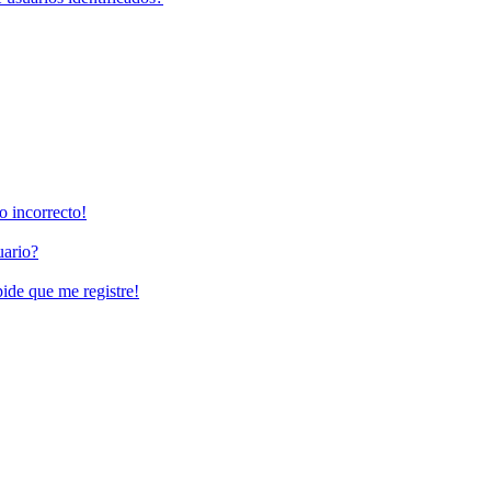
o incorrecto!
uario?
pide que me registre!