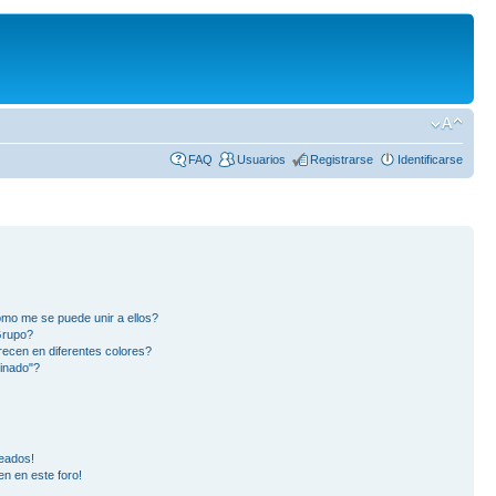
FAQ
Usuarios
Registrarse
Identificarse
mo me se puede unir a ellos?
Grupo?
ecen en diferentes colores?
inado"?
eados!
en en este foro!