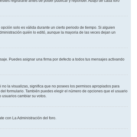
ites registrarte antes de poder publicar y reponder. Abajo de cada foro
a opción solo es válida durante un cierto periodo de tiempo. Si alguien
dministración quién lo editó, aunque la mayoria de las veces dejan un
je. Puedes asignar una firma por defecto a todos tus mensajes activando
i no la visualizas, significa que no posees los permisos apropiados para
 del formulario. También puedes elegir el número de opciones que el usuario
lo usuarios cambiar su votos.
te con La Administración del foro.