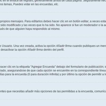
ic en el enlace de registro, generalmente arriba de cada página. Seguramente neces
os temas, Puedes votar en las encuestas, etc.
 propios mensajes. Para editarlos debes hacer clic en en botón
editar
, a veces est
sido modificado y las veces que lo ha sido. No aparece si fue un moderador o la a
pués de que alguien haya respondido al mismo.
e Usuario. Una vez creada, activa la opción
Añadir firma
cuando publiques un mensa
s desactivar la opción
Añadir firma
dentro del perfil.
er clic en la etiqueta "Agregar Encuesta" debajo del formulario de publicación; s
opiado, asegurandose de que cada opción se encuentre en la correspondiente línea
ías para la encuesta (0 para duración infinita) y por último la opción de permitir a 
sientes que necesitas añadir más opciones de las permitidas a la encuesta, comuníca