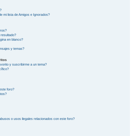
?
e mi lista de Amigos e Ignorados?
oros?
 resultado?
gina en blanco?
nsajes y temas?
itos
avorito y suscribirme a un tema?
ífico?
este foro?
ntos?
busos o usos ilegales relacionados con este foro?