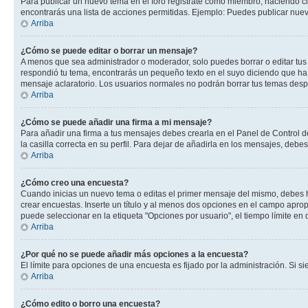
Para publicar un nuevo tema en el foro registrate como miembro, haciendo cl
encontrarás una lista de acciones permitidas. Ejemplo: Puedes publicar nuev
Arriba
¿Cómo se puede editar o borrar un mensaje?
A menos que sea administrador o moderador, solo puedes borrar o editar tus
respondió tu tema, encontrarás un pequeño texto en el suyo diciendo que ha 
mensaje aclaratorio. Los usuarios normales no podrán borrar tus temas des
Arriba
¿Cómo se puede añadir una firma a mi mensaje?
Para añadir una firma a tus mensajes debes crearla en el Panel de Control d
la casilla correcta en su perfil. Para dejar de añadirla en los mensajes, debe
Arriba
¿Cómo creo una encuesta?
Cuando inicias un nuevo tema o editas el primer mensaje del mismo, debes hac
crear encuestas. Inserte un título y al menos dos opciones en el campo apr
puede seleccionar en la etiqueta "Opciones por usuario", el tiempo límite en d
Arriba
¿Por qué no se puede añadir más opciones a la encuesta?
El límite para opciones de una encuesta es fijado por la administración. Si 
Arriba
¿Cómo edito o borro una encuesta?