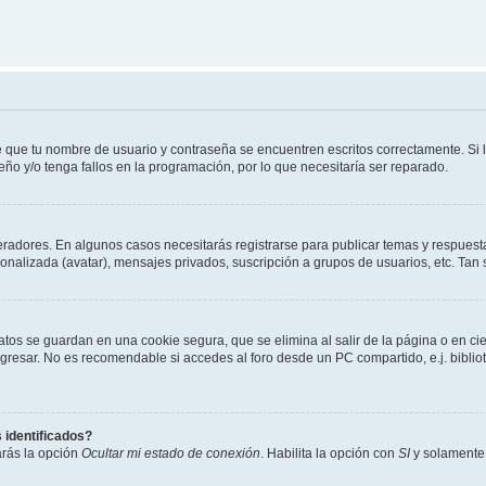
e que tu nombre de usuario y contraseña se encuentren escritos correctamente. Si
eño y/o tenga fallos en la programación, por lo que necesitaría ser reparado.
eradores. En algunos casos necesitarás registrarse para publicar temas y respuesta
sonalizada (avatar), mensajes privados, suscripción a grupos de usuarios, etc. T
atos se guardan en una cookie segura, que se elimina al salir de la página o en ci
resar. No es recomendable si accedes al foro desde un PC compartido, e.j. biblioteca
 identificados?
arás la opción
Ocultar mi estado de conexión
. Habilita la opción con
SI
y solamente 