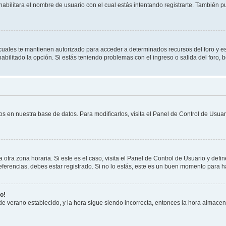
habilitara el nombre de usuario con el cual estás intentando registrarte. También 
s cuales te mantienen autorizado para acceder a determinados recursos del foro y e
habilitado la opción. Si estás teniendo problemas con el ingreso o salida del foro,
os en nuestra base de datos. Para modificarlos, visita el Panel de Control de Usuari
otra zona horaria. Si este es el caso, visita el Panel de Control de Usuario y defin
erencias, debes estar registrado. Si no lo estás, este es un buen momento para h
o!
 de verano establecido, y la hora sigue siendo incorrecta, entonces la hora almace