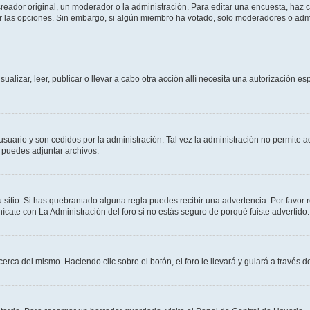
ador original, un moderador o la administración. Para editar una encuesta, haz cl
ar las opciones. Sin embargo, si algún miembro ha votado, solo moderadores o admi
sualizar, leer, publicar o llevar a cabo otra acción allí necesita una autorización
usuario y son cedidos por la administración. Tal vez la administración no permite a
 puedes adjuntar archivos.
 sitio. Si has quebrantado alguna regla puedes recibir una advertencia. Por favor 
cate con La Administración del foro si no estás seguro de porqué fuiste advertido.
cerca del mismo. Haciendo clic sobre el botón, el foro le llevará y guiará a través 