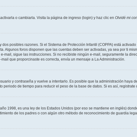
tivarla o cambiarla. Visita la página de ingreso (login) y haz clic en
Olvidé mi co
ay dos posibles razones. Si el Sistema de Protección Infantil (COPPA) está activado 
nta. Algunos foros disponen que las cuentas deben ser activadas, ya sea por ti mism
un e-mail, sigue las instrucciones. Si no recibiste ningún e-mail, seguramente la di
 e-mail que proporcinaste es correcta, envía un mensaje a La Administración.
usuario y contraseña y vuelve a intentarlo. Es posible que la administración haya 
eriodo de tiempo para reducir el peso de la base de datos. Si es así, registrate 
 1998, es una ley de los Estados Unidos (por eso se mantiene en inglés) donde se 
centimiento de los padres o con algún otro método de reconocimiento de guardia lega