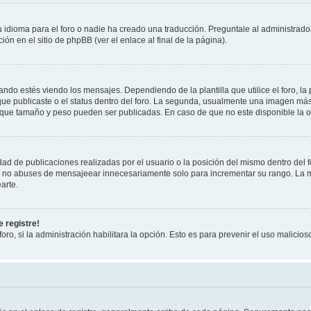
 idioma para el foro o nadie ha creado una traducción. Preguntale al administrador
ón en el sitio de phpBB (ver el enlace al final de la página).
 estés viendo los mensajes. Dependiendo de la plantilla que utilice el foro, la 
 que publicaste o el status dentro del foro. La segunda, usualmente una imagen m
 que tamaño y peso pueden ser publicadas. En caso de que no este disponible la o
ad de publicaciones realizadas por el usuario o la posición del mismo dentro del 
r, no abuses de mensajeear innecesariamente solo para incrementar su rango. La m
arte.
 registre!
oro, si la administración habilitara la opción. Esto es para prevenir el uso malici