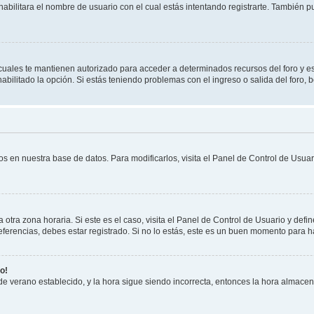
habilitara el nombre de usuario con el cual estás intentando registrarte. También 
s cuales te mantienen autorizado para acceder a determinados recursos del foro y e
habilitado la opción. Si estás teniendo problemas con el ingreso o salida del foro,
os en nuestra base de datos. Para modificarlos, visita el Panel de Control de Usuari
otra zona horaria. Si este es el caso, visita el Panel de Control de Usuario y defin
erencias, debes estar registrado. Si no lo estás, este es un buen momento para h
o!
 de verano establecido, y la hora sigue siendo incorrecta, entonces la hora almace