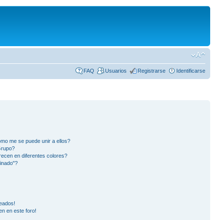
FAQ
Usuarios
Registrarse
Identificarse
mo me se puede unir a ellos?
Grupo?
ecen en diferentes colores?
inado"?
eados!
en en este foro!