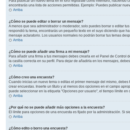
Para publicar un nuevo tema en el foro registrate como miembro, haciendo cl
encontrarás una lista de acciones permitidas. Ejemplo: Puedes publicar nuev
Arriba
¿Cómo se puede editar o borrar un mensaje?
A menos que sea administrador o moderador, solo puedes borrar o editar tus
respondió tu tema, encontrarás un pequeño texto en el suyo diciendo que ha 
mensaje aclaratorio. Los usuarios normales no podrán borrar tus temas des
Arriba
¿Cómo se puede añadir una firma a mi mensaje?
Para añadir una firma a tus mensajes debes crearla en el Panel de Control d
la casilla correcta en su perfil. Para dejar de añadirla en los mensajes, debe
Arriba
¿Cómo creo una encuesta?
Cuando inicias un nuevo tema o editas el primer mensaje del mismo, debes hac
crear encuestas. Inserte un título y al menos dos opciones en el campo apr
puede seleccionar en la etiqueta "Opciones por usuario", el tiempo límite en d
Arriba
¿Por qué no se puede añadir más opciones a la encuesta?
El límite para opciones de una encuesta es fijado por la administración. Si 
Arriba
¿Cómo edito o borro una encuesta?