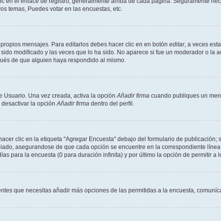
ic en el enlace de registro, generalmente arriba de cada página. Seguramente neces
os temas, Puedes votar en las encuestas, etc.
 propios mensajes. Para editarlos debes hacer clic en en botón
editar
, a veces est
sido modificado y las veces que lo ha sido. No aparece si fue un moderador o la a
pués de que alguien haya respondido al mismo.
e Usuario. Una vez creada, activa la opción
Añadir firma
cuando publiques un mensa
s desactivar la opción
Añadir firma
dentro del perfil.
er clic en la etiqueta "Agregar Encuesta" debajo del formulario de publicación; s
opiado, asegurandose de que cada opción se encuentre en la correspondiente línea
ías para la encuesta (0 para duración infinita) y por último la opción de permitir a 
sientes que necesitas añadir más opciones de las permitidas a la encuesta, comuníca