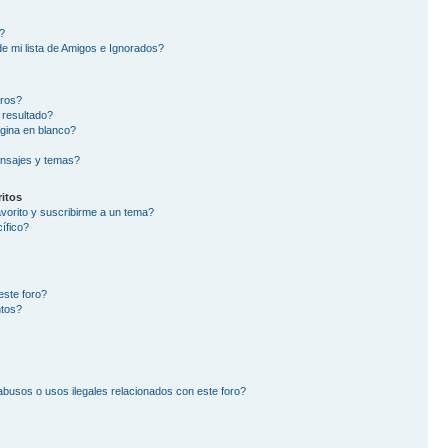
?
e mi lista de Amigos e Ignorados?
oros?
 resultado?
gina en blanco?
nsajes y temas?
itos
avorito y suscribirme a un tema?
ífico?
este foro?
ntos?
busos o usos ilegales relacionados con este foro?