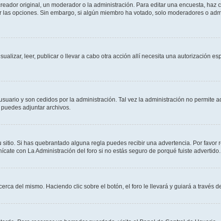
ador original, un moderador o la administración. Para editar una encuesta, haz cl
ar las opciones. Sin embargo, si algún miembro ha votado, solo moderadores o admi
sualizar, leer, publicar o llevar a cabo otra acción allí necesita una autorización
usuario y son cedidos por la administración. Tal vez la administración no permite a
 puedes adjuntar archivos.
 sitio. Si has quebrantado alguna regla puedes recibir una advertencia. Por favor 
cate con La Administración del foro si no estás seguro de porqué fuiste advertido.
cerca del mismo. Haciendo clic sobre el botón, el foro le llevará y guiará a través 