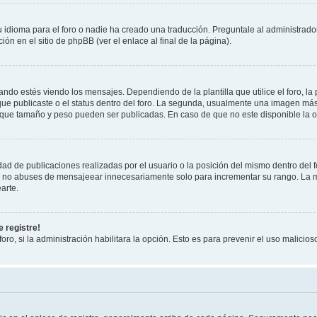
 idioma para el foro o nadie ha creado una traducción. Preguntale al administrador
ón en el sitio de phpBB (ver el enlace al final de la página).
 estés viendo los mensajes. Dependiendo de la plantilla que utilice el foro, la 
 que publicaste o el status dentro del foro. La segunda, usualmente una imagen m
 que tamaño y peso pueden ser publicadas. En caso de que no este disponible la o
ad de publicaciones realizadas por el usuario o la posición del mismo dentro del 
r, no abuses de mensajeear innecesariamente solo para incrementar su rango. La m
arte.
 registre!
oro, si la administración habilitara la opción. Esto es para prevenir el uso malici