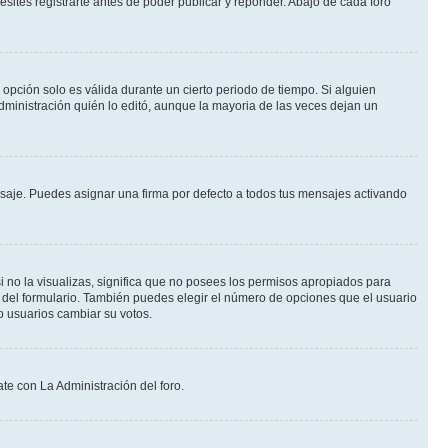
ites registrarte antes de poder publicar y reponder. Abajo de cada foro
a opción solo es válida durante un cierto periodo de tiempo. Si alguien
dministración quién lo editó, aunque la mayoria de las veces dejan un
je. Puedes asignar una firma por defecto a todos tus mensajes activando
i no la visualizas, significa que no posees los permisos apropiados para
 del formulario. También puedes elegir el número de opciones que el usuario
lo usuarios cambiar su votos.
te con La Administración del foro.