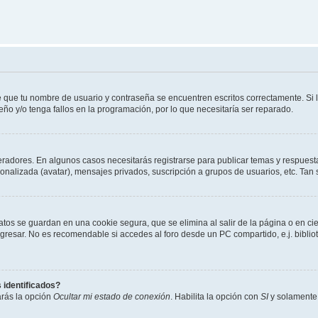
e que tu nombre de usuario y contraseña se encuentren escritos correctamente. Si
eño y/o tenga fallos en la programación, por lo que necesitaría ser reparado.
eradores. En algunos casos necesitarás registrarse para publicar temas y respuesta
sonalizada (avatar), mensajes privados, suscripción a grupos de usuarios, etc. T
atos se guardan en una cookie segura, que se elimina al salir de la página o en ci
resar. No es recomendable si accedes al foro desde un PC compartido, e.j. biblioteca
 identificados?
arás la opción
Ocultar mi estado de conexión
. Habilita la opción con
SI
y solamente 