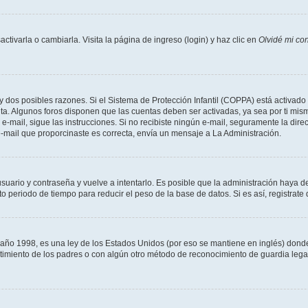
tivarla o cambiarla. Visita la página de ingreso (login) y haz clic en
Olvidé mi co
ay dos posibles razones. Si el Sistema de Protección Infantil (COPPA) está activado 
nta. Algunos foros disponen que las cuentas deben ser activadas, ya sea por ti mism
un e-mail, sigue las instrucciones. Si no recibiste ningún e-mail, seguramente la di
 e-mail que proporcinaste es correcta, envía un mensaje a La Administración.
usuario y contraseña y vuelve a intentarlo. Es posible que la administración haya 
eriodo de tiempo para reducir el peso de la base de datos. Si es así, registrate 
 1998, es una ley de los Estados Unidos (por eso se mantiene en inglés) donde se 
centimiento de los padres o con algún otro método de reconocimiento de guardia lega