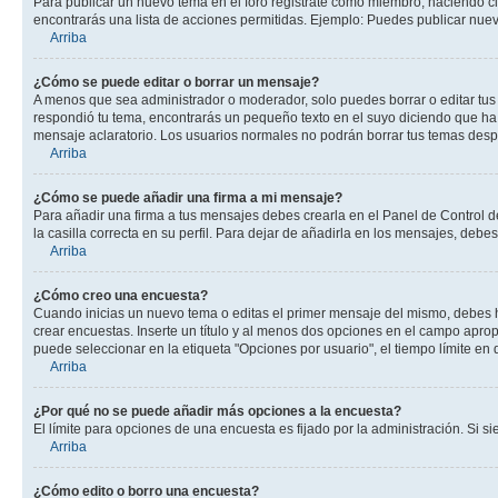
Para publicar un nuevo tema en el foro registrate como miembro, haciendo cl
encontrarás una lista de acciones permitidas. Ejemplo: Puedes publicar nuev
Arriba
¿Cómo se puede editar o borrar un mensaje?
A menos que sea administrador o moderador, solo puedes borrar o editar tus
respondió tu tema, encontrarás un pequeño texto en el suyo diciendo que ha 
mensaje aclaratorio. Los usuarios normales no podrán borrar tus temas des
Arriba
¿Cómo se puede añadir una firma a mi mensaje?
Para añadir una firma a tus mensajes debes crearla en el Panel de Control d
la casilla correcta en su perfil. Para dejar de añadirla en los mensajes, debe
Arriba
¿Cómo creo una encuesta?
Cuando inicias un nuevo tema o editas el primer mensaje del mismo, debes hac
crear encuestas. Inserte un título y al menos dos opciones en el campo apr
puede seleccionar en la etiqueta "Opciones por usuario", el tiempo límite en d
Arriba
¿Por qué no se puede añadir más opciones a la encuesta?
El límite para opciones de una encuesta es fijado por la administración. Si 
Arriba
¿Cómo edito o borro una encuesta?