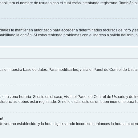
habilitara el nombre de usuario con el cual estás intentando registrarte. También 
s cuales te mantienen autorizado para acceder a determinados recursos del foro y e
habilitado la opción. Si estás teniendo problemas con el ingreso o salida del foro,
os en nuestra base de datos. Para modificarlos, visita el Panel de Control de Usuari
otra zona horaria. Si este es el caso, visita el Panel de Control de Usuario y defin
erencias, debes estar registrado. Si no lo estás, este es un buen momento para h
o!
 de verano establecido, y la hora sigue siendo incorrecta, entonces la hora almace