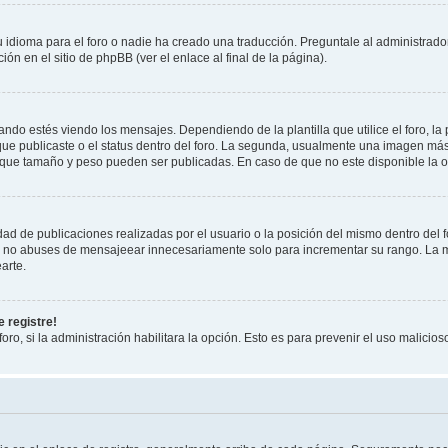
 idioma para el foro o nadie ha creado una traducción. Preguntale al administrador
ón en el sitio de phpBB (ver el enlace al final de la página).
 estés viendo los mensajes. Dependiendo de la plantilla que utilice el foro, la 
 que publicaste o el status dentro del foro. La segunda, usualmente una imagen m
 que tamaño y peso pueden ser publicadas. En caso de que no este disponible la o
ad de publicaciones realizadas por el usuario o la posición del mismo dentro del 
r, no abuses de mensajeear innecesariamente solo para incrementar su rango. La m
arte.
 registre!
oro, si la administración habilitara la opción. Esto es para prevenir el uso malici