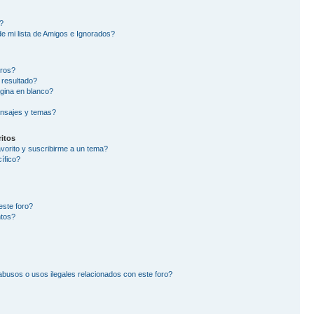
?
e mi lista de Amigos e Ignorados?
oros?
 resultado?
gina en blanco?
nsajes y temas?
itos
avorito y suscribirme a un tema?
ífico?
este foro?
ntos?
busos o usos ilegales relacionados con este foro?