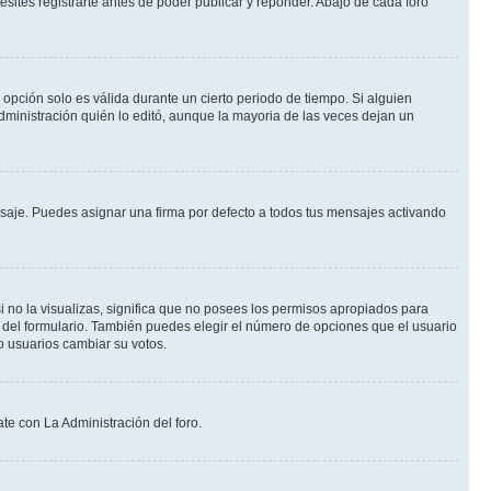
ites registrarte antes de poder publicar y reponder. Abajo de cada foro
a opción solo es válida durante un cierto periodo de tiempo. Si alguien
dministración quién lo editó, aunque la mayoria de las veces dejan un
je. Puedes asignar una firma por defecto a todos tus mensajes activando
i no la visualizas, significa que no posees los permisos apropiados para
 del formulario. También puedes elegir el número de opciones que el usuario
lo usuarios cambiar su votos.
te con La Administración del foro.