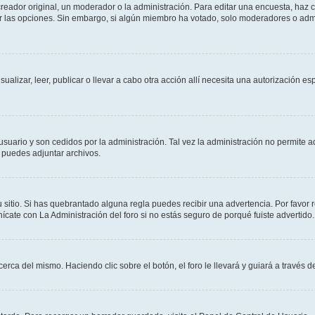
ador original, un moderador o la administración. Para editar una encuesta, haz cl
ar las opciones. Sin embargo, si algún miembro ha votado, solo moderadores o admi
sualizar, leer, publicar o llevar a cabo otra acción allí necesita una autorización
usuario y son cedidos por la administración. Tal vez la administración no permite a
 puedes adjuntar archivos.
 sitio. Si has quebrantado alguna regla puedes recibir una advertencia. Por favor 
cate con La Administración del foro si no estás seguro de porqué fuiste advertido.
cerca del mismo. Haciendo clic sobre el botón, el foro le llevará y guiará a través 