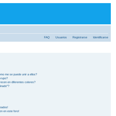
FAQ
Usuarios
Registrarse
Identificarse
mo me se puede unir a ellos?
Grupo?
ecen en diferentes colores?
inado"?
eados!
en en este foro!