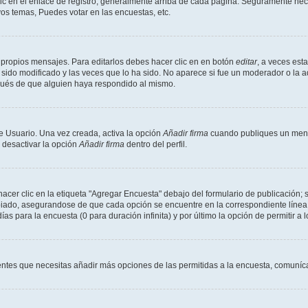
ic en el enlace de registro, generalmente arriba de cada página. Seguramente neces
os temas, Puedes votar en las encuestas, etc.
 propios mensajes. Para editarlos debes hacer clic en en botón
editar
, a veces est
sido modificado y las veces que lo ha sido. No aparece si fue un moderador o la a
pués de que alguien haya respondido al mismo.
e Usuario. Una vez creada, activa la opción
Añadir firma
cuando publiques un mensa
s desactivar la opción
Añadir firma
dentro del perfil.
er clic en la etiqueta "Agregar Encuesta" debajo del formulario de publicación; s
opiado, asegurandose de que cada opción se encuentre en la correspondiente línea
ías para la encuesta (0 para duración infinita) y por último la opción de permitir a 
sientes que necesitas añadir más opciones de las permitidas a la encuesta, comuníca