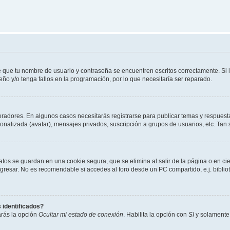
e que tu nombre de usuario y contraseña se encuentren escritos correctamente. Si
eño y/o tenga fallos en la programación, por lo que necesitaría ser reparado.
eradores. En algunos casos necesitarás registrarse para publicar temas y respuesta
sonalizada (avatar), mensajes privados, suscripción a grupos de usuarios, etc. T
atos se guardan en una cookie segura, que se elimina al salir de la página o en ci
resar. No es recomendable si accedes al foro desde un PC compartido, e.j. biblioteca
 identificados?
arás la opción
Ocultar mi estado de conexión
. Habilita la opción con
SI
y solamente 