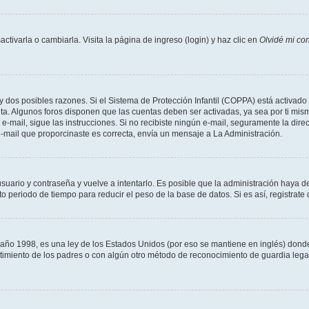
tivarla o cambiarla. Visita la página de ingreso (login) y haz clic en
Olvidé mi co
ay dos posibles razones. Si el Sistema de Protección Infantil (COPPA) está activado 
nta. Algunos foros disponen que las cuentas deben ser activadas, ya sea por ti mism
un e-mail, sigue las instrucciones. Si no recibiste ningún e-mail, seguramente la di
 e-mail que proporcinaste es correcta, envía un mensaje a La Administración.
usuario y contraseña y vuelve a intentarlo. Es posible que la administración haya 
eriodo de tiempo para reducir el peso de la base de datos. Si es así, registrate 
 1998, es una ley de los Estados Unidos (por eso se mantiene en inglés) donde se 
centimiento de los padres o con algún otro método de reconocimiento de guardia lega