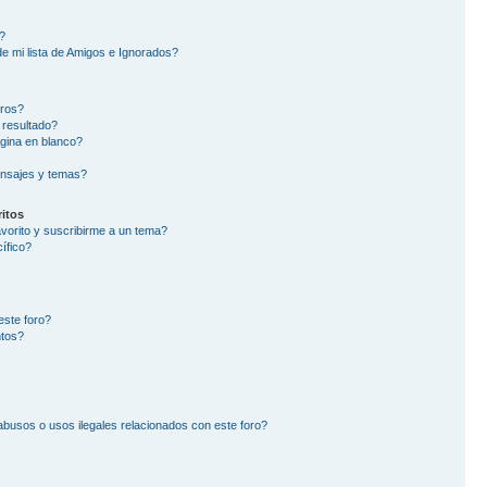
?
e mi lista de Amigos e Ignorados?
oros?
 resultado?
gina en blanco?
nsajes y temas?
itos
avorito y suscribirme a un tema?
ífico?
este foro?
ntos?
busos o usos ilegales relacionados con este foro?