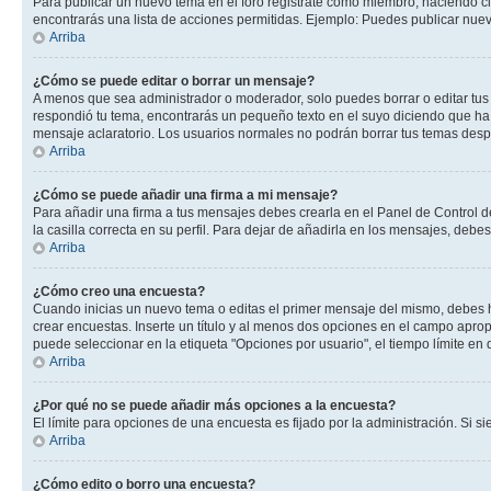
Para publicar un nuevo tema en el foro registrate como miembro, haciendo cl
encontrarás una lista de acciones permitidas. Ejemplo: Puedes publicar nuev
Arriba
¿Cómo se puede editar o borrar un mensaje?
A menos que sea administrador o moderador, solo puedes borrar o editar tus
respondió tu tema, encontrarás un pequeño texto en el suyo diciendo que ha 
mensaje aclaratorio. Los usuarios normales no podrán borrar tus temas des
Arriba
¿Cómo se puede añadir una firma a mi mensaje?
Para añadir una firma a tus mensajes debes crearla en el Panel de Control d
la casilla correcta en su perfil. Para dejar de añadirla en los mensajes, debe
Arriba
¿Cómo creo una encuesta?
Cuando inicias un nuevo tema o editas el primer mensaje del mismo, debes hac
crear encuestas. Inserte un título y al menos dos opciones en el campo apr
puede seleccionar en la etiqueta "Opciones por usuario", el tiempo límite en d
Arriba
¿Por qué no se puede añadir más opciones a la encuesta?
El límite para opciones de una encuesta es fijado por la administración. Si 
Arriba
¿Cómo edito o borro una encuesta?