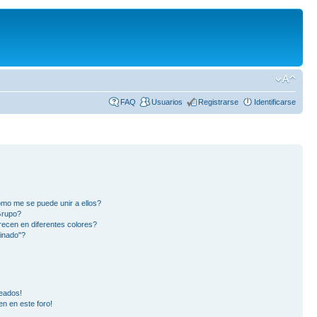
FAQ
Usuarios
Registrarse
Identificarse
mo me se puede unir a ellos?
Grupo?
ecen en diferentes colores?
inado"?
eados!
en en este foro!