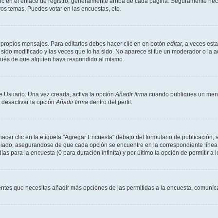
ic en el enlace de registro, generalmente arriba de cada página. Seguramente neces
os temas, Puedes votar en las encuestas, etc.
 propios mensajes. Para editarlos debes hacer clic en en botón
editar
, a veces est
sido modificado y las veces que lo ha sido. No aparece si fue un moderador o la a
pués de que alguien haya respondido al mismo.
e Usuario. Una vez creada, activa la opción
Añadir firma
cuando publiques un mensa
s desactivar la opción
Añadir firma
dentro del perfil.
er clic en la etiqueta "Agregar Encuesta" debajo del formulario de publicación; s
opiado, asegurandose de que cada opción se encuentre en la correspondiente línea
ías para la encuesta (0 para duración infinita) y por último la opción de permitir a 
sientes que necesitas añadir más opciones de las permitidas a la encuesta, comuníca