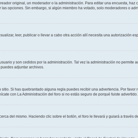
ador original, un moderador o la administración. Para editar una encuesta, haz cl
ar las opciones. Sin embargo, si algún miembro ha votado, solo moderadores o admi
sualizar, leer, publicar o llevar a cabo otra acción allí necesita una autorización
usuario y son cedidos por la administración. Tal vez la administración no permite a
 puedes adjuntar archivos.
 sitio. Si has quebrantado alguna regla puedes recibir una advertencia. Por favor 
cate con La Administración del foro si no estás seguro de porqué fuiste advertido.
cerca del mismo. Haciendo clic sobre el botón, el foro le llevará y guiará a través 