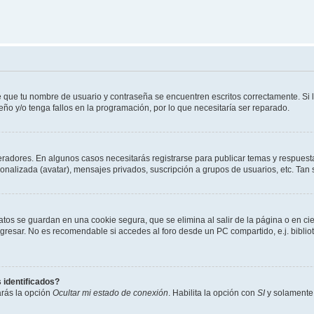
e que tu nombre de usuario y contraseña se encuentren escritos correctamente. Si
eño y/o tenga fallos en la programación, por lo que necesitaría ser reparado.
eradores. En algunos casos necesitarás registrarse para publicar temas y respuesta
sonalizada (avatar), mensajes privados, suscripción a grupos de usuarios, etc. T
atos se guardan en una cookie segura, que se elimina al salir de la página o en ci
resar. No es recomendable si accedes al foro desde un PC compartido, e.j. biblioteca
 identificados?
arás la opción
Ocultar mi estado de conexión
. Habilita la opción con
SI
y solamente 