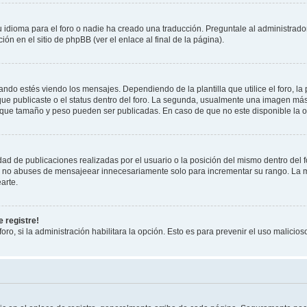
 idioma para el foro o nadie ha creado una traducción. Preguntale al administrador
ón en el sitio de phpBB (ver el enlace al final de la página).
 estés viendo los mensajes. Dependiendo de la plantilla que utilice el foro, la 
 que publicaste o el status dentro del foro. La segunda, usualmente una imagen m
 que tamaño y peso pueden ser publicadas. En caso de que no este disponible la o
ad de publicaciones realizadas por el usuario o la posición del mismo dentro del 
r, no abuses de mensajeear innecesariamente solo para incrementar su rango. La m
arte.
 registre!
oro, si la administración habilitara la opción. Esto es para prevenir el uso malici