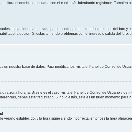
habilitara el nombre de usuario con el cual estás intentando registrarte. También 
s cuales te mantienen autorizado para acceder a determinados recursos del foro y e
habilitado la opción. Si estás teniendo problemas con el ingreso o salida del foro,
os en nuestra base de datos. Para modificarlos, visita el Panel de Control de Usuari
otra zona horaria. Si este es el caso, visita el Panel de Control de Usuario y defin
erencias, debes estar registrado. Si no lo estás, este es un buen momento para h
o!
 de verano establecido, y la hora sigue siendo incorrecta, entonces la hora almace