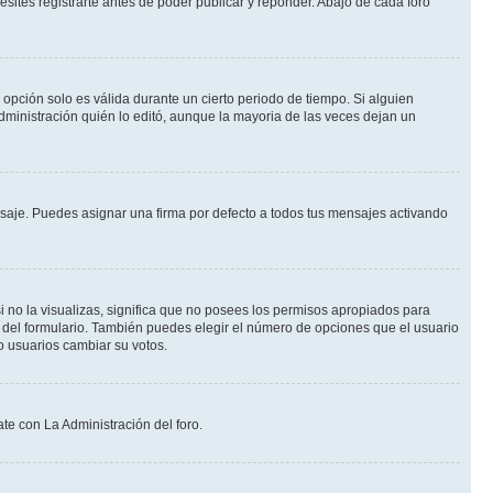
ites registrarte antes de poder publicar y reponder. Abajo de cada foro
a opción solo es válida durante un cierto periodo de tiempo. Si alguien
dministración quién lo editó, aunque la mayoria de las veces dejan un
je. Puedes asignar una firma por defecto a todos tus mensajes activando
i no la visualizas, significa que no posees los permisos apropiados para
 del formulario. También puedes elegir el número de opciones que el usuario
lo usuarios cambiar su votos.
te con La Administración del foro.