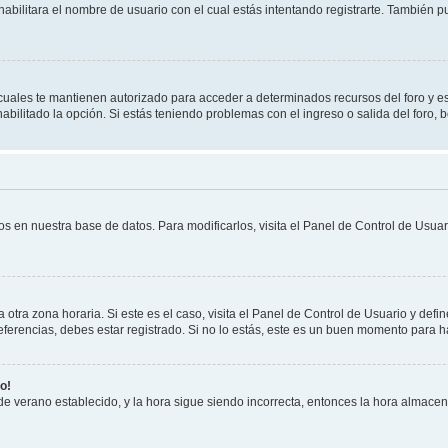
habilitara el nombre de usuario con el cual estás intentando registrarte. También 
s cuales te mantienen autorizado para acceder a determinados recursos del foro y e
habilitado la opción. Si estás teniendo problemas con el ingreso o salida del foro,
os en nuestra base de datos. Para modificarlos, visita el Panel de Control de Usuari
otra zona horaria. Si este es el caso, visita el Panel de Control de Usuario y defin
erencias, debes estar registrado. Si no lo estás, este es un buen momento para h
o!
 de verano establecido, y la hora sigue siendo incorrecta, entonces la hora almace