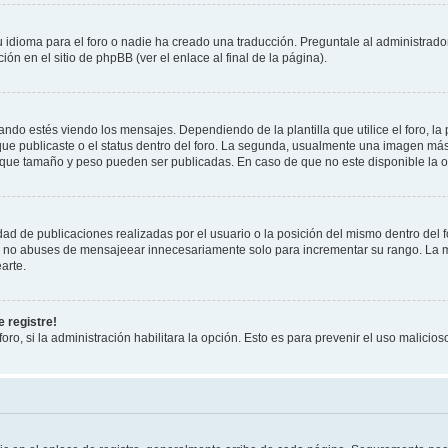
 idioma para el foro o nadie ha creado una traducción. Preguntale al administrador
ón en el sitio de phpBB (ver el enlace al final de la página).
 estés viendo los mensajes. Dependiendo de la plantilla que utilice el foro, la 
 que publicaste o el status dentro del foro. La segunda, usualmente una imagen m
 que tamaño y peso pueden ser publicadas. En caso de que no este disponible la o
ad de publicaciones realizadas por el usuario o la posición del mismo dentro del 
r, no abuses de mensajeear innecesariamente solo para incrementar su rango. La m
arte.
 registre!
oro, si la administración habilitara la opción. Esto es para prevenir el uso malici