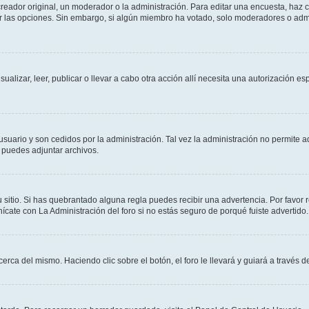
ador original, un moderador o la administración. Para editar una encuesta, haz cl
ar las opciones. Sin embargo, si algún miembro ha votado, solo moderadores o admi
sualizar, leer, publicar o llevar a cabo otra acción allí necesita una autorización
usuario y son cedidos por la administración. Tal vez la administración no permite a
 puedes adjuntar archivos.
 sitio. Si has quebrantado alguna regla puedes recibir una advertencia. Por favor 
cate con La Administración del foro si no estás seguro de porqué fuiste advertido.
cerca del mismo. Haciendo clic sobre el botón, el foro le llevará y guiará a través 