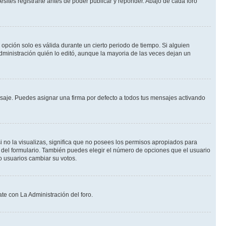
ites registrarte antes de poder publicar y reponder. Abajo de cada foro
a opción solo es válida durante un cierto periodo de tiempo. Si alguien
dministración quién lo editó, aunque la mayoria de las veces dejan un
je. Puedes asignar una firma por defecto a todos tus mensajes activando
i no la visualizas, significa que no posees los permisos apropiados para
 del formulario. También puedes elegir el número de opciones que el usuario
lo usuarios cambiar su votos.
te con La Administración del foro.