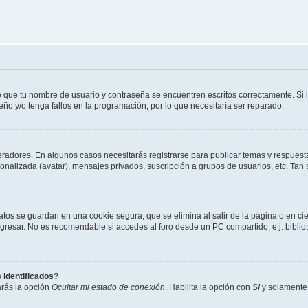
e que tu nombre de usuario y contraseña se encuentren escritos correctamente. Si
eño y/o tenga fallos en la programación, por lo que necesitaría ser reparado.
eradores. En algunos casos necesitarás registrarse para publicar temas y respuesta
sonalizada (avatar), mensajes privados, suscripción a grupos de usuarios, etc. T
atos se guardan en una cookie segura, que se elimina al salir de la página o en ci
resar. No es recomendable si accedes al foro desde un PC compartido, e.j. biblioteca
 identificados?
arás la opción
Ocultar mi estado de conexión
. Habilita la opción con
SI
y solamente 