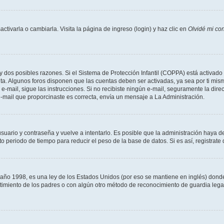
tivarla o cambiarla. Visita la página de ingreso (login) y haz clic en
Olvidé mi co
ay dos posibles razones. Si el Sistema de Protección Infantil (COPPA) está activado 
nta. Algunos foros disponen que las cuentas deben ser activadas, ya sea por ti mism
un e-mail, sigue las instrucciones. Si no recibiste ningún e-mail, seguramente la di
 e-mail que proporcinaste es correcta, envía un mensaje a La Administración.
usuario y contraseña y vuelve a intentarlo. Es posible que la administración haya 
eriodo de tiempo para reducir el peso de la base de datos. Si es así, registrate 
 1998, es una ley de los Estados Unidos (por eso se mantiene en inglés) donde se 
centimiento de los padres o con algún otro método de reconocimiento de guardia lega