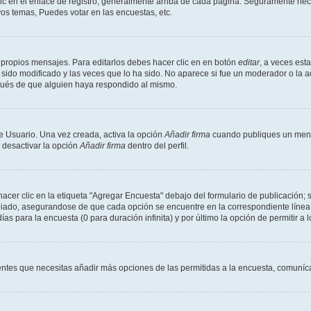
ic en el enlace de registro, generalmente arriba de cada página. Seguramente neces
os temas, Puedes votar en las encuestas, etc.
 propios mensajes. Para editarlos debes hacer clic en en botón
editar
, a veces est
sido modificado y las veces que lo ha sido. No aparece si fue un moderador o la a
pués de que alguien haya respondido al mismo.
e Usuario. Una vez creada, activa la opción
Añadir firma
cuando publiques un mensa
s desactivar la opción
Añadir firma
dentro del perfil.
er clic en la etiqueta "Agregar Encuesta" debajo del formulario de publicación; s
opiado, asegurandose de que cada opción se encuentre en la correspondiente línea
ías para la encuesta (0 para duración infinita) y por último la opción de permitir a 
sientes que necesitas añadir más opciones de las permitidas a la encuesta, comuníca