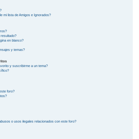
?
e mi lista de Amigos e Ignorados?
oros?
 resultado?
gina en blanco?
nsajes y temas?
itos
avorito y suscribirme a un tema?
ífico?
este foro?
ntos?
busos o usos ilegales relacionados con este foro?