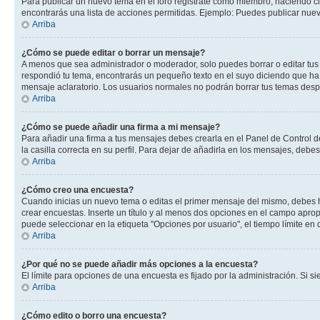
Para publicar un nuevo tema en el foro registrate como miembro, haciendo cl
encontrarás una lista de acciones permitidas. Ejemplo: Puedes publicar nuev
Arriba
¿Cómo se puede editar o borrar un mensaje?
A menos que sea administrador o moderador, solo puedes borrar o editar tus
respondió tu tema, encontrarás un pequeño texto en el suyo diciendo que ha 
mensaje aclaratorio. Los usuarios normales no podrán borrar tus temas des
Arriba
¿Cómo se puede añadir una firma a mi mensaje?
Para añadir una firma a tus mensajes debes crearla en el Panel de Control d
la casilla correcta en su perfil. Para dejar de añadirla en los mensajes, debe
Arriba
¿Cómo creo una encuesta?
Cuando inicias un nuevo tema o editas el primer mensaje del mismo, debes hac
crear encuestas. Inserte un título y al menos dos opciones en el campo apr
puede seleccionar en la etiqueta "Opciones por usuario", el tiempo límite en d
Arriba
¿Por qué no se puede añadir más opciones a la encuesta?
El límite para opciones de una encuesta es fijado por la administración. Si 
Arriba
¿Cómo edito o borro una encuesta?