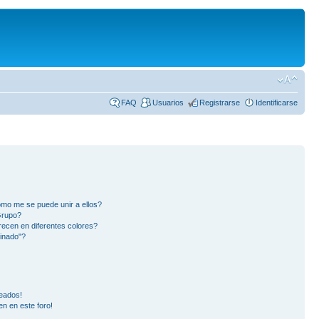
FAQ
Usuarios
Registrarse
Identificarse
mo me se puede unir a ellos?
Grupo?
ecen en diferentes colores?
inado"?
eados!
en en este foro!